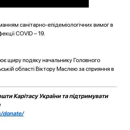
манням санітарно-епідеміологічних вимог в
екції COVID – 19.
лює щиру подяку начальнику Головного
ській області Віктору Маслею за сприяння в
шти Карітасу України та підтримувати
а
a/donate/