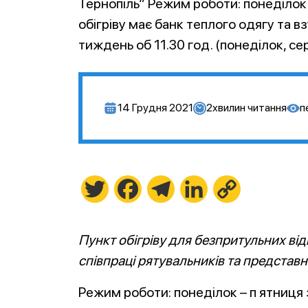
Тернопіль” Режим роботи: понеділок –
обігріву має банк теплого одягу та вз
тиждень об 11.30 год. (понеділок, се
14 Грудня 2021
2
хвилин читання
п
Twitter
Facebook
Telegram
LinkedIn
Copy
Link
Пункт обігріву для безпритульних ві
співпраці рятувальників та представн
Режим роботи: понеділок – п ятниця 