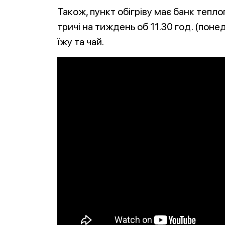
Також, пункт обігріву має банк теплог
тричі на тиждень об 11.30 год. (поне
їжу та чай.