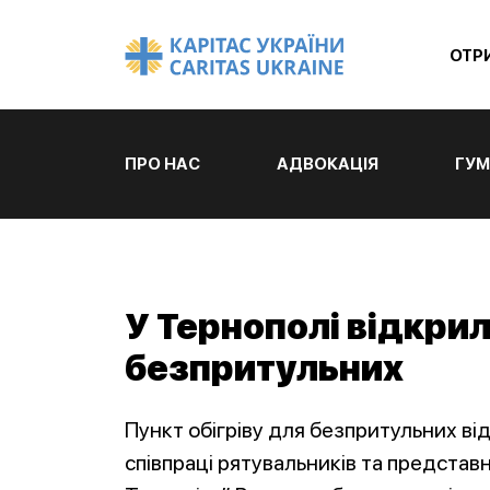
ОТР
ПРО НАС
АДВОКАЦІЯ
ГУМ
У Тернополі відкрил
безпритульних
Пункт обігріву для безпритульних ві
співпраці рятувальників та представ