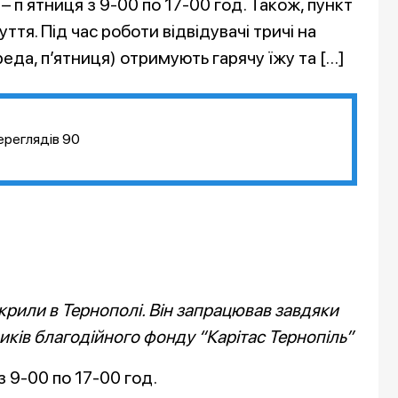
 п ятниця з 9-00 по 17-00 год. Також, пункт
уття. Під час роботи відвідувачі тричі на
реда, п’ятниця) отримують гарячу їжу та […]
ереглядів
90
дкрили в Тернополі. Він запрацював завдяки
иків благодійного фонду “Карітас Тернопіль”
з 9-00 по 17-00 год.