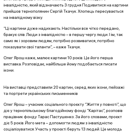
інвалідністю, який відзначають 3 грудня Подивитися на картини
прийшов тернополянин Сергій Ткачук. Хлопець пересувається
на інвалідному візку.
“Ці картини дуже надихають. Настільки все чітко передано,
бракує слів. Люди з інвалідністю – в першу чергу люди. І їм, так
само як і зоровим людям, потрібно розвиватися, потрібно
показувати свої таланти”, – каже Ткачук.
Олег Ярош каже, малює картини 10 років. Це його перша
виставка. Розповідає, найбільше йому подобається писати
ікони.
На виставці представили 20 картин, серед яких ікони, пейзажі
та портрети українських письменників
Олег Ярош – учасник соціального проєкту “Життя у повноті”, що
діє у тернопільському благодійному фонді “Карітас”, розповів
працівник фонду Тарас Пастушенко. За його словами, проєкт
діє 5 років. Його мета – допомогти людям з інвалідністю
соціалізуватися. Участь у проєкті беруть 13 людей. Це молодь