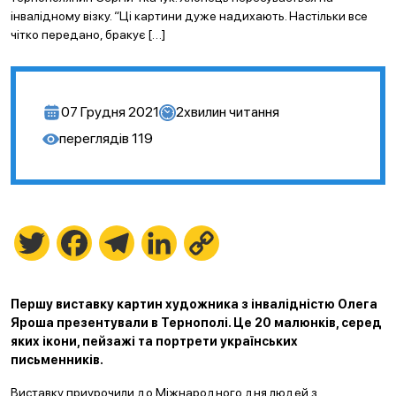
інвалідному візку. “Ці картини дуже надихають. Настільки все
чітко передано, бракує […]
07 Грудня 2021
2
хвилин читання
переглядів
119
Twitter
Facebook
Telegram
LinkedIn
Copy
Link
Першу виставку картин художника з інвалідністю Олега
Яроша презентували в Тернополі. Це 20 малюнків, серед
яких ікони, пейзажі та портрети українських
письменників.
Виставку приурочили до Міжнародного дня людей з