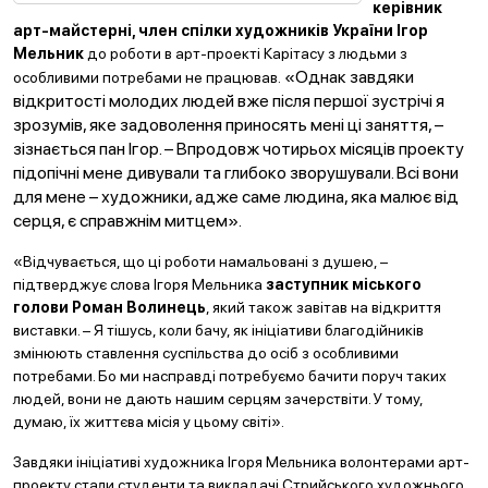
керівник
арт-майстерні, член спілки художників України Ігор
Мельник
до роботи в арт-проекті Карітасу з людьми з
«Однак завдяки
особливими потребами не працював.
відкритості молодих людей вже після першої зустрічі я
зрозумів, яке задоволення приносять мені ці заняття, –
зізнається пан Ігор. – Впродовж чотирьох місяців проекту
підопічні мене дивували та глибоко зворушували. Всі вони
для мене – художники, адже саме людина, яка малює від
серця, є справжнім митцем».
«Відчувається, що ці роботи намальовані з душею, –
підтверджує слова Ігоря Мельника
заступник міського
голови Роман Волинець
, який також завітав на відкриття
виставки. – Я тішусь, коли бачу, як ініціативи благодійників
змінюють ставлення суспільства до осіб з особливими
потребами. Бо ми насправді потребуємо бачити поруч таких
людей, вони не дають нашим серцям зачерствіти. У тому,
думаю, їх життєва місія у цьому світі».
Завдяки ініціативі художника Ігоря Мельника волонтерами арт-
проекту стали студенти та викладачі Стрийського художнього