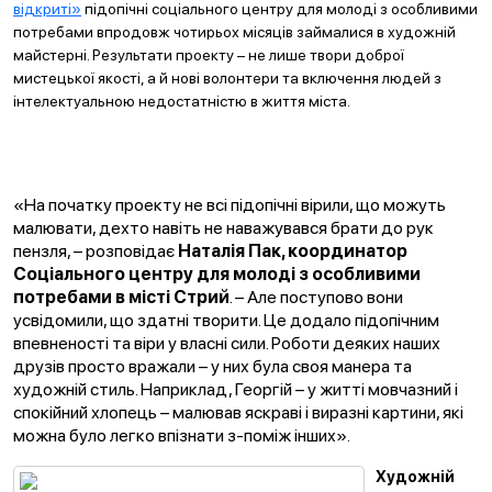
відкриті»
підопічні соціального центру для молоді з особливими
потребами впродовж чотирьох місяців займалися в художній
майстерні. Результати проекту – не лише твори доброї
мистецької якості, а й нові волонтери та включення людей з
інтелектуальною недостатністю в життя міста.
«На початку проекту не всі підопічні вірили, що можуть
малювати, дехто навіть не наважувався брати до рук
пензля, – розповідає
Наталія Пак, координатор
Соціального центру для молоді з особливими
потребами в місті Стрий
. – Але поступово вони
усвідомили, що здатні творити. Це додало підопічним
впевненості та віри у власні сили. Роботи деяких наших
друзів просто вражали – у них була своя манера та
художній стиль. Наприклад, Георгій – у житті мовчазний і
спокійний хлопець – малював яскраві і виразні картини, які
можна було легко впізнати з-поміж інших».
Художній