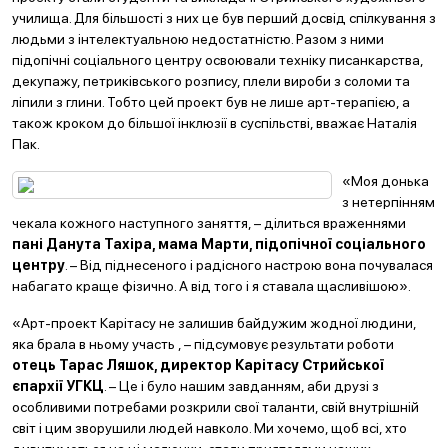
училища. Для більшості з них це був перший досвід спілкування з
людьми з інтелектуальною недостатністю. Разом з ними
підопічні cоціального центру освоювали техніку писанкарства,
декупажу, петриківського розпису, плели вироби з соломи та
ліпили з глини. Тобто цей проект був не лише арт-терапією, а
також кроком до більшої інклюзії в суспільстві, вважає Наталія
Пак.
«Моя донька
з нетерпінням
чекала кожного наступного заняття, – ділиться враженнями
пані Данута Тахіра, мама Марти, підопічної соціального
центру
. – Від піднесеного і радісного настрою вона почувалася
набагато краще фізично. А від того і я ставала щасливішою».
«Арт-проект Карітасу не залишив байдужим жодної людини,
яка брала в ньому участь , – підсумовує результати роботи
отець Тарас Ляшок, директор Карітасу Стрийської
єпархії УГКЦ
. – Це і було нашим завданням, аби друзі з
особливими потребами розкрили свої таланти, свій внутрішній
світ і цим зворушили людей навколо. Ми хочемо, щоб всі, хто