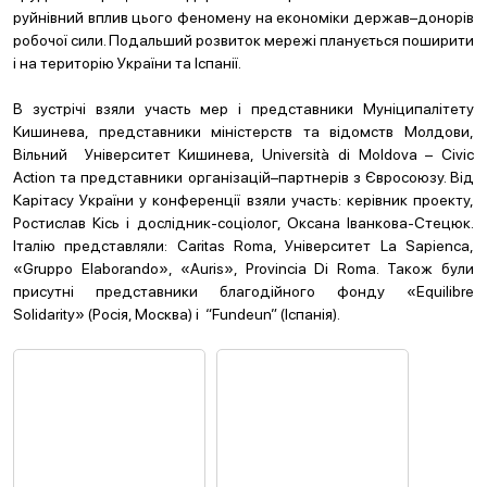
руйнівний вплив цього феномену на економіки держав–донорів
робочої сили. Подальший розвиток мережі планується поширити
і на територію України та Іспанії.
В зустрічі взяли участь мер і представники Муніципалітету
Кишинева, представники міністерств та відомств Молдови,
Вільний Університет Кишинева, Università di Moldova – Civic
Action та представники організацій–партнерів з Євросоюзу. Від
Карітасу України у конференції взяли участь: керівник проекту,
Ростислав Кісь і дослідник-соціолог, Оксана Іванкова-Стецюк.
Італію представляли: Caritas Roma, Університет La Sapienca,
«Gruppo Elaborando», «Auris», Provincia Di Roma. Також були
присутні представники благодійного фонду «Equilibre
Solidarity» (Росія, Москва) і “Fundeun” (Icпанія).