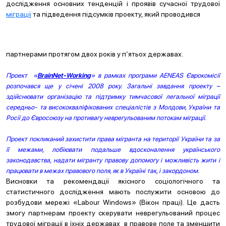
дослідження основних тенденцій і проявів сучасної трудової
міграції
та підведення підсумків проекту, який проводився
партнерами протягом двох років у п‘ятьох державах.
Проект «
BrainNet-Working
» в рамках програми AENEAS Єврокомісії
розпочався ще у січені 2008 року. Загальні завдання проекту –
здійснювати організацію та підтримку тимчасової легальної міграції
середньо- та висококваліфікованих спеціалістів з Молдови, України та
Росії до Євросоюзу на противагу неврегульованим потокам міграції.
Проект покликаний захистити права мігранта на території України та за
її межами, лобіювати подальше вдосконалення українського
законодавства, надати мігранту правову допомогу і можливість жити і
працювати в межах правового поля, як в Україні так, і закордоном.
Висновки та рекомендації якісного соціологічного та
статистичного дослідження мають послужити основою до
розбудови мережі «Labour Windows» (Вікон праці). Це дасть
змогу партнерам проекту скерувати неврегульований процес
трудової міграції в їхніх державах в правове поле та зменшити