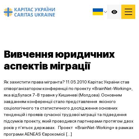
Вивчення юридичних
аспектів міграції
Як захистити права мігранта? 11.05.2010 Карітас України став
співорганізатором конференції по проекту «BrainNet-Working»,
яка відбулася 7-8 травня у Кишиневі (Молдова). Основним
завданням конференції стало представлення якісного
соціологічного та статистичного дослідження основних
тенденцій і проявів сучасної трудової міграції та підведення
підсумків проекту, який проводився партнерами протягом двох
років у п‘ятьох державах. Проект «BrainNet-Working» в рамках
програми AENEAS Єврокомісії […]