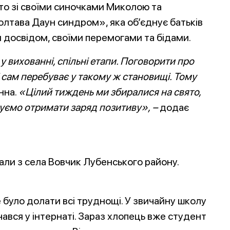
то зі своїми синочками Миколою та
лтава Даун синдром», яка об’єднує батьків
ся досвідом, своїми перемогами та бідами.
 вихованні, спільні етапи. Поговорити про
 і сам перебуває у такому ж становищі. Тому
нна.
«Цілий тиждень ми збиралися на свято,
уємо отримати заряд позитиву»,
–
додає
хали з села Вовчик Лубенського району.
е було долати всі труднощі. У звичайну школу
вчався у інтернаті. Зараз хлопець вже студент