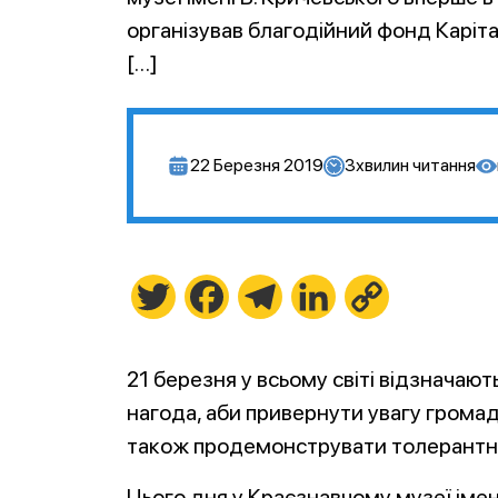
організував благодійний фонд Карітас
[…]
22 Березня 2019
3
хвилин читання
Twitter
Facebook
Telegram
LinkedIn
Copy
Link
21 березня у всьому світі відзнача
нагода, аби привернути увагу громад
також продемонструвати толерантніс
Цього дня у Краєзнавчому музеї імен