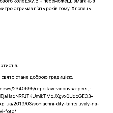
вого коледжу. Він переможець змагань з
итро отримав п’ять років тому. Хлопець
артистів.
р свято стане доброю традицією.
/news/2340695/u-poltavi-vidbuvsa-persij-
AR1aIEjaHsqNRFJTKUmIkTMoJXgvx0UdoGEO3-
pl.ua/2019/03/soniachni-dity-tantsiuvaly-na-
i-foto/