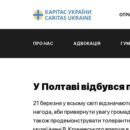
ОТР
ПРО НАС
АДВОКАЦІЯ
ГУМ
У Полтаві відбувся
21 березня у всьому світі відзнача
нагода, аби привернути увагу громад
також продемонструвати толерантніс
музеї імені В. Кричевського вперше 