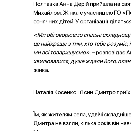
Полтавка Анна Дерій прийшла на свя
Михайлом. Жінка є учасницею ГО «По
сонячних дітей. У організації ділять
«Ми обговорюємо спільні складнощі у
це найкраще з тим, хто тебе розуміє,
ми всі товаришуємо»
,
–
розповідає А
хвилювалися, дуже ждали його, план
жінка.
Наталія Косенко і її син Дмитро приї
Їм, як жителям села, удвічі складніш
Дмитра не взяли, кілька років він на