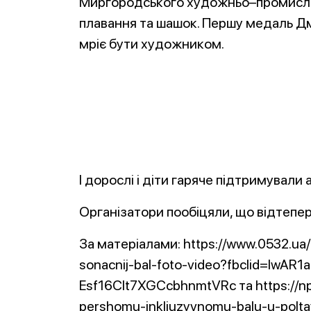
Миргородського художньо–промисло
плавання та шашок. Першу медаль Дм
мріє бути художником.
І дорослі і діти гаряче підтримували 
Організатори пообіцяли, що відтепе
За матеріалами: https://www.0532.ua
sonacnij-bal-foto-video?fbclid=Iw
Esf16CIt7XGCcbhnmtVRc та https://np.
pershomu-inkliuzyvnomu-balu-u-poltav