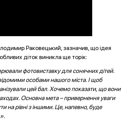
лодимир Раковецький, зазначив, що ідея
особливих діток виникла ще торік:
орювали фотовиставку для сонячних дітей.
відомими особами нашого міста. І щоб
анізували цей бал. Хочемо показати, що вони
заходах. Основна мета – привернення уваги
ти на рівні з іншими. Це, напевно, буде
».