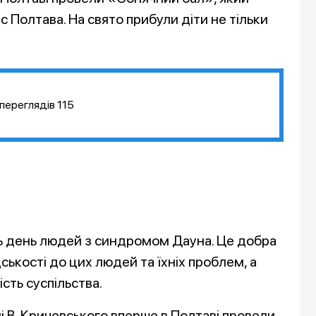
 Полтава. На свято прибули діти не тільки
переглядів
115
ють день людей з синдромом Дауна. Це добра
ськості до цих людей та їхніх проблем, а
ть суспільства.
і В. Кричевського вперше в Полтаві провели