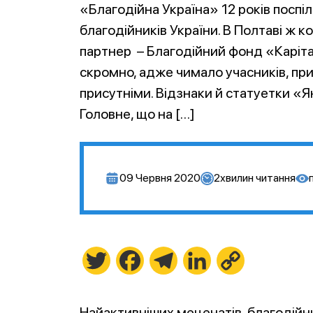
«Благодійна Україна» 12 років поспі
благодійників України. В Полтаві ж 
партнер – Благодійний фонд «Каріт
скромно, адже чимало учасників, при
присутніми. Відзнаки й статуетки «Я
Головне, що на […]
09 Червня 2020
2
хвилин читання
Twitter
Facebook
Telegram
LinkedIn
Copy
Link
Найактивніших меценатів, благодійни