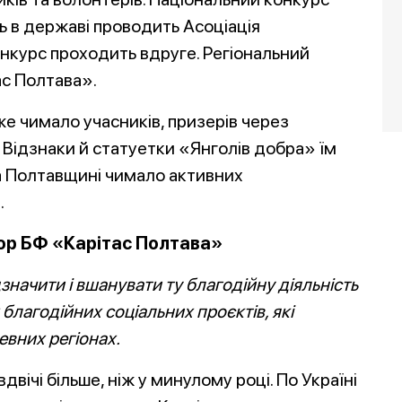
ль в державі проводить Асоціація
конкурс проходить вдруге. Регіональний
с Полтава».
 чимало учасників, призерів через
 Відзнаки й статуетки «Янголів добра» їм
а Полтавщині чимало активних
.
ор БФ «Карітас Полтава»
значити і вшанувати ту благодійну діяльність
 благодійних соціальних проєктів, які
евних регіонах.
двічі більше, ніж у минулому році. По Україні