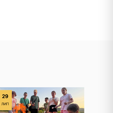
29
ЛИП