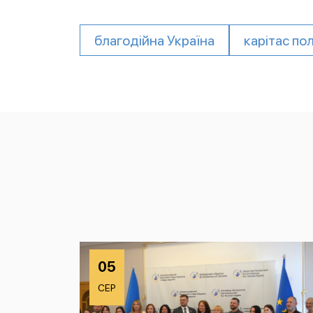
благодійна Україна
карітас по
05
СЕР