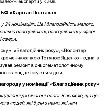
залежні експерти у Києві.
а БФ «Карітас Полтава»
 24 номінаціях. Це і благодійність малого,
нальна благодійність, благодійність у сфері
ї сфери.
року», «Благодійник року», «Волонтер
з кременчужанкою Тетяною Ященко – одна із
нізував ремонт в онкогематологічному
ої лікарні, де лікуються діти.
агороду у номінації «Благодійник року»
дділенні дитячої онкології. Я вважаю, що це і
ога людей, які були з нами, які нам