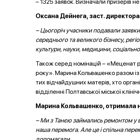
– 1325 заявок. Визначали призерів не
Оксана Дейнега, заст. директор
– Цьогоріч учасники подавали заявки у
середнього та великого бізнесу, регіо
культури, науки, медицини, соціально
Також серед номінацій – «Меценат 
року». Марина Кольвашенко разом і
тих відчайдушних матерів, хто орга
відділенні Полтавської міської клінічн
Марина Кольвашенко, отримала н
– Ми з Танєю займались ремонтом у ві
наша перемога. Але це і спільна перем
допомагали.