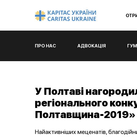
ОТР
ПРО НАС
АДВОКАЦІЯ
ГУМ
У Полтаві нагороди
регіонального конк
Полтавщина-2019»
Найактивніших меценатів, благодійни