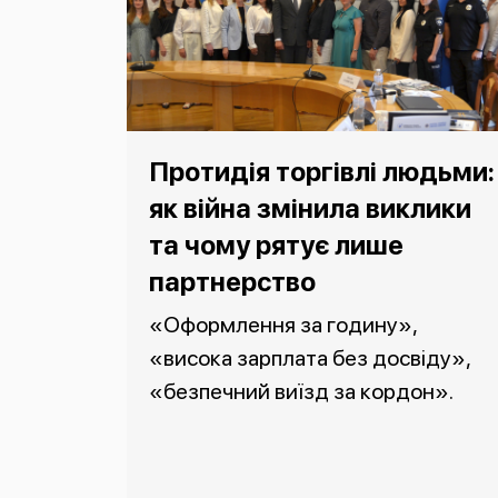
Протидія торгівлі людьми:
як війна змінила виклики
та чому рятує лише
партнерство
«Оформлення за годину»,
«висока зарплата без досвіду»,
«безпечний виїзд за кордон».