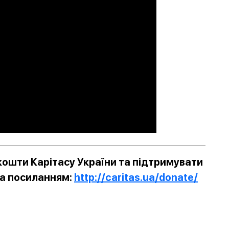
ошти Карітасу України та підтримувати
за посиланням:
http://caritas.ua/donate/