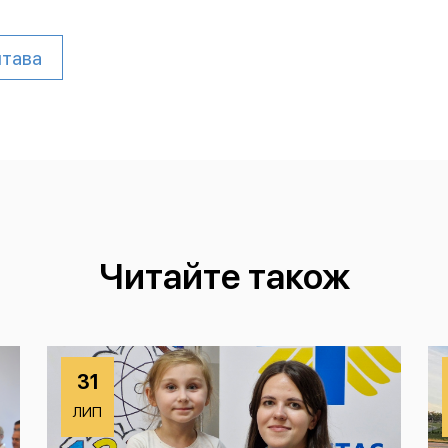
лтава
Читайте також
31
ЛИП