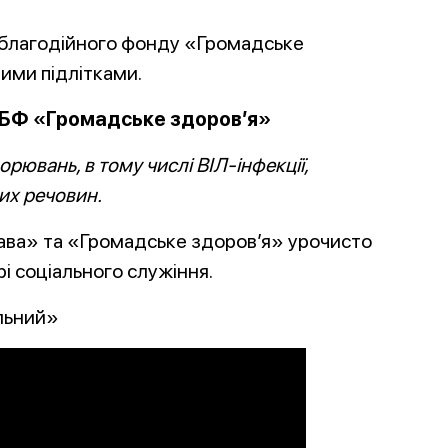
 благодійного фонду «Громадське
ними підлітками.
ОБФ «Громадське здоров’я»
орювань, в тому числі ВІЛ-інфекції,
их речовин.
ава» та «Громадське здоров’я» урочисто
і соціального служіння.
льний»