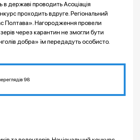
ль в державі проводить Асоціація
конкурс проходить вдруге. Регіональний
ас Полтава». Нагородження провели
зерів через карантин не змогли бути
нголів добра» їм передадуть особисто.
переглядів
98
ків та волонтерів. Національний конкурс