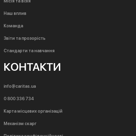
Місія та візія
Наш вплив
Команда
Звіти та прозорість
Стандарти та навчання
КОНТАКТИ
info@caritas.ua
0 800 336 734
Карта місцевих організацій
Механізм скарг
Політика конфіденційності