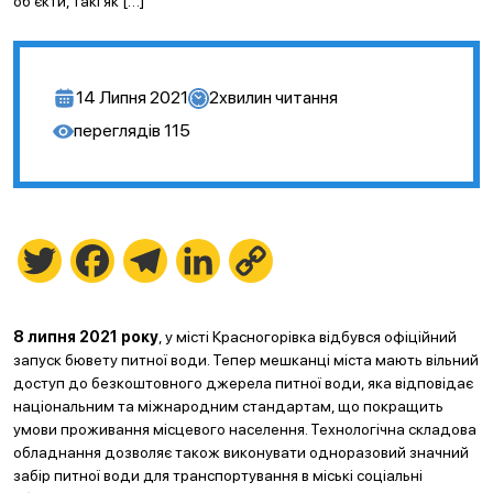
об’єкти, такі як […]
14 Липня 2021
2
хвилин читання
переглядів
115
Twitter
Facebook
Telegram
LinkedIn
Copy
Link
8 липня 2021 року
, у місті Красногорівка відбувся офіційний
запуск бювету питної води. Тепер мешканці міста мають вільний
доступ до безкоштовного джерела питної води, яка відповідає
національним та міжнародним стандартам, що покращить
умови проживання місцевого населення. Технологічна складова
обладнання дозволяє також виконувати одноразовий значний
забір питної води для транспортування в міські соціальні