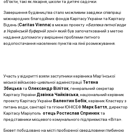
об’єкти, такі як лікарня, школи та дитячі садочки.
Завершення будівництва стало можливим завдяки співпраці
міжнародних благодійних фондів Карітасу України та Карітасу
Відень (
Caritas
Vienna
) в межах проекту
«Безпека питної води
в Українській буферній зоні»
який був започаткований з метою
надання допомоги у вирішенні проблеми питного
водопостачання населених пунктів на лінії розмежування.
Участь у відкритті взяли заступники керівника Мар’їнської
міської військово-цивільної адміністрації
Тетяна
Збицька
та
Олександр Віліток
, генеральний секретар
Карітасу України
Дзвінка Чайківська
, національний керівник
проекту Карітасу України
Валентин Бебік
, керівник Кластеру з
питань води, санітарії та гігієни ЮНІСЕФ
Марк Баттл
, директор
Карітасу Маріуполь
отець Ростислав Спринюк
та
представники місцевого комунального підприємства «Віта».
Бювет побудовано на місті пробуреної свердловини глибиною