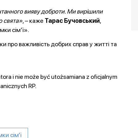
танного вияву доброти. Ми вирішили
о свята»
, – каже
Тарас Бучовський
,
ки сім’ї».
и про важливість добрих справ у житті та
tora i nie może być utożsamiana z oficjalnym
anicznych RP.
ки сім'ї