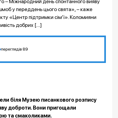
го – Міжнародний день спонтанного вияву
моб у переддень цього свята», – каже
кту «Центр підтримки сім’ї». Коломияни
ивість добрих […]
переглядів
89
вели біля Музею писанкового розпису
ву доброти. Вони пригощали
ою та смаколиками.