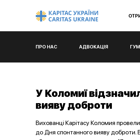
ОТР
ПРО НАС
АДВОКАЦІЯ
ГУМ
У Коломиї відзначи
вияву доброти
Вихованці Карітасу Коломия провел
до Дня спонтанного вияву доброти.