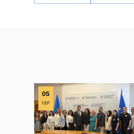
05
СЕР