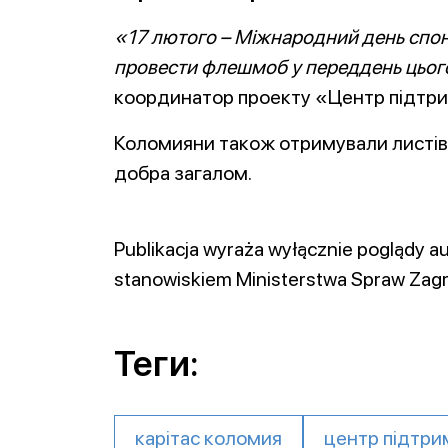
«17 лютого – Міжнародний день спон
провести флешмоб у переддень цьог
координатор проекту «Центр підтрим
Коломияни також отримували листівк
добра загалом.
Publikacja wyraża wyłącznie poglądy au
stanowiskiem Ministerstwa Spraw Zagr
Теги:
карітас коломия
центр підтрим