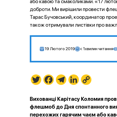
або кавою та смаколиками. «17 люто
доброти. Ми вирішили провести флеш
Тарас Бучовський, координатор прое
також отримували листівки про важл
19 Лютого 2019
< 1
хвилин читання
Twitter
Facebook
Telegram
LinkedIn
Copy
Link
Вихованці Карітасу Коломия про
флешмоб до Дня спонтанного вия
перехожих гарячим чаєм або кав