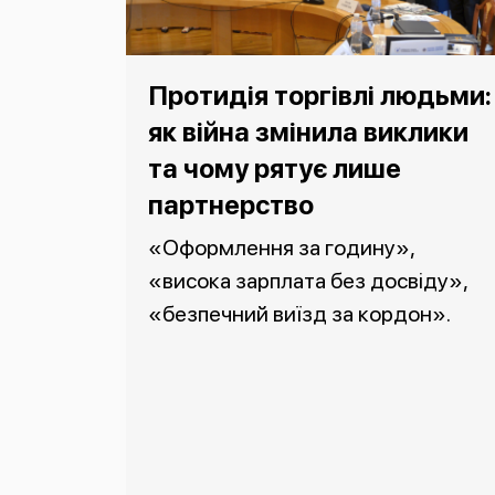
Протидія торгівлі людьми:
як війна змінила виклики
та чому рятує лише
партнерство
«Оформлення за годину»,
«висока зарплата без досвіду»,
«безпечний виїзд за кордон».