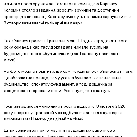
вільного простору немає. Тож перед командою Карітасу
Коломия стояло завдання: зробити зручний та доступний
простір, де вихованці Карітасу зможуть не тільки харчуватися, а
й створювати власні кулінарні шедеври.
Так з’явився проект «Трапезна мрії». Щодня впродовж цілого
року команда карітасу докладала чимало зусиль на
будівництво цього «будиночка» (так Трапезну називають
дітки).
На фото можна помітити, що сам «будиночок» з’явився з нічого.
Це абсолютна правда, тому усе відбувалось як повноцінне
будівництво : спочатку фундамент, а тоді дощечка за
дощечкою створювали стіни. Усе з нуля, як то кажуть.
І ось, звершилося – омріяний простір відкрито. 8 лютого 2020
року, вперше у Трапезній мрії відбулося заняття з кулінарії з
вихованцями Центру для дітей та сімей.
Дітки взялися за приготування традиційних вареників з
картоплею та сиром. Дочекавшись готовності, юні кулінари