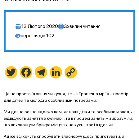
13 Лютого 2020
3
хвилин читання
переглядів
102
Twitter
Facebook
Telegram
LinkedIn
Copy
Link
Це не просто їдальня чи кухня, це – «Трапезна мрії» – простір
для дітей та молоді з особливими потребами.
Ми давно розповідаємо вам, як наші дітки та особлива молодь
відвідують заняття з кулінарії, та в процесі занять ми зрозуміли,
що вихованцям бракує місця як на кухні, так і в їдальні.
Адже всі хочуть спробувати власноруч щось приготувати, а