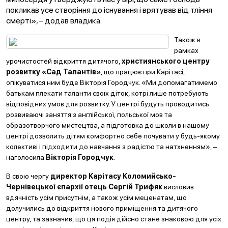
покликав усе створіння до існування і врятував від тління
смерті», – додав владика.
Також в
рамках
урочистостей відкриття дитячого,
християнського центру
розвитку «Сад Талантів»
, що працює при Карітасі,
опікуватися ним буде Вікторія Городчук. «Ми допомагатимемо
батькам плекати таланти своїх діток, котрі лише потребують
відповідних умов для розвитку. У центрі будуть проводитись
розвиваючі заняття з англійської, польської мов та
образотворчого мистецтва, а підготовка до школи в нашому
центрі дозволить дітям комфортно себе почувати у будь-якому
колективі і підходити до навчання з радістю та натхненням», –
наголосила
Вікторія Городчук
.
В свою чергу
директор Карітасу Коломийсько-
Чернівецької єпархії отець Сергій Трифяк
висловив
вдячність усім присутнім, а також усім меценатам, що
долучились до відкриття нового приміщення та дитячого
центру, та зазначив, що ця подія дійсно стане знаковою для усіх