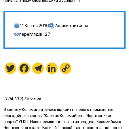
привітальному слові владика Василій […]
11 Квітня 2016
2
хвилин читання
переглядів
127
Twitter
Facebook
Telegram
LinkedIn
Copy
Link
11.04.2016, Коломия
8 квітня у Коломиї відбулось відкриття нового приміщення
благодійного фонду “Карітас Коломийсько-Чернівецької
єпархії” УГКЦ. Нове приміщення освятив владика Коломийсько-
Чернівецької єпархії Василій (Івасюк), також серед запрошених