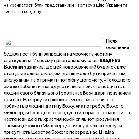
на урочистості були представники Карітасу з цілої України та
гості з-за кордону.
Після
освячення
будівлі гості були запрошені на урочисту частину
святкування. У своєму привітальному слові
владика
Василій
зазначив, що цей новоосвячений будинок вже
став для кожного місцем, де він може бути прийнятим,
вислуханим та отримати потрібну допомогу. «Голодного
зможе побачити і нагодувати лише той, хто побачить в
людині свого ближнього і розпізнає Божі дари, призначені
для всіх. Навернути грішника зможе лише той, хто
побачить в людині дитину Божу, яка потребує Божого
милосердя. Голодного нагодувати, спраглого напоїти – ці
настанови дають християнській спільноті розуміння
таємниці Божого Милосердя і змогу реально відчути
присутність Царства Божого посеред нас. Ці діла
милосердя утверджують нас у вірі, що саме Господь