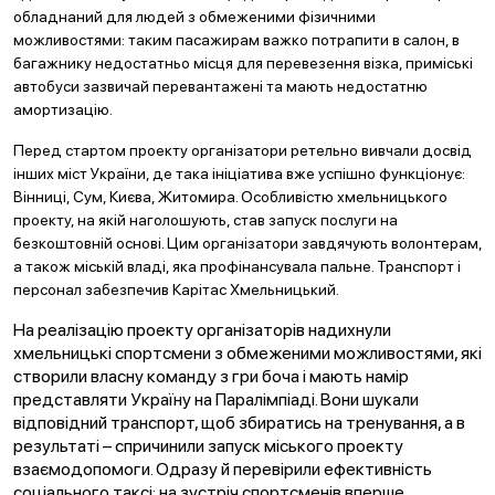
обладнаний для людей з обмеженими фізичними
можливостями: таким пасажирам важко потрапити в салон, в
багажнику недостатньо місця для перевезення візка, приміські
автобуси зазвичай перевантажені та мають недостатню
амортизацію.
Перед стартом проекту організатори ретельно вивчали досвід
інших міст України, де така ініціатива вже успішно функціонує:
Вінниці, Сум, Києва, Житомира. Особливістю хмельницького
проекту, на якій наголошують, став запуск послуги на
безкоштовній основі. Цим організатори завдячують волонтерам,
а також міській владі, яка профінансувала пальне. Транспорт і
персонал забезпечив Карітас Хмельницький.
На реалізацію проекту організаторів надихнули
хмельницькі спортсмени з обмеженими можливостями, які
створили власну команду з гри боча і мають намір
представляти Україну на Паралімпіаді. Вони шукали
відповідний транспорт, щоб збиратись на тренування, а в
результаті – спричинили запуск міського проекту
взаємодопомоги. Одразу й перевірили ефективність
соціального таксі: на зустріч спортсменів вперше