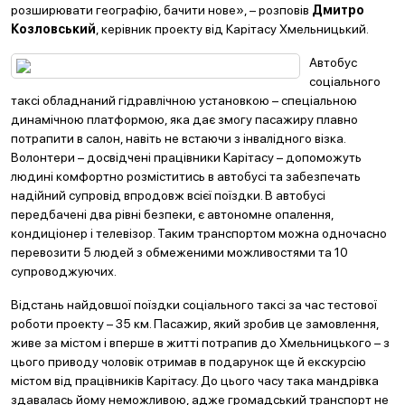
розширювати географію, бачити нове», – розповів
Дмитро
Козловський
, керівник проекту від Карітасу Хмельницький.
Автобус
соціального
таксі обладнаний гідравлічною установкою – спеціальною
динамічною платформою, яка дає змогу пасажиру плавно
потрапити в салон, навіть не встаючи з інвалідного візка.
Волонтери – досвідчені працівники Карітасу – допоможуть
людині комфортно розміститись в автобусі та забезпечать
надійний супровід впродовж всієї поїздки. В автобусі
передбачені два рівні безпеки, є автономне опалення,
кондиціонер і телевізор. Таким транспортом можна одночасно
перевозити 5 людей з обмеженими можливостями та 10
супроводжуючих.
Відстань найдовшої поїздки соціального таксі за час тестової
роботи проекту – 35 км. Пасажир, який зробив це замовлення,
живе за містом і вперше в житті потрапив до Хмельницького – з
цього приводу чоловік отримав в подарунок ще й екскурсію
містом від працівників Карітасу. До цього часу така мандрівка
здавалась йому неможливою, адже громадський транспорт не