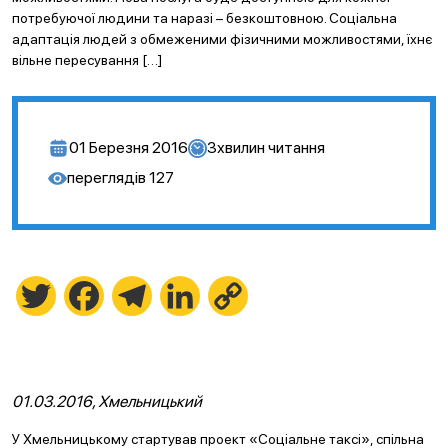
потребуючої людини та наразі – безкоштовною. Соціальна
адаптація людей з обмеженими фізичними можливостями, їхнє
вільне пересування […]
01 Березня 2016
3
хвилин читання
переглядів
127
Twitter
Facebook
Telegram
LinkedIn
Copy
Link
01.03.2016, Хмельницький
У Хмельницькому стартував проект «Соціальне таксі», спільна