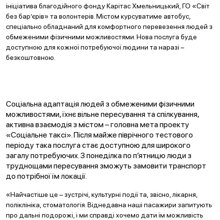
ініціатива благодійного фонду Карітас Хмельницький, ГО «Світ
без бар’єрів» та волонтерів. Містом курсуватиме автобус,
спеціально обладнаний для комфортного перевезення людей з
обмеженими фізичними можливостями. Нова послуга буде
доступною для кожної потребуючої людини та наразі –
безкоштовною.
Соціальна адаптація людей з обмеженими фізичними
можливостями, їхнє вільне пересування та спілкування,
активна взаємодія з містом – головна мета проекту
«Соціальне таксі». Після майже піврічного тестового
періоду така послуга стає доступною для широкого
загалу потребуючих. З понеділка по п’ятницю люди з
труднощами пересування зможуть замовити транспорт
до потрібної їм локації.
«Найчастіше це – зустрічі, культурні події та, звісно, лікарня,
поліклініка, стоматологія. Віднедавна наші пасажири запитують
про дальні подорожі, і ми справді хочемо дати їм можливість