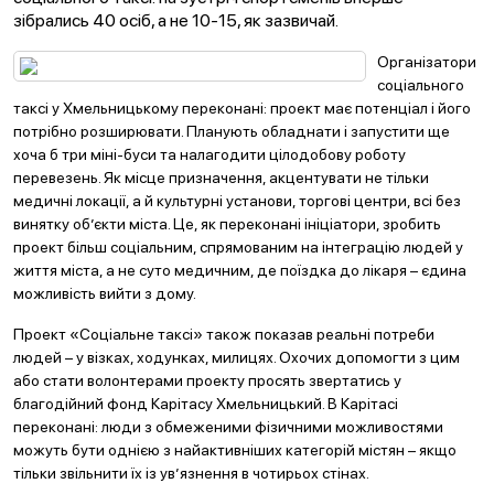
зібрались 40 осіб, а не 10-15, як зазвичай.
Організатори
соціального
таксі у Хмельницькому переконані: проект має потенціал і його
потрібно розширювати. Планують обладнати і запустити ще
хоча б три міні-буси та налагодити цілодобову роботу
перевезень. Як місце призначення, акцентувати не тільки
медичні локації, а й культурні установи, торгові центри, всі без
винятку об’єкти міста. Це, як переконані ініціатори, зробить
проект більш соціальним, спрямованим на інтеграцію людей у
життя міста, а не суто медичним, де поїздка до лікаря – єдина
можливість вийти з дому.
Проект «Соціальне таксі» також показав реальні потреби
людей – у візках, ходунках, милицях. Охочих допомогти з цим
або стати волонтерами проекту просять звертатись у
благодійний фонд Карітасу Хмельницький. В Карітасі
переконані: люди з обмеженими фізичними можливостями
можуть бути однією з найактивніших категорій містян – якщо
тільки звільнити їх із ув’язнення в чотирьох стінах.