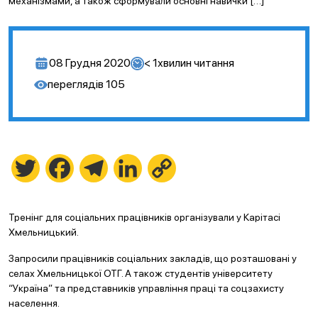
механізмами, а також сформували основні навички […]
08 Грудня 2020
< 1
хвилин читання
переглядів
105
Twitter
Facebook
Telegram
LinkedIn
Copy
Link
Тренінг для соціальних працівників організували у Карітасі
Хмельницький.
Запросили працівників соціальних закладів, що розташовані у
селах Хмельницької ОТГ. А також студентів університету
“Україна” та представників управління праці та соцзахисту
населення.