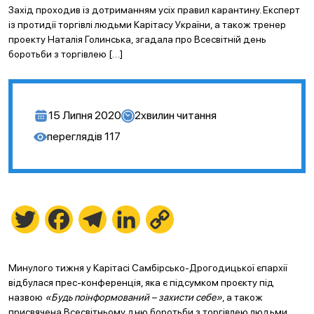
Захід проходив із дотриманням усіх правил карантину. Експерт
із протидії торгівлі людьми Карітасу України, а також тренер
проекту Наталія Голинська, згадала про Всесвітній день
боротьби з торгівлею […]
15 Липня 2020
2
хвилин читання
переглядів
117
Twitter
Facebook
Telegram
LinkedIn
Copy
Link
Минулого тижня у Карітасі Самбірсько-Дрогодицької єпархії
відбулася прес-конференція, яка є підсумком проєкту під
назвою
«Будь поінформований – захисти себе»
, а також
присвячена Всесвітньому дню боротьби з торгівлею людьми.