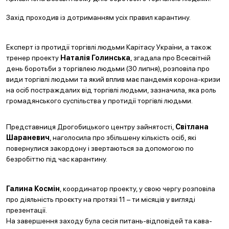
Захід проходив із дотриманням усіх правил карантину.
Експерт із протидії торгівлі людьми Карітасу України, а також
тренер проекту
Наталія Голинська
, згадала про Всесвітній
день боротьби з торгівлею людьми (30 липня), розповіла про
види торгівлі людьми та який вплив має пандемія корона-кризи
на осіб постраждалих від торгівлі людьми, зазначила, яка роль
громадянського суспільства у протидії торгівлі людьми.
Представниця Дрогобицького центру зайнятості,
Світлана
Шараневич
, наголосила про збільшену кількість осіб, які
повернулися закордону і звертаються за допомогою по
безробіттю під час карантину.
Галина Космін
, координатор проекту, у свою чергу розповіла
про діяльність проєкту на протязі 11 – ти місяців у вигляді
презентації.
На завершення заходу була сесія питань-відповідей та кава-