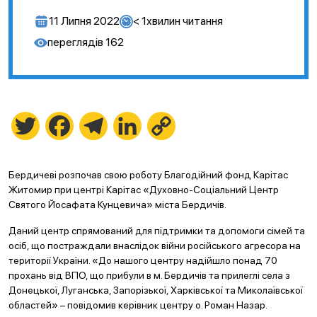
11 Липня 2022
< 1
хвилин читання
переглядів
162
Twitter
Facebook
Telegram
LinkedIn
Copy
Link
Бердичеві розпочав свою роботу Благодійний фонд Карітас
Житомир при центрі Карітас «Духовно-Соціальний Центр
Святого Йосафата Кунцевича» міста Бердичів.
Даний центр спрямований для підтримки та допомоги сімей та
осіб, що постраждали внаслідок війни російського агресора на
території України. «До нашого центру надійшло понад 70
прохань від ВПО, що прибули в м. Бердичів та прилеглі села з
Донецької, Луганська, Запорізької, Харківської та Миколаївської
областей» – повідомив керівник центру о. Роман Назар.