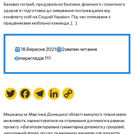
базових потреб, продовольчої безпеки, фізичного і психічного
здоров’я і підготовки до зимування постраждалих від
конфлікту осіб на Східній Україні». Під час спілкуваня з
працівниками мобільної команди, […]
18 Вересня 2021
2
хвилин читання
переглядів
111
Twitter
Facebook
Telegram
LinkedIn
Copy
Link
Мешканці м. Мар’їнка Донецької області минулого тижня мали
можливість зареєстуватися на отримання допомоги в рамках
проєкту
«Багатосекторальна гуманітарна допомога у грошовій,
натуральній формі, послуг та медичних ваучерів для покриття