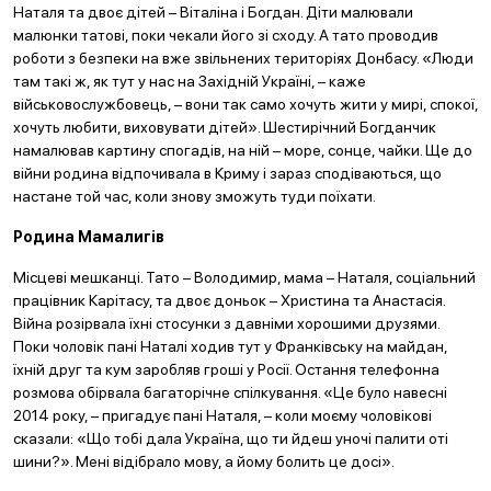
Наталя та двоє дітей – Віталіна і Богдан. Діти малювали
малюнки татові, поки чекали його зі сходу. А тато проводив
роботи з безпеки на вже звільнених територіях Донбасу. «Люди
там такі ж, як тут у нас на Західній Україні, – каже
військовослужбовець, – вони так само хочуть жити у мирі, спокої,
хочуть любити, виховувати дітей». Шестирічний Богданчик
намалював картину спогадів, на ній – море, сонце, чайки. Ще до
війни родина відпочивала в Криму і зараз сподіваються, що
настане той час, коли знову зможуть туди поїхати.
Родина Мамалигів
Місцеві мешканці. Тато – Володимир, мама – Наталя, соціальний
працівник Карітасу, та двоє доньок – Христина та Анастасія.
Війна розірвала їхні стосунки з давніми хорошими друзями.
Поки чоловік пані Наталі ходив тут у Франківську на майдан,
їхній друг та кум заробляв гроші у Росії. Остання телефонна
розмова обірвала багаторічне спілкування. «Це було навесні
2014 року, – пригадує пані Наталя, – коли моєму чоловікові
сказали: «Що тобі дала Україна, що ти йдеш уночі палити оті
шини?». Мені відібрало мову, а йому болить це досі».