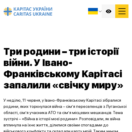
Три родини – три історії
війни. У Івано-
Франківському Карітасі
запалили «свічку миру»
У неділю, 11 червня, у Івано-Франківському Карітасі зібралися
родини, яких торкнулася війна – сім’я переселенців з Луганської
області, сім’я учасника АТО та сім’я місцевих мешканців. Тема
зустрічі – «Війна в історії моєї родини». Розповідали, як війна
вплинула на їхнє життя, ділилися своїми спогадами до
військового конфлікту та складали карту мрій. Таким чином