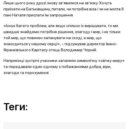
Лише цього року друзі знову зв’явилися на зв’язку. Хочуть
приїхати на Батьківщину, питали, чи потрібна віза і чи не могла б
пані Наталя прислати їм запрошення.
«Існує багато проблем, але якщо спільно їх вирішувати, то ми
швидше знайдемо потрібне рішення, злагоду і мир, і не тільки
той мир, що повинен запанувати на сході, а мир, що
знаходиться у нашому серці», – підсумував директор Івано-
Франківського Карітасу отець Володимир Чорній.
Наприкінці зустрічі учасники запалили символічну «свічку миру»
та передавали один одному з побажаннями добра, віри,
злагоди та порозуміння.
Теги: