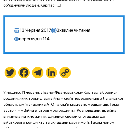
об’єднуючи людей, Карітас […]
13 Червня 2017
3
хвилин читання
переглядів
114
Twitter
Facebook
Telegram
LinkedIn
Copy
Link
У неділю, 11 червня, у Івано-Франківському Карітасі зібралися
родини, яких торкнулася війна – сім’я переселенців з Луганської
області, сім’я учасника АТО та сім’я місцевих мешканців. Тема
зустрічі – «Війна в історії моєї родини». Розповідали, як війна
вплинула на їхнє життя, ділилися своїми спогадами до
військового конфлікту та складали карту мрій. Таким чином