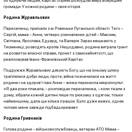
об’єднуючи людей, Карітас сприяє розбудові миру всередині
громади. У кожної родини – своя історія.
Родина Журавльових
Переселенці, приїхали з м. Ровеньки Луганської області. Тато –
Сергій, мама – Анна, четверо усиновлених дітей – Максим,
Світлана, Ярослава, Едуард, та Валерія. Зараз мешкають у
Тисмениці, розводять кролів. Нещодавно, родина виграла грант
на розвиток власної справи, проект з самозайнятості, що
реалізовував Івано-Франківський Карітас.
Подружжя Журавльових дякують Богу, що на їхньому шляху
траплялися добрі люди, проте, війна позначилася на житті
родини і на здоров’ї пані Анни – жінка перенесла мікроінсульт.
«Я два роки плакала, – розповідає переселенка, – коли тікали з
дому, зібрала кожній дитині лише по рюкзаку з одягом, тільки
найменшому, дала ще кілька іграшок. Було дуже важко, однак
чоловік мене завжди підбадьорював».
Родина Гривнаків
Голова родини – військовослужбовець, ветеран АТО. Мама –