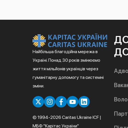
Д
ДО
Найбільша благодійна мережа в
Україні. Понад 30 років змінюємо
життя мільйонів українців через
Адво
гуманітарну допомогу та системні
Вакан
зміни.
Воло
Парт
© 1994-2026 Caritas Ukraine ICF |
МБФ "Карітас України"
Підт