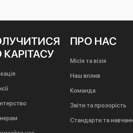
ОЛУЧИТИСЯ
ПРО НАС
 КАРІТАСУ
Місія та візія
кація
Наш вплив
сії
Команда
нтерство
Звіти та прозорість
нерам
Стандарти та навчан
римайте нас