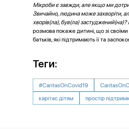
Мікроби є завжди, але якщо ми дотрим
Звичайно, людина може захворіти, ал
хворів(ла), був(ла) застуджений(на)?
розмова покаже дитині, що зі своїм
батьків, які підтримають її та заспоко
Теги:
#CaritasOnCovid19
CaritasOnC
карітас дітям
простір підтрим