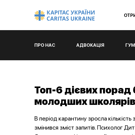
ОТР
ПРО НАС
АДВОКАЦІЯ
ГУМ
Топ-6 дієвих порад
молодших школярів 
В період карантину зросла кількість
змінився зміст запитів. Психолог Д