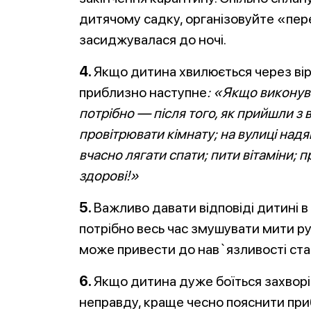
дитячому садку, організовуйте «пер
засиджувалася до ночі.
4.
Якщо дитина хвилюється через віру
приблизно наступне
: «Якщо виконува
потрібно — після того, як прийшли з в
провітрювати кімнату; на вулиці над
вчасно лягати спати; пити вітаміни; 
здорові!»
5.
Важливо давати відповіді дитині 
потрібно весь час змушувати мити рук
може привести до нав`язливості стан
6.
Якщо дитина дуже боїться захворіти
неправду, краще чесно пояснити при