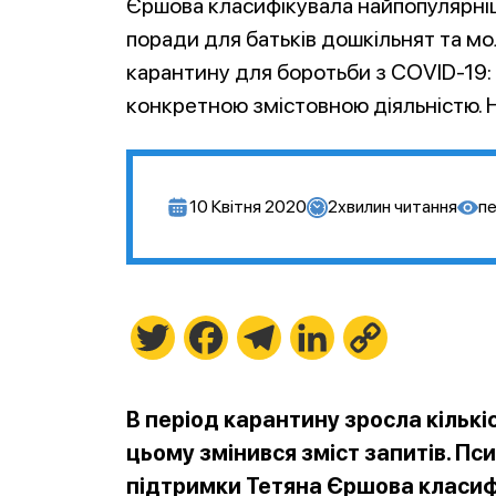
Єршова класифікувала найпопулярніші
поради для батьків дошкільнят та м
карантину для боротьби з COVID-19:
конкретною змістовною діяльністю. Н
10 Квітня 2020
2
хвилин читання
пе
Twitter
Facebook
Telegram
LinkedIn
Copy
Link
В період карантину зросла кількі
цьому змінився зміст запитів. П
підтримки Тетяна Єршова класиф