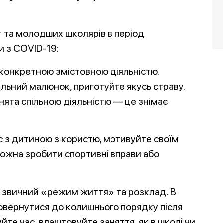
т та молодших школярів в період
и з COVID-19:
конкретною змістовною діяльністю.
ільний малюнок, приготуйте якусь страву.
нята спільною діяльністю — це знімає
 з дитиною з користю, мотивуйте своїм
ожна зробити спортивні вправи або
 звичний «режим життя» та розклад. В
овернутися до колишнього порядку після
йте час, влаштовуйте заняття, як в школі чи