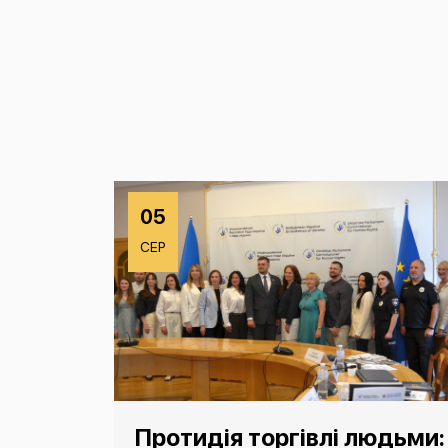
05
СЕР
Протидія торгівлі людьми: