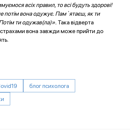
уємося всіх правил, то всі будуть здорові!
е потім вона одужує. Пам`ятаєш, як ти
 Потім ти одужав(ла)».
Така відверта
и страхами вона завжди може прийти до
ять.
ovid19
блог психолога
ки