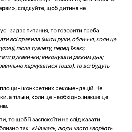
ерви», слідкуйте, щоб дитина не
с і задає питання, то говорити треба
ти всі правила (мити руки, обличчя, коли це
улиці, після туалету, перед їжею;
ягати рукавички; виконувати режим дня;
правильно харчуватися тощо), то всі будуть
в площині конкретних рекомендацій. Не
и, а тільки, коли це необхідно, інакше це
ів.
, то щоб її заспокоїти не слід казати
близно так:
«Нажаль, люди часто хворіють.