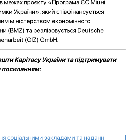
 в межах проєкту «Програма ЄС Міцні
имки України», який співфінансується
им міністерством економічного
ни (BMZ) та реалізовується Deutsche
menarbeit (GIZ) GmbH.
шти Карітасу України та підтримувати
а посиланням:
ня соціальними закладами та наданні