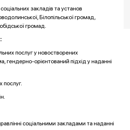
 соціальних закладів та установ
оводолинської, Білопільської громад,
обідської громад.
:
альних послуг у новостворених
а, гендерно-орієнтований підхід у наданні
 послуг.
н.
равлінні соціальними закладами та наданні