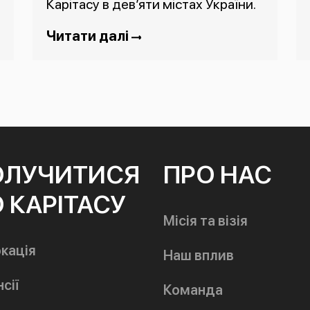
Карітасу в дев’яти містах України.
Читати далі
ОЛУЧИТИСЯ
ПРО НАС
 КАРІТАСУ
Місія та візія
кація
Наш вплив
сії
Команда