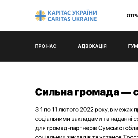
ОТР
ПРО НАС
АДВОКАЦІЯ
ГУМ
Сильна громада — с
З 1 по 11 лютого 2022 року, в межах
соціальними закладами та наданні с
для громад-партнерів Сумської облас
соціальних закладів та установ Трост