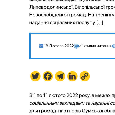
Липоводолинської, Білопільської гро
Новослобідської громад. На тренінгу
надання соціальних послуг у […]
18 Лютого 2022
< 1
хвилин читання
Twitter
Facebook
Telegram
LinkedIn
Copy
Link
З 1 по 11 лютого 2022 року, в межах 
соціальними закладами та наданні с
для громад-партнерів Сумської обла