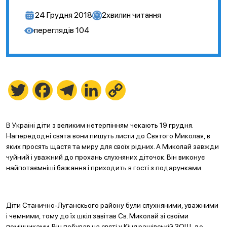
24 Грудня 2018
2
хвилин читання
переглядів
104
Twitter
Facebook
Telegram
LinkedIn
Copy
Link
В Україні діти з великим нетерпінням чекають 19 грудня.
Напередодні свята вони пишуть листи до Святого Миколая, в
яких просять щастя та миру для своїх рідних. А Миколай завжди
чуйний і уважний до прохань слухняних діточок. Він виконує
найпотаємніші бажання і приходить в гості з подарунками.
Діти Станично-Луганскього району були слухняними, уважними
і чемними, тому до їх шкіл завітав Св. Миколай зі своїми
помічниками. Він побував на святі у Кіндрашівській ЗОШ, де