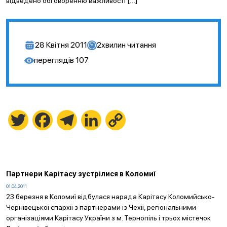
відведено обговоренню важливості […]
28 Квітня 2011
2
хвилин читання
переглядів
107
Twitter
Facebook
Telegram
LinkedIn
Copy
Link
Партнери Карітасу зустрілися в Коломиї
01.04.2011
23 березня в Коломиї відбулася нарада Карітасу Коломийсько-
Чернівецької єпархії з партнерами із Чехії, регіональними
організаціями Карітасу України з м. Тернопіль і трьох містечок