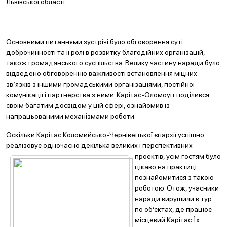
Львівської області.
Основними питаннями зустрічі було обговорення суті
доброчинності та її ролі в розвитку благодійних організацій,
також громадянського суспільства. Велику частину наради було
відведено обговоренню важливості встановлення міцних
зв’язків з іншими громадськими організаціями, постійної
комунікації і партнерства з ними. Карітас-Оломоуц поділився
своїм багатим досвідом у цій сфері, ознайомив із
напрацьованими механізмами роботи.
Оскільки Карітас Коломийсько-Чернівецької єпархії успішно
реалізовує одночасно декілька великих і перспективних
проектів, усі
м гостям було
цікаво на практиці
познайомитися з такою
роботою. Отож, учасники
наради вирушили в тур
по об’єктах, де працює
місцевий Карітас. Їх