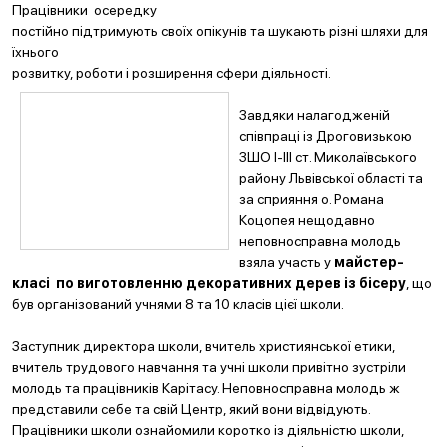
Працівники осередку
постійно підтримують своїх опікунів та шукають різні шляхи для
їхнього
розвитку, роботи і розширення сфери діяльності.
Завдяки налагодженій
співпраці із Дроговизькою
ЗШО I-III ст. Миколаївського
району Львівської області та
за сприяння о. Романа
Коцопея нещодавно
неповносправна молодь
взяла участь у
майстер-
класі по виготовленню декоративних дерев із бісер
у
, що
був організований учнями 8 та 10 класів цієї школи.
Заступник директора школи, вчитель християнської етики,
вчитель трудового навчання та учні школи привітно зустріли
молодь та працівників Карітасу. Неповносправна молодь ж
представили себе та свій Центр, який вони відвідують.
Працівники школи ознайомили
коротко із діяльністю школи,