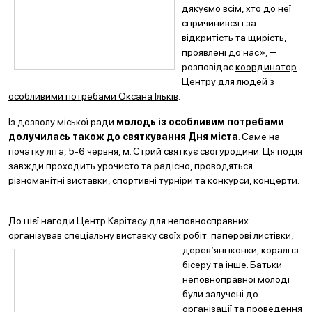
дякуємо всім, хто до неї
спричинився і за
відкритість та щирість,
проявлені до нас», ─
розповідає
координатор
Центру для людей з
особливими потребами Оксана Ільків
.
Із дозволу міської ради
молодь із особливим потребами
долучилась також до святкування Дня міст
а
. Саме на
початку літа, 5-6 червня, м. Стрий святкує свої уродини. Ця подія
завжди проходить урочисто та радісно, проводяться
різноманітні виставки, спортивні турніри та конкурси, концерти.
До цієї нагоди Центр Карітасу для неповносправних
організував спеціальну виставку своїх робіт: паперові листівки,
дерев’яні іконк
и, коралі із
бісеру та інше. Батьки
неповноправної молоді
були залучені до
організації та проведення