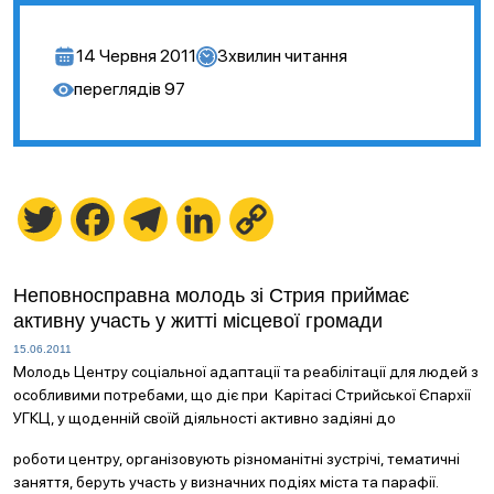
14 Червня 2011
3
хвилин читання
переглядів
97
Twitter
Facebook
Telegram
LinkedIn
Copy
Link
Неповносправна молодь зі Стрия приймає
активну участь у житті місцевої громади
15.06.2011
Молодь Центру соціальної адаптації та реабілітації для людей з
особливими потребами, що діє при Карітасі Стрийської Єпархії
УГКЦ, у щоденній своїй діяльності активно задіяні до
роботи центру, організовують різноманітні зустрічі, тематичні
заняття, беруть участь у визначних подіях міста та парафії.