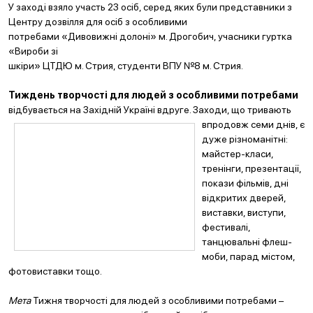
У заході взяло участь 23 осіб, серед яких були представники з
Центру дозвілля для осіб з особливими
потребами «Дивовижні долоні» м. Дрогобич, учасники гуртка
«Вироби зі
шкіри» ЦТДЮ м. Стрия, студенти ВПУ №8 м. Стрия.
Тиждень творчості для людей з особливими потребами
відбувається на Західній Україні вдруге. Заходи, що тривають
впрод
овж семи днів, є
дуже різноманітні:
майстер-класи,
тренінги, презентації,
покази фільмів, дні
відкритих дверей,
виставки, виступи,
фестивалі,
танцювальні флеш-
моби, парад містом,
фотовиставки тощо.
Мета
Тижня творчості для людей з особливими потребами –