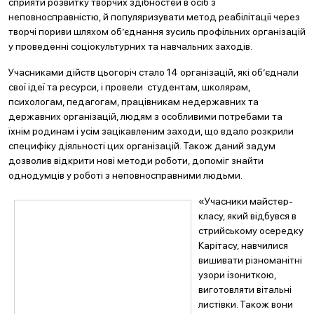
сприяти розвитку творчих здібностей в осіб з
неповносправністю, й популяризувати метод реабілітації через
творчі пориви шляхом об’єднання зусиль профільних організацій
у проведенні соціокультурних та навчальних заходів.
Учасниками дійств цьогоріч стало 14 організацій, які об’єднали
свої ідеї та ресурси, і провели студентам, школярам,
психологам, педагогам, працівникам недержавних та
державних організацій, людям з особливими потребами та
їхнім родинам і усім зацікавленим заходи, що вдало розкрили
специфіку діяльності цих організацій. Також даний задум
дозволив відкрити нові методи роботи, допоміг знайти
однодумців у роботі з неповносправними людьми.
«Учасники майстер-
класу, який відбувся в
стрийському осередку
Карітасу, навчилися
вишивати різноманітні
узори ізониткою,
виготовляти вітальні
листівки. Також вони