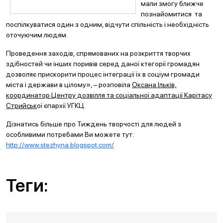
мали змогу ближче
познайомитися та
поспілкуватися один з одним, відчути спільність і необхідність
оточуючим людям.
Проведення заходів, спрямованих на розкриття творчих
здібностей чи інших поривів серед даної ктегорії громадян
дозволяє прискорити процес інтеграції їх в соціум громади
міста і держави в цілому», – розповіла
Оксана Ільків,
координатор Центру дозвілля та соціальної адаптації Карітасу
Стрийськ
ої єпархії УГКЦ.
Дізнатись більше про Тиждень творчості для людей з
особливими потребами Ви можете тут:
http://www.stezhyna.blogspot.com/
Теги: