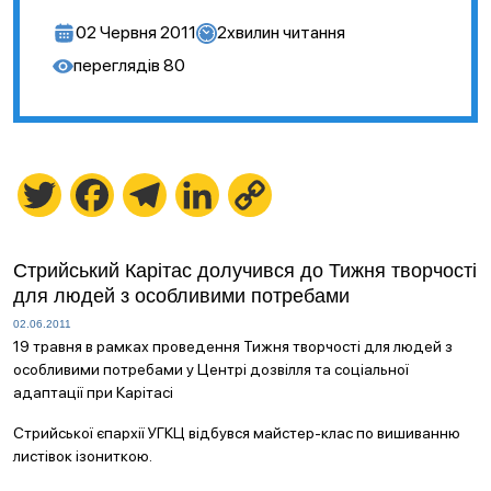
02 Червня 2011
2
хвилин читання
переглядів
80
Twitter
Facebook
Telegram
LinkedIn
Copy
Link
Стрийський Карітас долучився до Тижня творчості
для людей з особливими потребами
02.06.2011
19 травня в рамках проведення Тижня творчості для людей з
особливими потребами у Центрі дозвілля та соціальної
адаптації при Карітасі
Стрийської єпархії УГКЦ відбувся майстер-клас по вишиванню
листівок ізониткою.