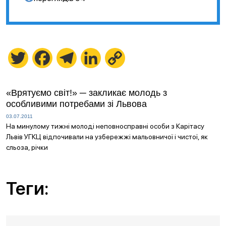
Twitter
Facebook
Telegram
LinkedIn
Copy
Link
«Врятуємо світ!» ─ закликає молодь з
особливими потребами зі Львова
03.07.2011
На минулому тижні молоді неповносправні особи з Карітасу
Львів УГКЦ відпочивали на узбережжі мальовничої і чистої, як
сльоза, річки
Теги: