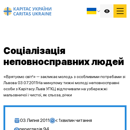
Соціалізація
неповносправних людей
«Врятуємо світ!» ─ закликає молодь з особливими потребами зі
Львова 03.07.2011На минулому тижні молоді неповносправні
особи з Карітасу Львів УГКЦ відпочивали на узбережжі
мальовничої і чистої, як сльоза, річки
03 Липня 2011
< 1
хвилин читання
переглядів
94