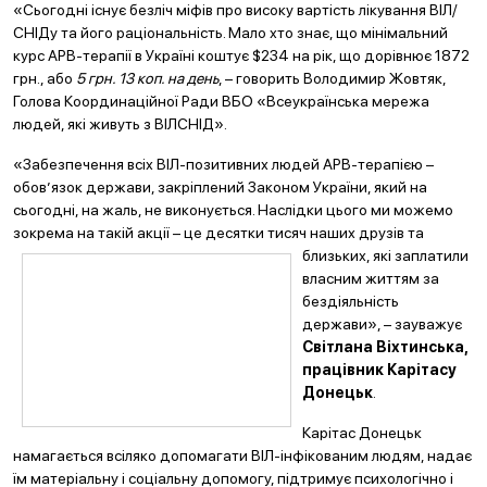
«Сьогодні існує безліч міфів про високу вартість лікування ВІЛ/
СНІДу та його раціональність. Мало хто знає, що мінімальний
курс АРВ-терапії в Україні коштує $234 на рік, що дорівнює 1872
грн., або
5 грн. 13 коп. на день
, – говорить Володимир Жовтяк,
Голова Координаційної Ради ВБО «Всеукраїнська мережа
людей, які живуть з ВІЛСНІД».
«Забезпечення всіх ВІЛ-позитивних людей АРВ-терапією –
обов’язок держави, закріплений Законом України, який на
сьогодні, на жаль, не виконується. Наслідки цього ми можемо
зокрема на такій акції – це
десятки тисяч наших друзів та
близьких, які заплатили
власним життям за
бездіяльність
держави», – зауважує
Світлана Віхтинська,
працівник Карітасу
Донецьк
.
Карітас Донецьк
намагається всіляко допомагати ВІЛ-інфікованим людям, надає
їм матеріальну і соціальну допомогу, підтримує психологічно і