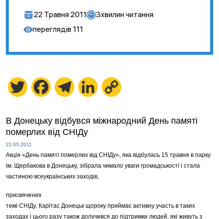
22 Травня 2011
3
хвилин читання
переглядів
111
Twitter
Facebook
Telegram
LinkedIn
Copy
Link
В Донецьку відбувся міжнародний День памяті
померлих від СНІДу
22.05.2011
Акція «День памяті померлих від СНІДу», яка відбулась 15 травня в парку
ім. Щербакова в Донецьку, зібрала чимало уваги громадськості і стала
частиною всеукраїнських заходів,
присвячених
темі СНІДу. Карітас Донецьк щороку приймає активну участь в таких
заходах і цього разу також долучився до підтримки людей, які живуть з