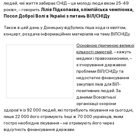
людей, чиї життя забирає СНІД – це молоді люди віком 25-49
років», – говорить
Лілія Підкопаєва, олімпійська чемпіонка,
Посол Доброї Волі в Україні з питань ВІЛ/СНІДу
.
Також в цей день у Донецьку відбулись піша хода із квілтом,
концерт, роздача інформаційних матеріалів на тему ВІЛСНІДу.
Основною причиною великої
кількості смертей
, – кажуть
медики і правозахисники, –
є ігнорування державою
проблеми ВІЛ/СНІДу та
недостатнє фінансування
закупівлі ліків для ВІЛ-
позитивних людей. За
даними Всесвітньої
організації охорони
здоров’я із 92 000 людей, які потребують лікування на сьогодні,
лише 22 000 його отримують. Інші ж 70 000 українців, яким
гостро необхідне лікування – не отримують його через
відсутність фінансування держави.