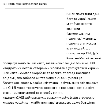
ВІЛ і яких вже немає серед живих.
В цей пам’ятний день
багато українських
міст було вкрито
квілтами
(меморіальним
полотном) у вигляді
полотна зі списком
імен людей, що
померли від СНІДу. У
Києві на Михайлівській
площі був найбільший квілт, загальною площею близько 300
квадратних метрів, створений з полотен з усіх куточків України.
Цей квілт – символ скорботи та великої трагедії наслідків
епідемії, яка забрала життя майже 21 000 українців.
Багатокольорова мозаїка квілту краще будь-яких слів показує,
що СНІД може торкнутись кожного, в незалежності від віку,
статі, національності та способу життя.
«
Щодня СНІД забирає життя восьми українців. Ми втрачаємо
молоде пооління
– майбутнє нашої держави, адже більшість