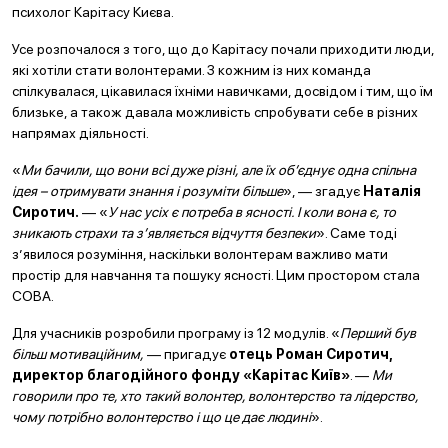
психолог Карітасу Києва.
Усе розпочалося з того, що до Карітасу почали приходити люди,
які хотіли стати волонтерами. З кожним із них команда
спілкувалася, цікавилася їхніми навичками, досвідом і тим, що їм
близьке, а також давала можливість спробувати себе в різних
напрямах діяльності.
«
Ми бачили, що вони всі дуже різні, але їх об’єднує одна спільна
ідея – отримувати знання і розуміти більше
», — згадує
Наталія
Сиротич.
— «
У нас усіх є потреба в ясності. І коли вона є, то
зникають страхи та з’являється відчуття безпеки
». Саме тоді
з’явилося розуміння, наскільки волонтерам важливо мати
простір для навчання та пошуку ясності. Цим простором стала
СОВА.
Для учасників розробили програму із 12 модулів. «
Перший був
більш мотиваційним,
— пригадує
отець Роман Сиротич,
директор благодійного фонду «Карітас Київ»
. —
Ми
говорили про те, хто такий волонтер, волонтерство та лідерство,
чому потрібно волонтерство і що це дає людині
».