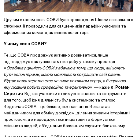
Другим етапом після СОВИ було проведення Школи соціального
служіння. Її проводили для священників парафій-учасників та
сформованих команд активних волонтерів.
У чому сила СОВИ
?
Те, що СОВА продовжує активно розвиватися, лише
підтверджує її актуальність і потребу у такому просторі.
«
Особливу цінність СОВИ я вбачаю в тому, що люди, які хочуть
бути волонтерами, мають можливість покращити свій рівень.
Відтак волонтерство стає не лише покликом серця, а й справою,
яку людина робить професійно та ефективно
», — каже
о. Роман
Сиротич
. Відтак учасники отримують знання та інструменти
для того, щоб їхня діяльність була системною та сталою.
Водночас СОВА – це більше, ніж навчання. Вона стає
майданчиком для обміну досвідом, ділення живими історіями і
простором, де народжуються ініціативи та формується
спільнота людей, об’єднаних бажанням служити ближньому
Що не менш важливо – СОВУ реалізовують при парафіях. Проєкт