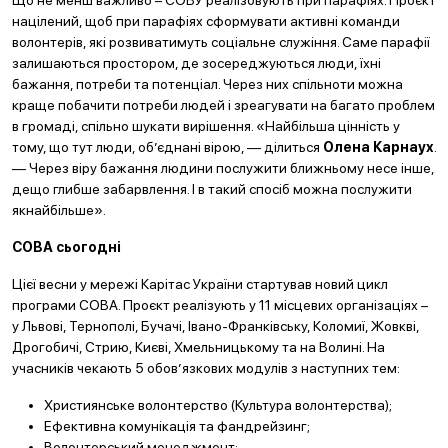
націлений, щоб при парафіях сформувати активні команди
волонтерів, які розвиватимуть соціальне служіння. Саме парафії
залишаються простором, де зосереджуються люди, їхні
бажання, потреби та потенціал. Через них спільноти можна
краще побачити потреби людей і зреагувати на багато проблем
в громаді, спільно шукати вирішення. «Найбільша цінність у
тому, що тут люди, об’єднані вірою, — ділиться
Олена Карнаух
.
— Через віру бажання людини послужити ближньому несе інше,
дещо глибше забарвлення. І в такий спосіб можна послужити
якнайбільше».
СОВА сьогодні
Цієї весни у мережі Карітас України стартував новий цикл
програми СОВА. Проєкт реалізують у 11 місцевих організаціях –
у Львові, Тернополі, Бучачі, Івано-Франківську, Коломиї, Жовкві,
Дрогобичі, Стрию, Києві, Хмельницькому та на Волині. На
учасників чекають 5 обов’язкових модулів з наступних тем:
Християнське волонтерство (Культура волонтерства);
Ефективна комунікація та фандрейзинг;
Волонтерський менеджмент;