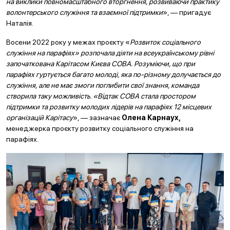
на виклики повномасштабного вторгнення, розвиваючи практику
волонтерського служіння та взаємної підтримки
», — пригадує
Наталія.
Восени 2022 року у межах проєкту «
Розвиток соціального
служіння на парафіях» розпочала діяти на всеукраїнському рівні
започаткована Карітасом Києва СОВА. Розуміючи, що при
парафіях гуртується багато молоді, яка по-різному долучається до
служіння, але не має змоги поглибити свої знання, команда
створила таку можливість. «Відтак СОВА стала простором
підтримки та розвитку молодих лідерів на парафіях 12 місцевих
організацій Карітасу
», — зазначає
Олена Карнаух,
менеджерка проєкту розвитку соціального служіння на
парафіях.