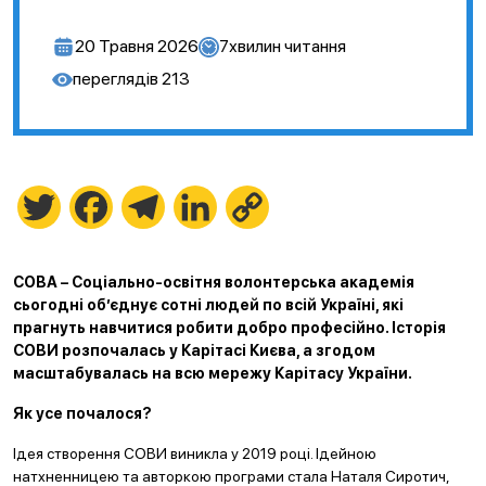
20 Травня 2026
7
хвилин читання
переглядів
213
Twitter
Facebook
Telegram
LinkedIn
Copy
Link
СОВА – Соціально-освітня волонтерська академія
сьогодні об
’
єднує сотні людей по всій Україні, які
прагнуть навчитися робити добро професійно. Історія
СОВИ розпочалась у Карітасі
Києва, а згодом
масштабувалась на всю мережу Карітасу України.
Як усе почалося
?
Ідея створення СОВИ виникла у 2019 році. Ідейною
натхненницею та авторкою програми стала Наталя Сиротич,