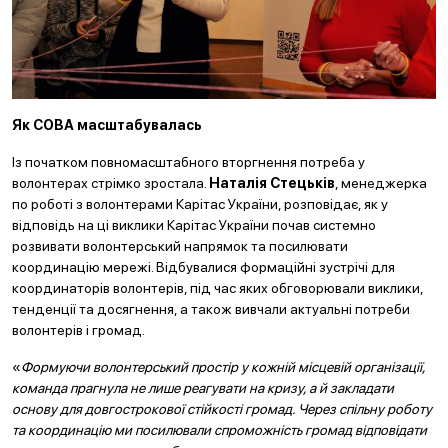
Як СОВА масштабувалась
Із початком повномасштабного вторгнення потреба у
волонтерах стрімко зростала.
Наталія Стецьків
, менеджерка
по роботі з волонтерами Карітас України, розповідає, як у
відповідь на ці виклики Карітас України почав системно
розвивати волонтерський напрямок та посилювати
координацію мережі. Відбувалися формаційні зустрічі для
координаторів волонтерів, під час яких обговорювали виклики,
тенденції та досягнення, а також вивчали актуальні потреби
волонтерів і громад.
«
Формуючи волонтерський простір у кожній місцевій організації,
команда прагнула не лише реагувати на кризу, а й закладати
основу для довгострокової стійкості громад. Через спільну роботу
та координацію ми посилювали спроможність громад відповідати