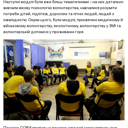
Наступні модулі були вже більш тематичними – на них детально
вивчали вікову психологію волонтерства, навчалися розуміти
потреби дітей, підлітків, дорослих та літніх людей, людей з
інвалідністю. Окрім цього, були модулі, присвячені медичному й
військовому волонтерству, екологічному, волонтерству у ЗМІ та
волонтерській допомозі у проживанні горя.
Початок СОВИ припав на початок епідемії коронавірусу, тож