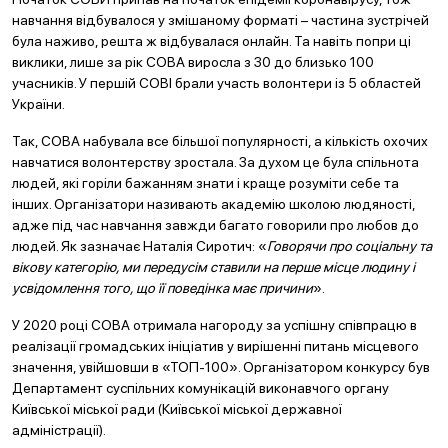
навчання відбувалося у змішаному форматі – частина зустрічей
була наживо, решта ж відбувалася онлайн. Та навіть попри ці
виклики, лише за рік СОВА виросла з 30 до близько 100
учасників. У першій СОВІ брали участь волонтери із 5 областей
України.
Так, СОВА набувала все більшої популярності, а кількість охочих
навчатися волонтерству зростала. За духом це була спільнота
людей, які горіли бажанням знати і краще розуміти себе та
інших. Організатори називають академію школою людяності,
адже під час навчання завжди багато говорили про любов до
людей. Як зазначає Наталія Сиротич: «
Говорячи про соціальну та
вікову категорію, ми передусім ставили на перше місце людину і
усвідомлення того, що її поведінка має причини
».
У 2020 році СОВА отримала нагороду за успішну співпрацю в
реалізації громадських ініціатив у вирішенні питань місцевого
значення, увійшовши в «ТОП-100». Організатором конкурсу був
Департамент суспільних комунікацій виконавчого органу
Київської міської ради (Київської міської державної
адміністрації).