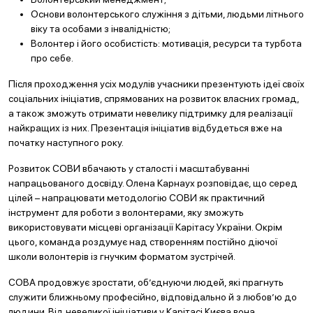
Основи волонтерського служіння з дітьми, людьми літнього
віку та особами з інвалідністю;
Волонтер і його особистість: мотивація, ресурси та турбота
про себе.
Після проходження усіх модулів учасники презентують ідеї своїх
соціальних ініціатив, спрямованих на розвиток власних громад,
а також зможуть отримати невелику підтримку для реалізації
найкращих із них. Презентація ініціатив відбудеться вже на
початку наступного року.
Розвиток СОВИ вбачають у сталості і масштабуванні
напрацьованого досвіду. Олена Карнаух розповідає, що серед
цілей – напрацювати методологію СОВИ як практичний
інструмент для роботи з волонтерами, яку зможуть
використовувати місцеві організації Карітасу України. Окрім
цього, команда роздумує над створенням постійно діючої
школи волонтерів із гнучким форматом зустрічей.
СОВА продовжує зростати, об’єднуючи людей, які прагнуть
служити ближньому професійно, відповідально й з любов’ю до
людини. Від невеликої ініціативи у Карітасі Києва вона