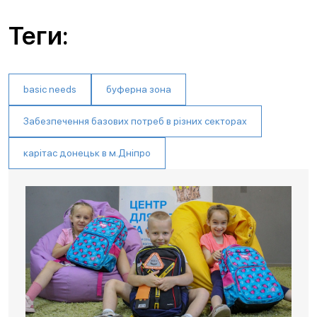
Теги:
basic needs
буферна зона
Забезпечення базових потреб в різних секторах
карітас донецьк в м.Дніпро