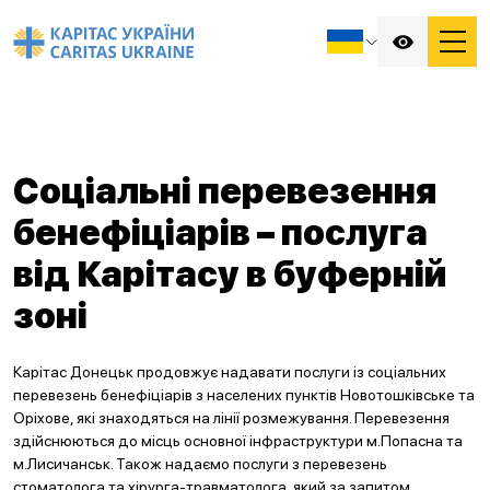
Соціальні перевезення
бенефіціарів – послуга
від Карітасу в буферній
зоні
Карітас Донецьк продовжує надавати послуги із соціальних
перевезень бенефіціарів з населених пунктів Новотошківське та
Оріхове, які знаходяться на лінії розмежування. Перевезення
здійснюються до місць основної інфраструктури м.Попасна та
м.Лисичанськ. Також надаємо послуги з перевезень
стоматолога та хірурга-травматолога, який за запитом