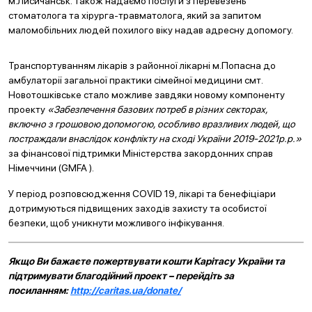
м.Лисичанськ. Також надаємо послуги з перевезень
стоматолога та хірурга-травматолога, який за запитом
маломобільних людей похилого віку надав адресну допомогу.
Транспортуванням лікарів з районної лікарні м.Попасна до
амбулаторії загальної практики сімейної медицини смт.
Новотошківське стало можливе завдяки новому компоненту
проекту
«Забезпечення базових потреб в різних секторах,
включно з грошовою допомогою, особливо вразливих людей, що
постраждали внаслідок конфлікту на сході України 2019-2021р.р.»
за фінансової підтримки Міністерства закордонних справ
Німеччини (GMFA ).
У період розповсюдження COVID 19, лікарі та бенефіціари
дотримуються підвищених заходів захисту та особистої
безпеки, щоб уникнути можливого інфікування.
Якщо Ви бажаєте пожертвувати кошти Карітасу України та
підтримувати благодійний проект – перейдіть за
посиланням:
http://caritas.ua/donate/