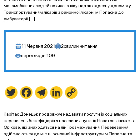
маломобільних людей похилого віку надав адресну допомогу.
Транспортуванням лікарів з районної лікарні м.Попасна до
амбулаторії […]
11 Червня 2021
2
хвилин читання
переглядів
109
Twitter
Facebook
Telegram
LinkedIn
Copy
Link
Карітас Донецьк продовжує надавати послуги із соціальних
перевезень бенефіціарів з населених пунктів Новотошківське та
Оріхове, які знаходяться на лінії розмежування. Перевезення
здійснюються до місць основної інфраструктури м.Попасна та