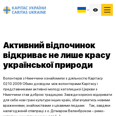
Активний відпочинок
відкриває не лише красу
української природи
Волонтерів з Німеччини ознайомили з діяльностю Карітасу
02.10.2009 Обмін досвідом між волонтерами Карітасу і
представниками активної молоді католицької Церкви з
Німеччини став доброю традицією. Завжди корисно відкривати
для себе нові грані культури інших країн, збагачуватись новими
враженнями, знайомствами з цікавими людьми. Так, завдяки
налагодженій співпраці з о. Дітмаром Веленброком – римо-