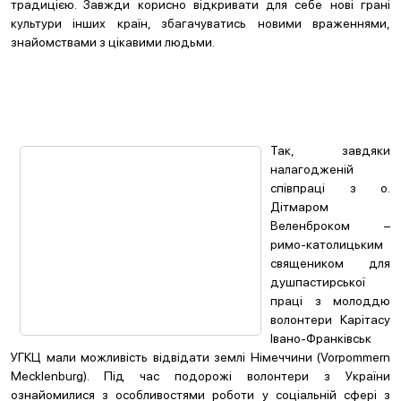
традицією. Завжди корисно відкривати для себе нові грані
культури інших країн, збагачуватись новими враженнями,
знайомствами з цікавими людьми.
Так, завдяки
налагодженій
співпраці з о.
Дітмаром
Веленброком –
римо-католицьким
священиком для
душпастирської
праці з молоддю
волонтери Карітасу
Івано-Франківськ
УГКЦ мали можливість відвідати землі Німеччини (Vorpommern
Mecklenburg). Під час подорожі волонтери з України
ознайомилися з особливостями роботи у соціальній сфері з