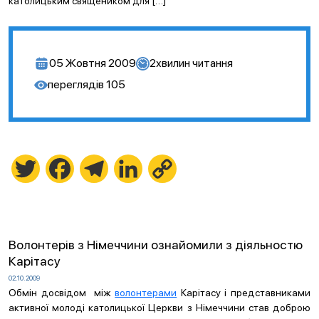
католицьким священиком для […]
05 Жовтня 2009
2
хвилин читання
переглядів
105
Twitter
Facebook
Telegram
LinkedIn
Copy
Link
Волонтерів з Німеччини ознайомили з діяльностю
Карітасу
02.10.2009
Обмін досвідом між
волонтерами
Карітасу і представниками
активної молоді католицької Церкви з Німеччини став доброю