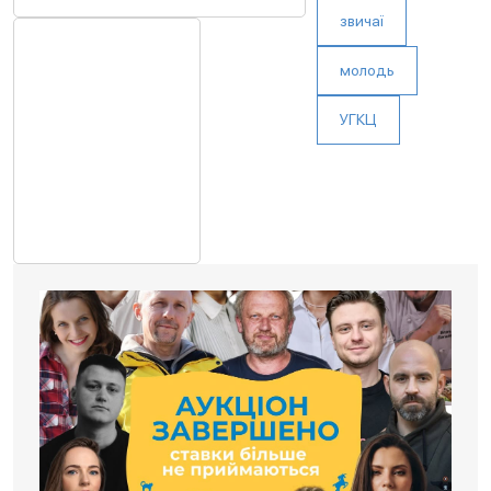
звичаї
молодь
УГКЦ