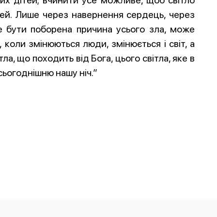
их дітей; вчинити усе можливе, щоб світло
й. Лише через навернення сердець, через
е бути поборена причина усього зла, може
 коли змінюються люди, змінюється і світ, а
а, що походить від Бога, цього світла, яке в
сьогоднішню нашу ніч.”