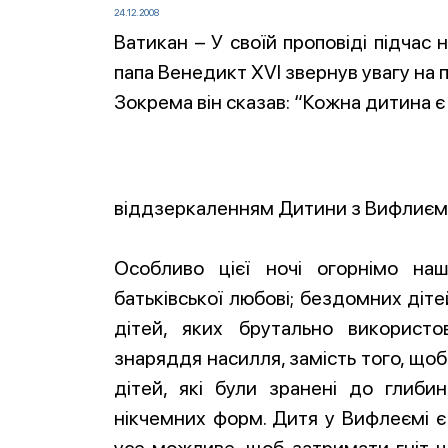
24.12.2008
Ватикан –
У своїй проповіді підчас 
папа Венедикт XVI звернув увагу на 
Зокрема він сказав: “Кожна дитина є
віддзеркаленням Дитини з Вифлиєму.
Особливо цієї ночі огорнімо на
батьківської любові; бездомних діт
дітей, яких брутально використо
знаряддя насилля, замість того, щоб
дітей, які були зранені до глибин
нікчемних форм. Дитя у Вифлеємі 