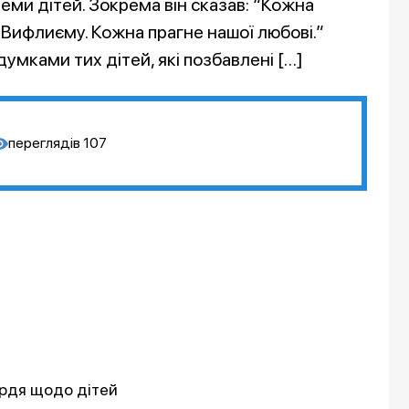
еми дітей. Зокрема він сказав: “Кожна
Вифлиєму. Кожна прагне нашої любові.”
умками тих дітей, які позбавлені […]
переглядів
107
ердя щодо дітей