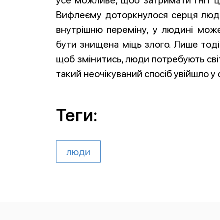
усе можливе, щоб затримати гніт ц
Вифлеєму доторкнулося серця люде
внутрішню переміну, у людині мож
бути знищена міць злого. Лише тоді,
щоб змінитись, люди потребують світл
такий неочікуваний спосіб увійшло у 
Теги:
люди