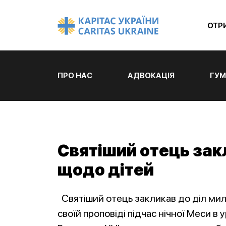
ОТР
ПРО НАС
АДВОКАЦІЯ
ГУМ
Святіший отець зак
щодо дітей
Святіший отець закликав до діл мил
своїй проповіді підчас нічної Меси в