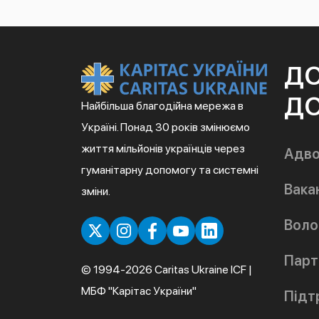
Д
ДО
Найбільша благодійна мережа в
Україні. Понад 30 років змінюємо
життя мільйонів українців через
Адво
гуманітарну допомогу та системні
Вакан
зміни.
Воло
Парт
© 1994-2026 Caritas Ukraine ICF |
МБФ "Карітас України"
Підт