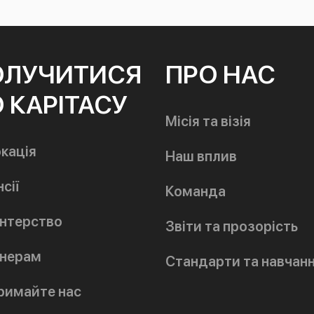
ОЛУЧИТИСЯ
ПРО НАС
 КАРІТАСУ
Місія та візія
кація
Наш вплив
сії
Команда
нтерство
Звіти та прозорість
нерам
Стандарти та навчан
римайте нас