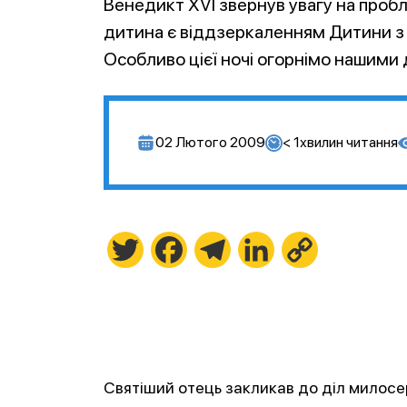
Венедикт XVI звернув увагу на пробл
дитина є віддзеркаленням Дитини з 
Особливо цієї ночі огорнімо нашими д
02 Лютого 2009
< 1
хвилин читання
Twitter
Facebook
Telegram
LinkedIn
Copy
Link
Святіший отець закликав до діл милос