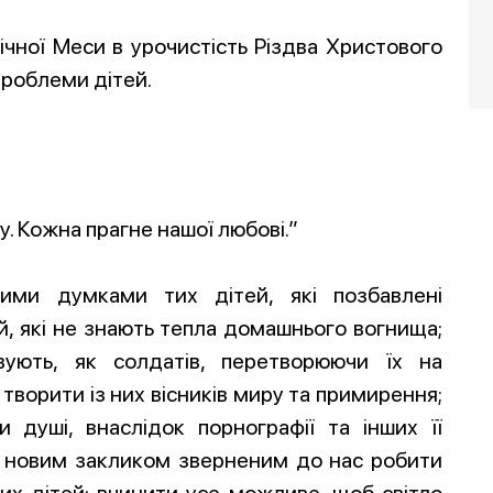
нічної Меси в урочистість Різдва Христового
проблеми дітей.
 Кожна прагне нашої любові.”
шими думками тих дітей, які позбавлені
ей, які не знають тепла домашнього вогнища;
вують, як солдатів, перетворюючи їх на
 творити із них вісників миру та примирення;
и душі, внаслідок порнографії та інших її
є новим закликом зверненим до нас робити