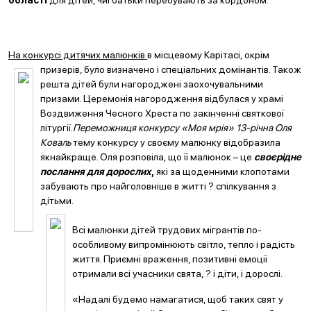
області
для дітей, чиї батьки перебувають за кордоном.
На конкурсі дитячих малюнків
в місцевому Карітасі, окрім
призерів, було
визначено і спеціальних домінантів. Також
решта дітей були нагороджені заохочувальними
призами. Церемонія нагородження відбулася у храмі
Воздвиження Чесного Хреста по закінченні святкової
літургії.
Переможниця конкурсу «Моя мрія» 13-річна Оля
Коваль
тему конкурсу у своєму малюнку відобразила
якнайкраще. Оля розповіла, що її малюнок – це
своєрідне
послання для дорослих
,
які за щоденними клопотами
забувають про найголовніше в житті ? спілкування з
дітьми.
Всі малюнки дітей трудових мігрантів по-
особливому випромінюють світло, тепло і радість
життя. Приємні враження, позитивні емоції
отримали всі учасники свята, ? і діти, і дорослі.
«Надалі будемо намагатися, щоб таких свят у