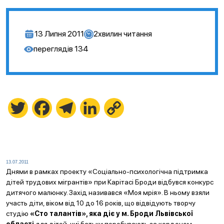
13 Липня 2011
2
хвилин читання
переглядів
134
Twitter
Facebook
Telegram
LinkedIn
Copy
Link
13.07.2011
Днями в рамках проекту «Соціально-психологічна підтримка
дітей трудових мігрантів» при Карітасі Броди відбувся конкурс
дитячого малюнку. Захід називався «Моя мрія». В ньому взяли
участь діти, віком від 10 до 16 років, що відвідують творчу
студію
«Сто талантів», яка діє у м. Броди Львівської