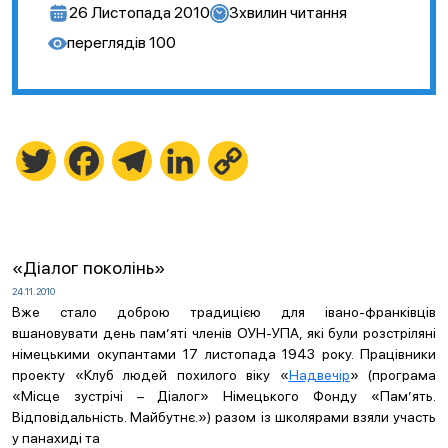
26 Листопада 2010
3
хвилин читання
переглядів
100
Twitter
Facebook
Telegram
LinkedIn
Copy
Link
«Діалог поколінь»
24.11.2010
Вже стало доброю традицією для івано-франківців
вшановувати день пам’яті членів ОУН-УПА, які були розстріляні
німецькими окупантами 17 листопада 1943 року. Працівники
проекту «Клуб людей похилого віку «
Надвечір
» (програма
«Місце зустрічі – Діалог» Німецького Фонду «Пам’ять.
Відповідальність. Майбутнє.») разом із школярами взяли участь
у панахиді та