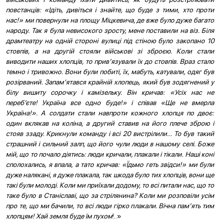
повстанців: «Ідіть, дивіться і знайте, що буде з тими, хто проти
нас!» ми повернули на площу Міцкевича, де вже було дуже багато
народу. Так я була невисокого зросту, мене поставили на віз. Біля
драмтеатру на одній стороні вулиці під стіною було закопано 10
стовпів, а на другій стояли військові зі зброєю. Коли стали
виводити наших хлопців, то прив’язували їх до стовпів. Враз стало
темно і тривожно. Вони були побиті, їх, мабуть, катували, одяг був
розірваний. Запам’ятався крайній хлопець, який був зодягнений у
білу вишиту сорочку і камізельку. Він кричав: «Усіх нас не
переб’єте! Україна все одно буде!» і співав «Ще не вмерла
Україна!». А солдати стали навпроти кожного хлопця по двоє:
один вклякав на коліна, а другий ставив на його плече зброю і
стояв ззаду. Крикнули команду і всі 20 вистрілили… То був такий
страшний і сильний залп, що його чули люди в нашому селі. Боже
мій, що то почало діятись: люди кричали, плакали і тікали. Наші коні
сполохались, я впала, а тато кричав: «Їдьмо геть звідси!» ми були
дуже налякані, я дуже плакала, так шкода було тих хлопців, вони ще
такі були молоді. Коли ми приїхали додому, то всі питали нас, що то
таке було в Станіславі, що за стрілянина? Коли ми розповіли усім
про те, що ми бачили, то всі люди гірко плакали. Вічна пам’ять тим
хлопцям! Хай земля буде їм пухом
!..»