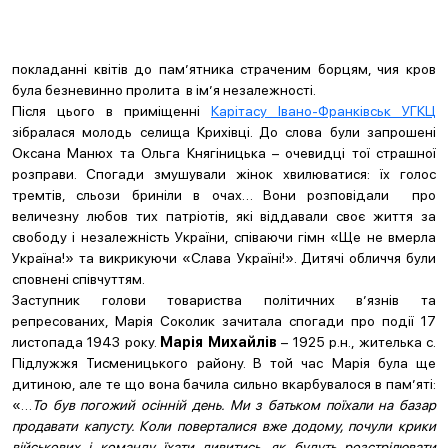
покладанні квітів до пам’ятника страченим борцям, чия кров
була безневинно пролита в ім’я незалежності.
Після цього в приміщенні
Карітасу Івано-Франківськ УГКЦ
зібралася молодь селища Крихівці. До слова були запрошені
Оксана Манюх та Ольга Княгіницька – очевидці тої страшної
розправи. Спогади змушували жінок хвилюватися: їх голос
тремтів, сльози бриніли в очах… Вони розповідали про
величезну любов тих патріотів, які віддавали своє життя за
свободу і незалежність України, співаючи гімн «Ще не вмерла
Україна!» та викрикуючи «Слава Україні!». Дитячі обличчя були
сповнені співчуттям.
Заступник голови товариства політичних в’язнів та
репресованих, Марія Соколик зачитала спогади про події 17
листопада 1943 року.
Марія Михайлів
– 1925 р.н., жителька с.
Підлужжя Тисменицького району. В той час Марія була ще
дитиною, але те що вона бачила сильно вкарбувалося в пам’яті:
«…
То був погожий осінній день. Ми з батьком поїхали на базар
продавати капусту. Коли поверталися вже додому, почули крики
військових і команду їхати дивитись, як будуть розстрілювати