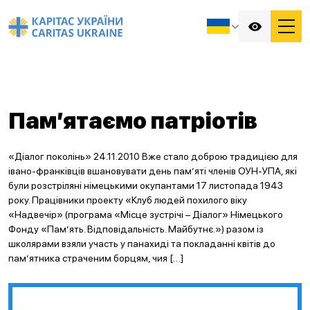
Пам’ятаємо патріотів
«Діалог поколінь» 24.11.2010 Вже стало доброю традицією для
івано-франківців вшановувати день пам’яті членів ОУН-УПА, які
були розстріляні німецькими окупантами 17 листопада 1943
року. Працівники проекту «Клуб людей похилого віку
«Надвечір» (програма «Місце зустрічі – Діалог» Німецького
Фонду «Пам’ять. Відповідальність. Майбутнє.») разом із
школярами взяли участь у панахиді та покладанні квітів до
пам’ятника страченим борцям, чия […]