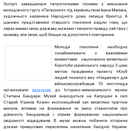
Зустріч завершилася патріотичними піснями у виконання
молодіжного гурту «Патроничі» під керівництвом Івана Малика,
художнього керівника Народного дому селища Крихітці. А
шановні представники старшого покоління раділи тому, що
зараз маємо свою державу, можемо говорити правду, хай гірку і
кроваву, але свою, щоб більше не допустити її повторення.
Молоде покоління необхідно
ознайомлювати з важливими
моментами національно-визвольної
боротьби українського народу. З цією
метою працівники проекту «Клуб
людей похилого віку «Надвечір» для
військовослужбовців 10 листопада
організували
екскурсію
до Історико-меморіального музею
Степана Бандери. Музей знаходиться на Калущині в селі
Старий Угринів. Кожен експозиційний зал висвітлює трагічне
минуле, впливає на формування чи зміну стереотипів про
діяльність бандерівців і сприяє формуванню національної
свідомості відвідувачів. В музеї можна побачити історичні
докази примусових переселень населення Західної України.