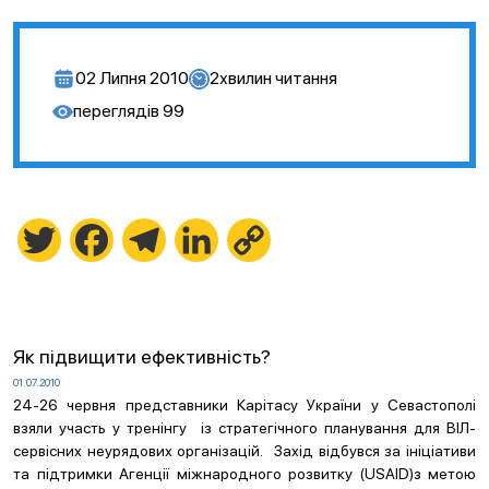
02 Липня 2010
2
хвилин читання
переглядів
99
Twitter
Facebook
Telegram
LinkedIn
Copy
Link
Як підвищити ефективність?
01.07.2010
24-26 червня представники Карітасу України у Севастополі
взяли участь у тренінгу із стратегічного планування для ВІЛ-
сервісних неурядових організацій. Захід відбувся за ініціативи
та підтримки Агенції міжнародного розвитку (USAID)з метою