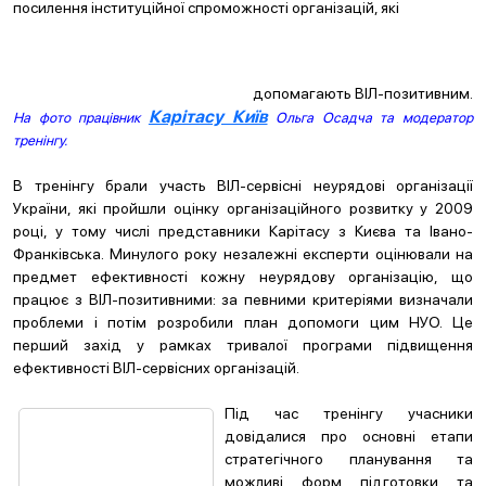
посилення інституційної спроможності організацій, які
допомагають ВІЛ-позитивним.
Карітасу Київ
На фото працівник
Ольга Осадча та модератор
тренінгу.
В тренінгу брали участь ВІЛ-сервісні неурядові організації
України, які пройшли оцінку організаційного розвитку у 2009
році, у тому числі представники Карітасу з Києва та Івано-
Франківська. Минулого року незалежні експерти оцінювали на
предмет ефективності кожну неурядову організацію, що
працює з ВІЛ-позитивними: за певними критеріями визначали
проблеми і потім розробили план допомоги цим НУО. Це
перший захід у рамках тривалої програми підвищення
ефективності ВІЛ-сервісних організацій.
Під час тренінгу учасники
довідалися про основні етапи
стратегічного планування та
можливі форм підготовки та