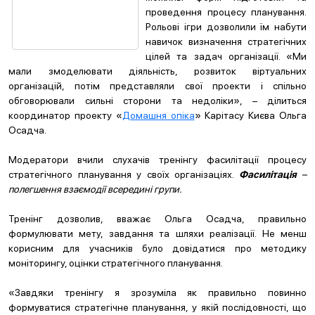
проведення процесу планування.
Рольові ігри дозволили їм набути
навичок визначення стратегічних
цілей та задач організації. «Ми
мали змоделювати діяльність, розвиток віртуальних
організацій, потім представляли свої проекти і спільно
обговорювали сильні сторони та недоліки», – ділиться
координатор проекту «
Домашня опіка
» Карітасу Києва Ольга
Осадча.
Модератори вчили слухачів тренінгу фасилітації процесу
стратегічного планування у своїх організаціях.
Фасилітація
–
полегшення взаємодії всередині групи.
Тренінг дозволив, вважає Ольга Осадча, правильно
формулювати мету, завдання та шляхи реалізації. Не менш
корисним для учасників було довідатися про методику
моніторингу, оцінки стратегічного планування.
«Завдяки тренінгу я зрозуміла як правильно повинно
формуватися стратегічне планування, у якій послідовності, що