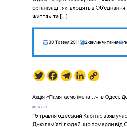
організації, які входять в Об’єднанн
життя» та […]
30 Травня 2011
2
хвилин читання
п
Twitter
Facebook
Telegram
LinkedIn
Copy
Link
Акція «Памятаємо імена…» в Одесі. Де
30.05.2011
15 травня одеський Карітас взяв уча
Дню пам’яті людей, що померли від С