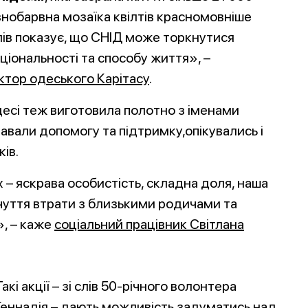
ізнобарвна мозаїка квілтів красномовніше
лів показує, що СНІД може торкнутися
аціональності та способу життя», –
ктор одеського Карітасу
.
десі теж виготовила полотно з іменами
авали допомогу та підтримку,опікувались і
ів.
х – яскрава особистість, складна доля, наша
очуття втрати з близькими родичами та
», – каже
соціальний
працівник Світлана
Такі акції – зі слів 50-річного волонтера
Геннадія – дають можливість задуматись над