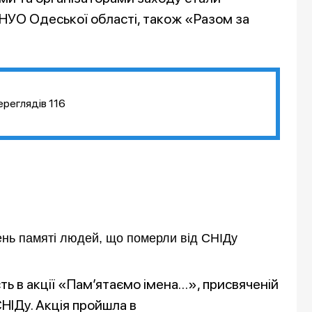
я НУО Одеської області, також «Разом за
ереглядів
116
нь памяті людей, що померли від СНІДу
сть в акції «Пам’ятаємо імена…», присвяченій
НІДу. Акція пройшла в