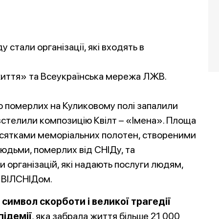
 стали організації, які входять в
життя» та Всеукраїнська мережа ЛЖВ.
ро померлих на Куликовому полі запалили
озстелили композицію Квілт – «Імена». Площа
сятками меморіальних полотен, створеними
юдьми, померлих від СНІДу, та
 організацій, які надають послуги людям,
з ВІЛСНІДом.
– символ скорботи і великої трагедії
підемії
, яка забрала життя більше 21 000