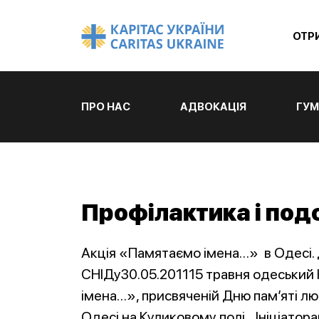
ОТР
ПРО НАС
АДВОКАЦІЯ
ГУМ
Профілактика і под
Акція «Памятаємо імена…» в Одесі. 
СНІДу30.05.201115 травня одеський К
імена…», присвяченій Дню пам’яті лю
Одесі на Куликовому полі. Ініціатор