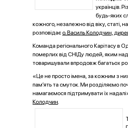
українців. Р
будь-яких с
кожного, незалежно від віку, статі, н
розповідає
о. Василь Колодчин, дире
Команда регіонального Карітасу в О
померлих від СНІДу людей, яким над
товаришували впродовж багатьох рок
«Це не просто імена, за кожним з ни
пам’ять та смуток. Ми розділяємо п
намагаємося підтримувати їх надалі
Колодчин
.