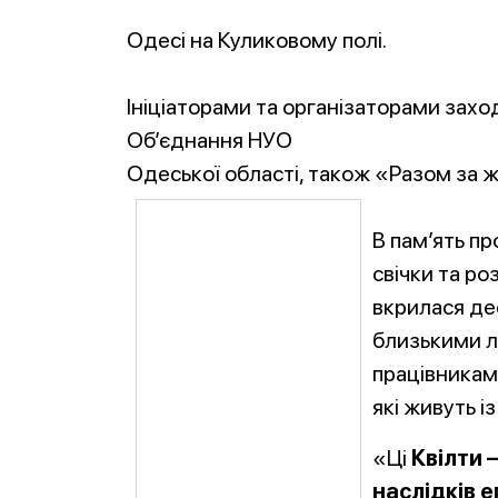
Одесі на Куликовому полі.
Ініціаторами та організаторами заходу
Об’єднання НУО
Одеської області, також «Разом за 
В пам’ять п
свічки та р
вкрилася де
близькими л
працівниками
які живуть і
«Ці
Квілти 
наслідків е