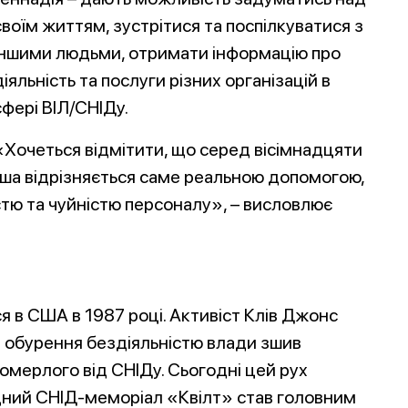
своїм життям, зустрітися та поспілкуватися з
іншими людьми, отримати інформацію про
діяльність та послуги різних організацій в
сфері ВІЛ/СНІДу.
«Хочеться відмітити, що серед вісімнадцяти
аша відрізняється саме реальною допомогою,
тю та чуйністю персоналу», – висловлює
 в США в 1987 році. Активіст Клів Джонс
 і обурення бездіяльністю влади зшив
 померлого від СНІДу. Сьогодні цей рух
дний СНІД-меморіал «Квілт» став головним