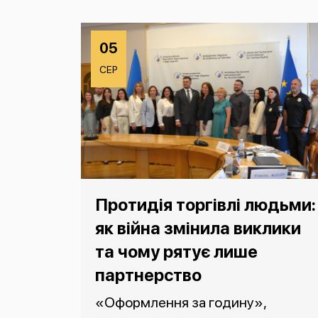
05
СЕР
Протидія торгівлі людьми:
як війна змінила виклики
та чому рятує лише
партнерство
«Оформлення за годину»,