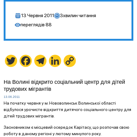
13 Червня 2011
3
хвилин читання
переглядів
88
Twitter
Facebook
Telegram
LinkedIn
Copy
Link
На Волині відкрито соціальний центр для дітей
трудових мігрантів
13.06.2011
На початку червня у м. Нововолинськ Волинської області
відбулося урочисте відкриття дитячого соціального центру для
дітей трудових мігрантів.
Засновником є місцевий осередок Карітасу, що розпочав свою
роботу в даному регіоні у лютому минулого року.