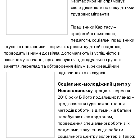
Карітас України спрямовує
свою діяльність на опіку дітьми
трудових мігрантів.
Працівники Карітасу –
професійні психологи,
педагоги, соціальні працівники
і духовні наставники – сприяють розвитку дітей і підлітків,
проводять із ними дозвілля, допомагають із успішністю в
шкільному навчанні, організовують індивідуальні і групові
заняття, перегляд та обговорення фільмів, рекреаційний
відпочинок та екскурсії.
Соціально-молодіжний центр у
Нововолинську
працює з вересня
2010 року. В його подальших планах –
продовження і урізноманітнення
методів роботи із дітьми, чиї батьки
перебувають за кордоном,
проведення спеціальної роботи з їх
родичами, залучення до роботи
соціального центру волонтерів. Також