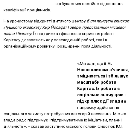
відбувається постійне підвищення
кваліфікації працівників.
На урочистому відкритті дитячого центру
були присутні єпископ
Луцького екзархату Кир Йосафат Говера, представники місцевої
влади і бізнесу.
Їх підтримка і фінансове сприяння роботі
Карітасу дозволяють як у повсякденній роботі, так і в
організаційному розвитку і розширенні поля діяльності.
«
Ми раді, що
в м.
Нововолинськ з’явився,
зміцнюється і збільшує
масштаби роботи
Карітас. Їх робота є
соціально значущою і
підкріплює дії влади
в
напрямку здійснення
соціального захисту потребуючих категорій населення. Міська
влада радо підтримує і підтримуватиме їх ініціативи, плани і
діяльність», – сказав
заступник міського голови Сиротюк Ю. І.