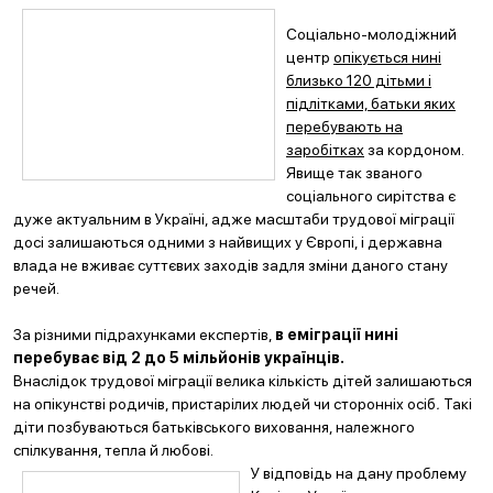
Соціально-молодіжний
центр
опікується нині
близько 120 дітьми і
підлітками, батьки яких
перебувають на
заробітках
за кордоном.
Явище так званого
соціального сирітства є
дуже актуальним в Україні, адже масштаби трудової міграції
досі залишаються одними з найвищих у Європі, і державна
влада не вживає суттєвих заходів задля зміни даного стану
речей.
За різними підрахунками експертів,
в еміграції нині
перебуває від 2 до 5 мільйонів українців.
Внаслідок трудової міграції велика кількість дітей залишаються
на опікунстві родичів, пристарілих людей чи сторонніх осіб
.
Такі
діти позбуваються батьківського виховання, належного
спілкування, тепла й любові.
У
відповідь на дану проблему