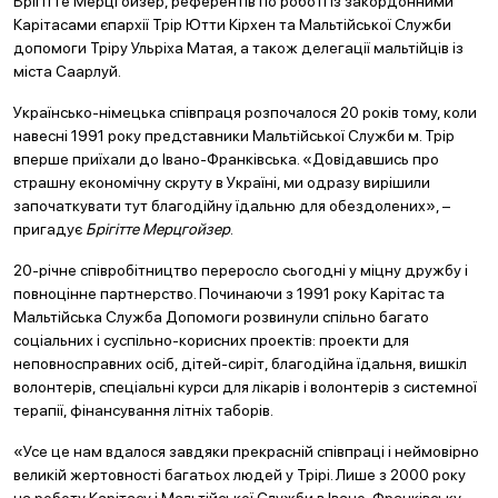
Брігітте Мерцгойзер, референтів по роботі із закордонними
Карітасами єпархії Трір Ютти Кірхен та Мальтійської Служби
допомоги Тріру Ульріха Матая, а також делегації мальтійців із
міста Саарлуй.
Українсько-німецька співпраця розпочалося 20 років тому, коли
навесні 1991 року представники Мальтійської Служби м. Трір
вперше приїхали до Івано-Франківська. «Довідавшись про
страшну економічну скруту в Україні, ми одразу вирішили
започаткувати тут благодійну їдальню для обездолених», –
пригадує
Брігітте Мерцгойзер
.
20-річне співробітництво переросло сьогодні у міцну дружбу і
повноцінне партнерство. Починаючи з 1991 року Карітас та
Мальтійська Служба Допомоги розвинули спільно багато
соціальних і суспільно-корисних проектів: проекти для
неповносправних осіб, дітей-сиріт, благодійна їдальня, вишкіл
волонтерів, спеціальні курси для лікарів і волонтерів з системної
терапії, фінансування літніх таборів.
«Усе це нам вдалося завдяки прекрасній співпраці і неймовірно
великій жертовності багатьох людей у Трірі. Лише з 2000 року