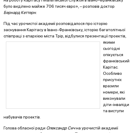
на роботу Карітасу і Мальтійської Служби в Івано-Франківську
було виділено майже 706 тисяч євро», – розповів доктор
Бернард Кеттерн
.
Під час урочистої академії розповідалося про історію
заснування Карітасу в Івано-Франківську, історію багатолітньої
співпраці з єпархією міста Трір, відбулися презентації проектів,
яки
ми
сьогодні
опікується
франківський
Карітас.
Особливо
присутніх
вразили
номери, які
виконували
діти-інваліди
та виступи
набувачів проектів.
Голова обласної ради
Олександр Сич
на урочистій академії