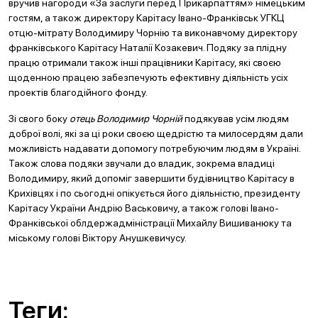
вручив нагороди «За заслуги перед Прикарпаттям» німецьким
гостям, а також директору Карітасу Івано-Франківськ УГКЦ
отцю-мітрату Володимиру Чорнію та виконавчому директору
франківського Карітасу Наталії Козакевич. Подяку за плідну
працю отримали також інші працівники Карітасу, які своєю
щоденною працею забезпечують ефективну діяльність усіх
проектів благодійного фонду.
Зі свого боку
отець Володимир Чорній
подякував усім людям
доброї волі, які за ці роки своєю щедрістю та милосердям дали
можливість надавати допомогу потребуючим людям в Україні.
Також слова подяки звучали до владик, зокрема владиці
Володимиру, який допоміг завершити будівництво Карітасу в
Крихівцях і по сьогодні опікується його діяльністю, президенту
Карітасу України Андрію Васьковичу, а також голові Івано-
Франківської облдержадміністрації Михайлу Вишиванюку та
міському голові Віктору Анушкевичусу.
Теги: