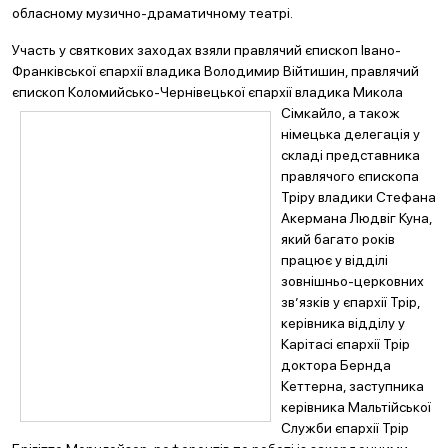
обласному музично-драматичному театрі.
Участь у святкових заходах взяли правлячий єпископ Івано-
Франківської єпархії владика Володимир Війтишин, правлячий
єпископ Коломийсько-Ч
ернівецької єпархії владика Микола
Сімкайло, а також
німецька делегація у
складі представника
правлячого єпископа
Тріру владики Стефана
Акермана Людвіг Куна,
який багато років
працює у відділі
зовнішньо-церковних
зв’язків у єпархії Трір,
керівника відділу у
Карітасі єпархії Трір
доктора Бернда
Кеттерна, заступника
керівника Мальтійської
Служби єпархії Трір