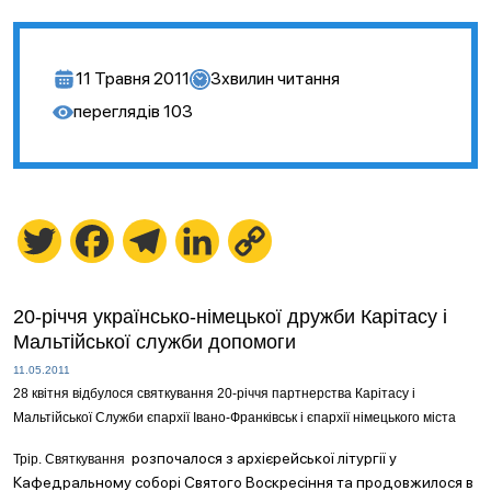
11 Травня 2011
3
хвилин читання
переглядів
103
Twitter
Facebook
Telegram
LinkedIn
Copy
Link
20-річчя українсько-німецької дружби Карітасу і
Мальтійської служби допомоги
11.05.2011
28 квітня відбулося святкування 20-річчя партнерства Карітасу і
Мальтійської Служби єпархії Івано-Франківськ і єпархії німецького міста
розпочалося з архієрейської літургії у
Трір. Святкування
Кафедральному соборі Святого Воскресіння та продовжилося в