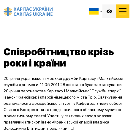
Співробітництво крізь
роки і країни
20-річчя українсько-німецької дружби Карітасу і Мальтійської
служби допомоги 11.05.2011 28 квітня відбулося святкування
20-річчя партнерства Карітасу і Мальтійської Служби єпархії
Івано-Франківськ і єпархії німецького міста Трір. Святкування
розпочалося з архієрейської літургії у Кафедральному соборі
Святого Воскресіння та продовжилося в обласному музично-
драматичному театрі. Участь у святкових заходах взяли
правлячий єпископ Івано-Франківської єпархії владика
Володимир Війтишин, правлячий […]