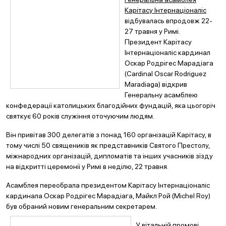
Карітасу Інтернаціоналіс
відбувалась впродовж 22-
27 травня у Римі.
Президент Карітасу
Інтернаціоналіс кардинал
Оскар Родрігес Марадіага
(Cardinal Oscar Rodriguez
Maradiaga) відкрив
Генеральну асамблею
конфедерації католицьких благодійних фундацій, яка цьогоріч
святкує 60 років служіння оточуючим людям.
Він привітав 300 делегатів з понад 160 організацій Карітасу, в
тому числі 50 священиків як представників Святого Престолу,
міжнародних організацій, дипломатів та інших учасників зїзду
на відкритті церемонії у Римі в неділю, 22 травня.
Асамблея переобрала президентом Карітасу Інтернаціоналіс
кардинала Оскар Родрігес Марадіага, Майкл Рой (Michel Roy)
був обраний новим генеральним секретарем.
У вітальній промові