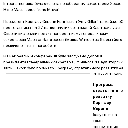
Інтернаціоналіс, була очолена новобораним секретарем Хорхе
Нуно Маєр (Jorge Nuno Mayer).
Президент Карітасу Європи Ерні Гіллен (Erny Gillen) та майже 50
представників від 37 національних організацій Карітасу з усієї
Європи висловили подяку попередньому генеральному
секретареві Маріусу Вандерсові (Marius Wander) за 8 років його
посвяченої і успішної роботи.
На Регіональній конференції було заслухано доповіді
президента і генеральних секретарів, фінансові та аудиторські
звіти. Також було прийнято Програму стратегічного розвитку на
2007-2011 роки.
Програма
стратегічного
розвитку
Карітасу
Європи
базується на
трьох
пріоритетних