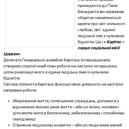
президента до Папи
Бенедикта він зауважив:
«Карітас насмілюється
мріяти про світ спільності
і любові, світ єдиної
людської сімї з нульовою
бідністю. Це і є
Карітас –
серце соціальної місії
Церкви
».
Делегати Генеральної асамблеї Карітасу Інтернаціоналіс
створили стратегічний план роботи на наступні чотири роки,
ціллю реалізації якого є єдина людська сімя із нульовою
бідністю.
Світова спільнота Карітасу фокусує свою діяльність на наступні
напрямки роботи:
Збереження життя, полегшення страждань, допомога у
відновленні якісних умов життя – аби усі жінки, чоловіки і
діти могли жити в безпечному, забезпеченому і спокійному
середовищі.
Сприяння людському розвитку – аби усі люди мали рівний