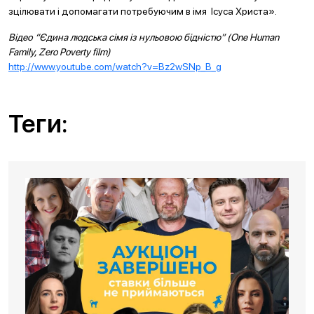
зцілювати і допомагати потребуючим в імя Ісуса Христа».
Відео “Єдина людська сімя із нульовою бідністю” (One Human
Family, Zero Poverty film)
http://www.youtube.com/watch?v=Bz2wSNp_B_g
Теги: