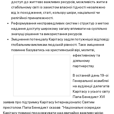
доступ до життєво важливих ресурсів, можливість жити в
стабільному світі із захистом власної гідності незалежно
від їх походження, статі, кольору шкіри, націальної чи
релігійної приналежності.
Реформування несправедливих систем і структур з метою
надання доступу широкому загалу впливати на суспільно
значущі рішення та використання ресурсів.
Зміцнення потенціалу Карітасу задля потужнішої відповіді
глобальним викликам людській рівності. Таке зміцнення
повинне базуватись на християнській вірі, молитві,
ефективному та
діяльному
партнерству.
В останній день 19-ої
Генеральної асамблеї
на аудієнції делегатів
Карітасу з усього світу
Папа Бенедикт XVI
заявив про підтримку Карітасу Інтернаціоналіс Святим
престолом. Папа Бенедикт сказав: “Національні осередки
Карітасу повинні продовжувати надзвичайно важливу місію