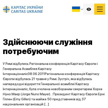
Здійснюючи служіння
потребуючим
У Римі відбулись Регіональна конференція Карітасу Європи і
Генеральна Асамблея Карітасу
Інтернаціоналіс08.06.2011Регіональна конференція Карітасу
Європи відбулась 21 травня у Римі. Зустріч, яка відбулась
напередодні відкриття Генеральної асамблеї Карітасу
Інтернаціоналіс, була очолена новобораним секретарем Хорхе
Нуно Маєр (Jorge Nuno Mayer). Президент Карітасу Європи Ерні
Гіллен (Erny Gillen) та майже 50 представників від 37
національних організацій […]