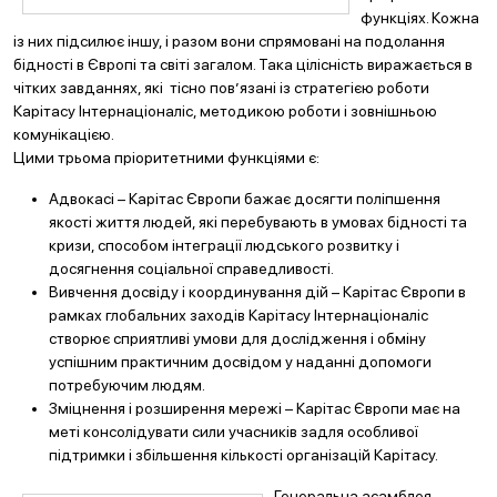
функціях. Кожна
із них підсилює іншу, і разом вони спрямовані на подолання
бідності в Європі та світі загалом. Така цілісність виражається в
чітких завданнях, які тісно пов’язані із стратегією роботи
Карітасу Інтернаціоналіс, методикою роботи і зовнішньою
комунікацією.
Цими трьома пріоритетними функціями є:
Адвокасі – Карітас Європи бажає досягти поліпшення
якості життя людей, які перебувають в умовах бідності та
кризи, способом інтеграції людського розвитку і
досягнення соціальної справедливості.
Вивчення досвіду і координування дій – Карітас Європи в
рамках глобальних заходів Карітасу Інтернаціоналіс
створює сприятливі умови для дослідження і обміну
успішним практичним досвідом у наданні допомоги
потребуючим людям.
Зміцнення і розширення мережі – Карітас Європи має на
меті консолідувати сили учасників задля особливої
підтримки і збільшення кількості організацій Карітасу.
Генеральна асамблея