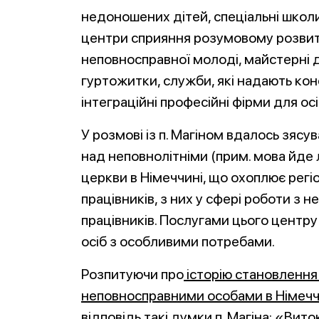
недоношених дітей, спеціальні школ
центри сприяння розумовому розвит
неповносправної молоді, майстерні 
гуртожитки, служби, які надають конс
інтеграційні професійні фірми для о
У розмові із п. Магіном вдалось зяс
над неповнолітніми (прим. мова йде
церкви в Німеччині, що охоплює регіо
працівників, з них у сфері роботи з
працівників. Послугами цього центр
осіб з особливими потребами.
Розпитуючи про
історію становлення 
неповносправними особами в Німечч
відповідь такі думки п. Магіна: «Ви