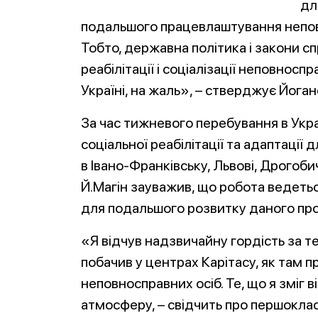
дл
подальшого працевлаштування неповн
Тобто, державна політика і закони с
реабілітації і соціалізації неповносп
Україні, на жаль», – стверджує Йоган
За час тижневого перебування в Укра
соціальної реабілітації та адаптації
в Івано-Франківську, Львові, Дрогобич
Й.Магін зауважив, що робота ведетьс
для подальшого розвитку даного про
«Я відчув надзвичайну гордість за те
побачив у центрах Карітасу, як там 
неповносправних осіб. Те, що я зміг
атмосферу, – свідчить про першоклас