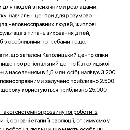
и для людей з психічними розладами,
ку, навчальні центри для розумово
для неповносправних людей, житлові
ультації з питань виховання дітей,
сіб з особливими потребами тощо.
увати, що загалом Католицький центр опіки
 лише про регіональний центр Католицької
н з населенням в 1,5 млн. осіб) налічує 3.200
 неповносправними залучено приблизно 2.500
у щороку користуються приблизно 25.000
такої системної розвинутої роботи із
ині
, основні етапи її еволюції, отримуємо у
токи роботи з людьми, що мають особливі