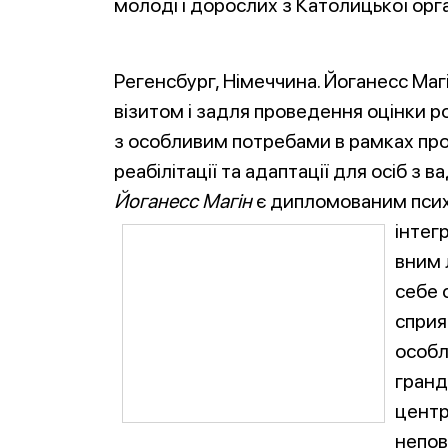
молоді і дорослих з Католицької орга
Регенсбург, Німеччина. Йоганесс Магі
візитом і задля проведення оцінки р
з особливим потребами в рамках пр
реабілітації та адаптації для осіб з
Йоганесс Магін
є дипломованим психо
інтег
вним 
себе 
сприя
особл
гранд
центр
непов