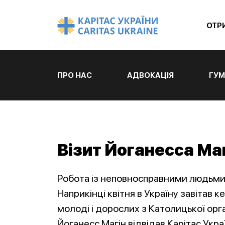
ОТР
ПРО НАС
АДВОКАЦІЯ
ГУМ
Візит Йоганесса Маг
Робота із неповносправними людьми. 
Наприкінці квітня в Україну завітав к
молоді і дорослих з Католицької орга
Йоганесс Магін відвідав Карітас Укра