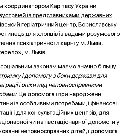
им координатором Карітасу України
зустрічей із представниками державних
ківський геріатричний центр, Бориславську
ротинець для хлопців із вадами розумового
ення психіатричної лікарні у м. Львів,
рело», м. Львів.
 соціальним законам маємо значно більшу
дтримку і допомогу з боки держави
для
теграції і опіки над неповносправними
обами
. Це допомога і при народженні
тини із особливими потребами, і фінансові
тації і для консультаційних центрів, для
аціонарної чи напівстаціонарної допомоги у
хованні неповносправних дітей, і допомога