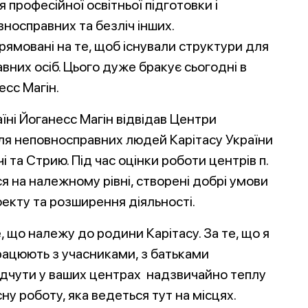
я професійної освітньої підготовки і
осправних та безліч інших.
прямовані на те, щоб існували структури для
равних осіб. Цього дуже бракує сьогодні в
есс Магін.
їні Йоганесс Магін відвідав Центри
 для неповносправних людей Карітасу України
і та Стрию. Під час оцінки роботи центрів п.
я на належному рівні, створені добрі умови
екту та розширення діяльності.
, що належу до родини Карітасу. За те, що я
працюють з учасниками, з батьками
 відчути у ваших центрах надзвичайно теплу
ну роботу, яка ведеться тут на місцях.