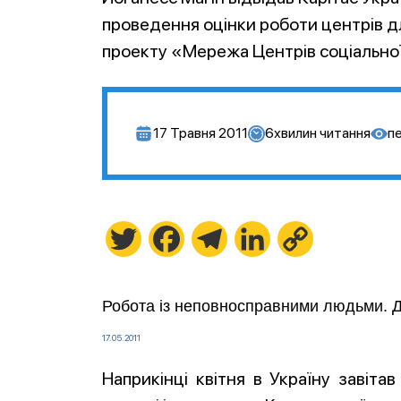
проведення оцінки роботи центрів д
проекту «Мережа Центрів соціальної р
17 Травня 2011
6
хвилин читання
п
Twitter
Facebook
Telegram
LinkedIn
Copy
Link
Робота із неповносправними людьми. До
17.05.2011
Наприкінці квітня в Україну завіта