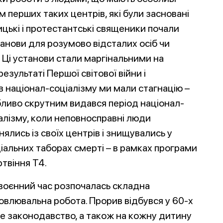
м перших таких центрів, які були засновані
лицькі і протестантські священики почали
анови для розумово відсталих осіб чи
Ці установи стали маргінальними на
результаті Першої світової війни і
в націонал-соці
алізму ми мали стагнацію –
ливо скрутним видався період націонал-
алізму, коли неповносправні люди
нялись із своїх центрів і знищувались у
іальних таборах смерті – в рамках програми
твіння Т4.
воєнний час розпочалась складна
овлювальна робота. Прорив відбувся у 60-х
не законодавство, а також на кожну дитину