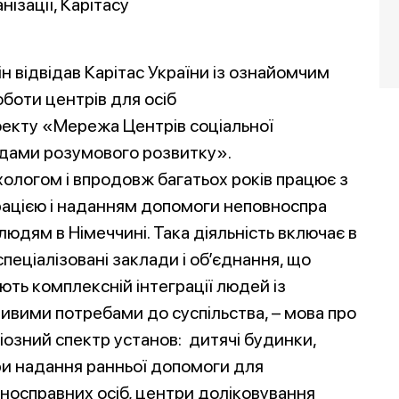
нізації, Карітасу
н відвідав Карітас України із ознайомчим
оботи центрів для осіб
оекту «Мережа Центрів соціальної
 вадами розумового розвитку».
логом і впродовж багатьох років працює з
рацією і наданням допомоги неповноспра
людям в Німеччині. Така діяльність включає в
спеціалізовані заклади і об’єднання, що
ють комплексній інтеграції людей із
ивими потребами до суспільства, – мова про
іозний спектр установ: дитячі будинки,
и надання ранньої допомоги для
носправних осіб, центри доліковування