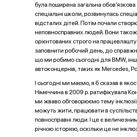
була поширена загальна обов’язкова 
спеціальні школи, розвинулась спеці
відсталих дітей. Потім почали створ
неповносправних людей. Вони також 
орієнтованих строго на працевлаштув
заповнити робочий день, до справжн
що ми робимо сьогодні для BMW, інш
автоконцернів, таких як Mercedes, Po
І сьогодні ми маємо, я б сказав в яко
Німеччина в 2009 р. ратифікувала Ко
ми жваво обговорюємо тему інклюзії
можуть жити, працювати в суспільств
повносправні люди. І це є величезним
річною історією, оскільки це не інклю