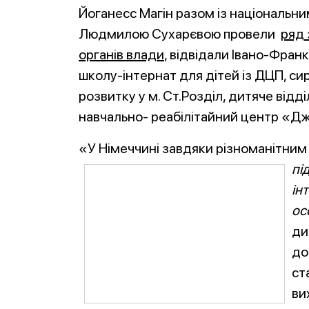
Йоганесс Магін разом із національн
Людмилою Сухарєвою провели
ряд 
органів влади
, відвідали Івано-Фран
школу-інтернат для дітей із ДЦП, си
розвитку у м. Ст.Розділ, дитяче відділ
навчально- реабілітайний центр «Дже
«У Німеччині завдяки різноманітним
пі
ін
ос
ди
до
ст
ви