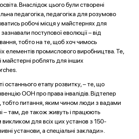
освіта. Внаслідок цього були створені
альна педагогіка, педагогіка для розумово
юватись робочі місця у майстернях для
зазнавали поступової еволюції – від
ання, тобто на те, щоб хоч чимось
іх елементів промислового виробництва. Те,
і майстерні роблять для інших
rches.
сті останнього етапу розвитку, – те, що
нвенцію ООН про права інвалідів. Відтепер
, тобто питання, яким чином люди з вадами
і – там, де також живуть і працюють
 викликом для всіх цих установ з 150-
зивні установи, а спеціальні заклади».