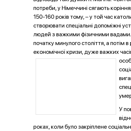
потреби, у Німеччині сягають коріння
150-160 років тому, – у той час като
створювати спеціальні допоміжні уст
людей з важкими фізичними вадами. 
початку минулого століття, а потім в 
економічної кризи, дуже важких часі
особ
соці
вига
спец
умер
У по
відн
роках, коли було закріплене соціаль