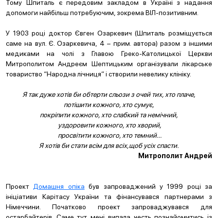
Тому Шпиталь є передовим закладом в Україні з надання
допомоги найбільш потребуючим, зокрема ВІЛ-позитивним.
У 1903 році доктор Євген Озаркевич (Шпиталь розміщується
саме на вул. Є. Озаркевича, 4 – прим. автора) разом з іншими
медиками на чолі з Главою Греко-Католицької Церкви
Митрополитом Андреєм Шептицьким організували лікарське
товариство “Народна лічниця” і створили невелику клініку.
Я так дуже хотів би обтерти сльози з очей тих, хто плаче,
потішити кожного, хто сумує,
покріпити кожного, хто слабкий та немічний,
уздоровити кожного, хто хворий,
просвітити кожного, хто темний…
Я хотів би стати всім для всіх,щоб усіх спасти.
Митрополит Андрей
Проект
Домашня опіка
був запроваджений у 1999 році за
ініціативи Карітасу України та фінансувався партнерами з
Німеччини. Початково проект запроваджувався для
остарбайтерів. Саме тут мені випала честь познайомитись із