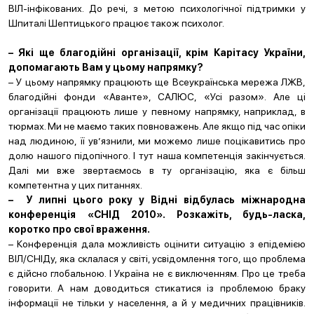
ВІЛ-інфікованих. До речі, з метою психологічної підтримки у
Шпиталі Шептицького працює також психолог.
– Які ще благодійні організації, крім Карітасу України,
допомагають Вам у цьому напрямку?
– У цьому напрямку працюють ще Всеукраїнська мережа ЛЖВ,
благодійні фонди «Аванте», САЛЮС, «Усі разом». Але ці
організації працюють лише у певному напрямку, наприклад, в
тюрмах. Ми не маємо таких повноважень. Але якщо під час опіки
над людиною, її ув’язнили, ми можемо лише поцікавитись про
долю нашого підопічного. І тут наша компетенція закінчується.
Далі ми вже звертаємось в ту організацію, яка є більш
компетентна у цих питаннях.
– У липні цього року у Відні відбулась міжнародна
конференція «СНІД 2010». Розкажіть, будь-ласка,
коротко про свої враження.
– Конференція дала можливість оцінити ситуацію з епідемією
ВІЛ/СНІДу, яка склалася у світі, усвідомлення того, що проблема
є дійсно глобальною. І Україна не є виключенням. Про це треба
говорити. А нам доводиться стикатися із проблемою браку
інформації не тільки у населення, а й у медичних працівників.