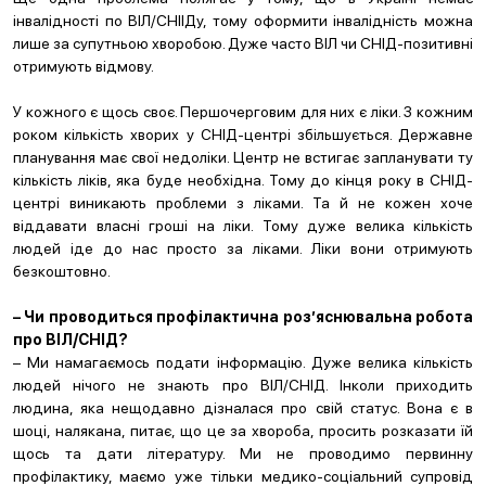
інвалідності по ВІЛ/СНІІДу, тому оформити інвалідність можна
лише за супутньою хворобою. Дуже часто ВІЛ чи СНІД-позитивні
отримують відмову.
У кожного є щось своє. Першочерговим для них є ліки. З кожним
роком кількість хворих у СНІД-центрі збільшується. Державне
планування має свої недоліки. Центр не встигає запланувати ту
кількість ліків, яка буде необхідна. Тому до кінця року в СНІД-
центрі виникають проблеми з ліками. Та й не кожен хоче
віддавати власні гроші на ліки. Тому дуже велика кількість
людей іде до нас просто за ліками. Ліки вони отримують
безкоштовно.
– Чи проводиться профілактична роз’яснювальна робота
про ВІЛ/СНІД?
– Ми намагаємось подати інформацію. Дуже велика кількість
людей нічого не знають про ВІЛ/СНІД. Інколи приходить
людина, яка нещодавно дізналася про свій статус. Вона є в
шоці, налякана, питає, що це за хвороба, просить розказати їй
щось та дати літературу. Ми не проводимо первинну
профілактику, маємо уже тільки медико-соціальний супровід