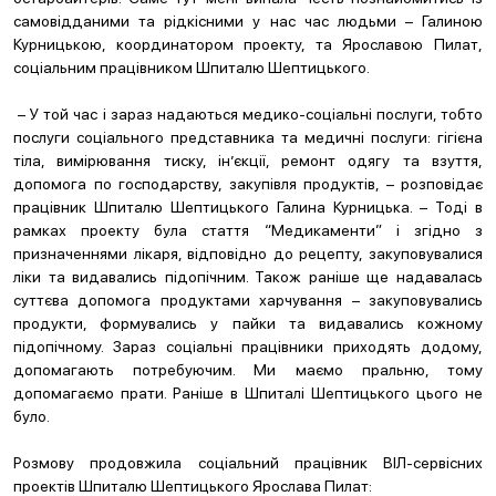
самовідданими та рідкісними у нас час людьми – Галиною
Курницькою, координатором проекту, та Ярославою Пилат,
соціальним працівником Шпиталю Шептицького.
– У той час і зараз надаються медико-соціальні послуги, тобто
послуги соціального представника та медичні послуги: гігієна
тіла, вимірювання тиску, ін’єкції, ремонт одягу та взуття,
допомога по господарству, закупівля продуктів, – розповідає
працівник Шпиталю Шептицького Галина Курницька. – Тоді в
рамках проекту була стаття “Медикаменти” і згідно з
призначеннями лікаря, відповідно до рецепту, закуповувалися
ліки та видавались підопічним. Також раніше ще надавалась
суттєва допомога продуктами харчування – закуповувались
продукти, формувались у пайки та видавались кожному
підопічному. Зараз соціальні працівники приходять додому,
допомагають потребуючим. Ми маємо пральню, тому
допомагаємо прати. Раніше в Шпиталі Шептицького цього не
було.
Розмову продовжила соціальний працівник ВІЛ-сервісних
проектів Шпиталю Шептицького Ярослава Пилат: