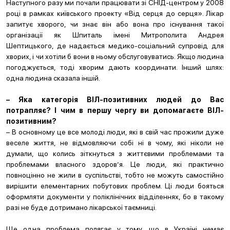
Наступного разу ми почали працювати зі СНІД-центром у 2008
році в рамках київського проекту «Від серця до серця». Лікар
запитує хворого, чи знає він або вона про існування такої
організації як Шпиталь імені Митрополита Андрея
Шептицького, де надається медико-соціальний супровід для
хворих, і чи хотіли б вони в ньому обслуговуватись. Якщо людина
погоджується, тоді хворим дають координати. Інший шлях:
одна людина сказала іншій.
– Яка категорія ВІЛ-позитивних людей до Вас
потрапляє? І чим в першу чергу ви допомагаєте ВІЛ-
позитивним?
– В основному це все молоді люди, які в свій час прожили дуже
веселе життя, не відмовляючи собі ні в чому, які ніколи не
думали, що колись зіткнуться з життєвими проблемами та
проблемами власного здоров’я. Це люди, які практично
повноцінно не жили в суспільстві, тобто не можуть самостійно
вирішити елементарних побутових проблем. Ці люди бояться
оформляти документи у поліклінічних відділеннях, бо в такому
разі не буде дотримано лікарської таємниці.
Ще одна проблема полягає у тому, що в Україні немає