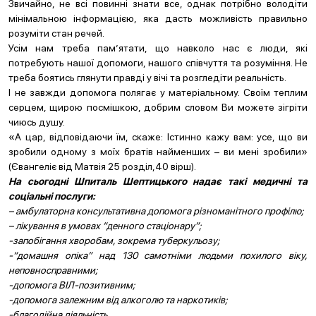
Звичайно, не всі повинні знати все, однак потрібно володіти
мінімальною інформацією, яка дасть можливість правильно
розуміти стан речей.
Усім нам треба пам’ятати, що навколо нас є люди, які
потребують нашої допомоги, нашого співчуття та розуміння. Не
треба боятись глянути правді у вічі та розгледіти реальність.
І не завжди допомога полягає у матеріальному. Своїм теплим
серцем, щирою посмішкою, добрим словом Ви можете зігріти
чиюсь душу.
«А цар, відповідаючи їм, скаже: Істинно кажу вам: усе, що ви
зробили одному з моїх братів найменших – ви мені зробили»
(Євангеліє від Матвія 25 розділ,40 вірш).
На сьогодні Шпиталь Шептицького надає такі медичні та
соціальні послуги:
– амбулаторна консультативна допомога різноманітного профілю;
– лікування в умовах “денного стаціонару”;
-запобігання хворобам, зокрема туберкульозу;
-“домашня опіка” над 130 самотніми людьми похилого віку,
неповносправними;
-допомога ВІЛ-позитивним;
-допомога залежним від алкоголю та наркотиків;
-благодійна діяльність.