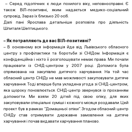
– Серед підопічних є люди похилого віку, неповносправні. Є
також ВІЛ-позитивні, яким надається медико-соціальний
супровід. Зараз їх близько 20 осіб.
Далі пані Ярослава детальніше розповіла про діяльність
Шпиталя Шептицького.
– Як потрапляють до вас ВІЛ–позитивні?
– В основному вся інформація йде від Львівського обласного
центру з профілактики та боротьби зі СНІДом. Інформація є
конфіденційна і ніхто її розголошувати немає права. Ми почали
працювати із СНІД-центром у 2007 році. Допомога була
спрямована на закупівлю дитячого харчування. На той час
обласний центр СНІДу не мав можливості закуповувати дитяче
харчування. Тоді вперше була укладена угода зі СНІД-центром,
яка щороку поновлюється. СНІД-центр звернувся із проханням
допомогти. Ми взяли 20 дітей під свою опіку, для яких
закуповували спеціальні суміші і кожного місяця роздавали. Цей
проект був в рамках “Домашньої опіки”. Згодом обласний центр
СНІДу став отримувати державне замовлення на дитяче
харчування і почав видавати харчування планово.