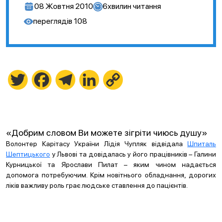
08 Жовтня 2010
6
хвилин читання
переглядів
108
Twitter
Facebook
Telegram
LinkedIn
Copy
Link
«Добрим словом Ви можете зігріти чиюсь душу»
Волонтер Карітасу України Лідія Чупляк відвідала
Шпиталь
Шептицького
у Львові та довідалась у його працівників – Галини
Курницької та Ярослави Пилат – яким чином надається
допомога потребуючим. Крім новітнього обладнання, дорогих
ліків важливу роль грає людське ставлення до пацієнтів.