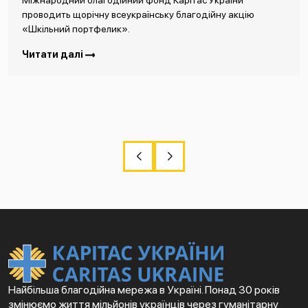
Міжнародний благодійний фонд Карітас України
проводить щорічну всеукраїнську благодійну акцію
«Шкільний портфелик».
Читати далі
Найбільша благодійна мережа в Україні. Понад 30 років
змінюємо життя мільйонів українців через гуманітарну