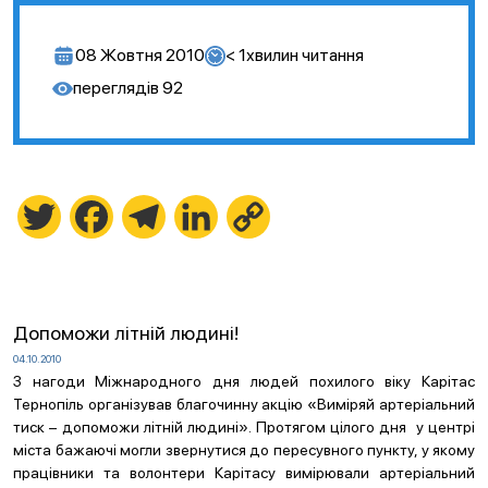
08 Жовтня 2010
< 1
хвилин читання
переглядів
92
Twitter
Facebook
Telegram
LinkedIn
Copy
Link
Допоможи літній людині!
04.10.2010
З нагоди Міжнародного дня людей похилого віку Карітас
Тернопіль організував благочинну акцію «Виміряй артеріальний
тиск – допоможи літній людині». Протягом цілого дня у центрі
міста бажаючі могли звернутися до пересувного пункту, у якому
працівники та волонтери Карітасу вимірювали артеріальний