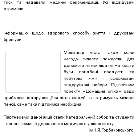
тиск та надавали медичні рекомендації. Усі відвідувачі
отримали
інформацію щодо здорового способу життя і друковані
брошури.
Мешканці міста також мали
нагоду скласти пожертви для
допомоги літнім людям. На кошти
були придбані продукти та
побутова хімія і сформовані
подарункові набори. Підопічним
проекту «Домашня опіка» радо
приймали подарунки. Для літніх людей, які отримують мізерні
пенсії, саме така підтримка необхідна.
Партнерами даної акції стали Катедральний собор та студенти
Тернопільського державного медичного університету
ім. І. Я. Горбачовського.