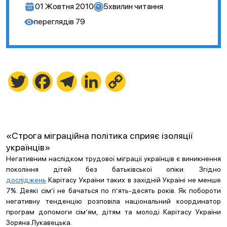
01 Жовтня 2010
5
хвилин читання
переглядів
79
Twitter
Facebook
Telegram
LinkedIn
Copy
Link
«Строга міграційна політика сприяє ізоляції
українців»
Негативним наслідком трудової міграції українців є виникнення
покоління дітей без батьківської опіки. Згідно
досліджень
Карітасу України таких в західній Україні не менше
7%. Деякі сім’ї не бачаться по п’ять-десять років. Як побороти
негативну тенденцію розповіла національний координатор
програм допомоги сім’ям, дітям та молоді Карітасу України
Зоряна Лукавецька.