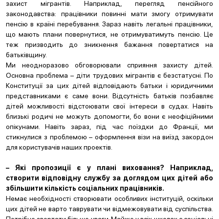
захист мігрантів. Наприклад, перегляд пенсійного
законодавства: працівники повинні мати змогу отримувати
пенсію в країні перебування. Зараз навіть легальні працівники,
що мають плани повернутися, не отримуватимуть пенсію. Це
теж призводить до зникнення бажання повертатися на
батьківщину.
Ми неодноразово обговорювали сприяння захисту дітей.
Основна проблема – діти трудових мігрантів є безстатусні. По
Конституції за цих дітей відповідають батьки і юридичними
представниками є саме вони. Відсутність батьків позбавляє
дітей можливості відстоювати свої інтереси в судах. Навіть
близькі родичі не можуть допомогти, бо вони є неофіційними
опікунами. Навіть зараз, під час поїздки до Франції, ми
стикнулися з проблемою – оформлення візи на виїзд закордон
для користувачів наших проектів.
– Які пропозиції є у плані виховання? Наприклад,
створити відповідну службу за доглядом цих дітей або
збільшити кількість соціальних працівників.
Немає необхідності створювати особливих інституцій, оскільки
цих дітей не варто таврувати чи відмежовувати від суспільства.