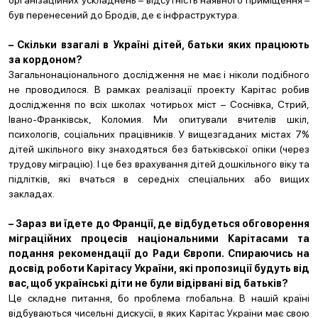
організаційних ускладнень – відсутність наявного приміщення –
був перенесений до Бродів, де є інфраструктура.
– Скільки взагалі в Україні дітей, батьки яких працюють
за кордоном?
Загальнонаціонального дослідження не має і ніколи подібного
не проводилося. В рамках реалізації проекту Карітас робив
дослідження по всіх школах чотирьох міст – Соснівка, Стрий,
Івано-Франківськ, Коломия. Ми опитували вчителів шкіл,
психологів, соціальних працівників. У вищезгаданих містах 7%
дітей шкільного віку знаходяться без батьківської опіки (через
трудову міграцію). І це без врахування дітей дошкільного віку та
підлітків, які вчаться в середніх спеціальних або вищих
закладах.
– Зараз ви їдете до Франції, де відбудеться обговорення
міграційних процесів національними Карітасами та
подання рекомендації до Ради Європи. Спираючись на
досвід роботи Карітасу України, які пропозиції будуть від
вас, щоб українські діти не були відірвані від батьків?
Це складне питання, бо проблема глобальна. В нашій країні
відбуваються чисельні дискусії, в яких Карітас України має свою