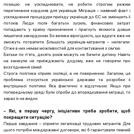
позицію: не ускладнювати, не робити строгим режим
перетинання кордонів для українців. Міграція – наявний факт і
ускладнення процедури приїзду українців до ЄС не зменшить її
потоків. Люди після багатьох зусиль, фінансових затрат
попадають у країну призначення і прагнуть якомога довше
лишитися закордоном. Бо велика вірогідність, що вдруге вже не
зможуть потрапити. Більшість українців-мігрантів – нелегали.
Отже в них немає можливостей для контактування з сім’єю.
Батьки по п’ять, десять років можуть не бачити дитину. Навіть
на канікули не приїжджають додому, вже не говорячи про
возз’єднання сімей.
Строга політика сприяє ізоляції, а не поверненню. Загалом, ця
проблема стосується української держави та розробки її
внутрішньої політики. Яка фактично є відсутньою. Якщо при
попередньому уряді були спроби до впорядкування міграції, то
зараз їх не видно.
– Які, в першу чергу, ініціативи треба зробити, щоб
покращити ситуацію?
Перше завдання – сприяти легалізації трудових мігрантів. Для
цього потрібні міждержавні договори, які б гарантували певний