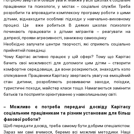
Потрібно звертати більше уваги. Майже у всіх школах є соціальні
працівники та психологи, у містах – соціальні служби. Треба
розробити та впровадити комплексну програму роботи з цими
дітьми, віднаходити особливі підходи у навчально-виховному
процесі. Це вже робиться. В деяких школах психологи
починають працювати з дітьми мігрантів – реагувати на
депресії, прояви агресивності, занижену самооцінку.
Необхідно залучати центри творчості, які сприяють соціально
прийнятній поведінці.
Чому Карітас активно працює у цій сфері? Тому що Карітас
бачить свої можливості для допомоги цим дітям – створити
комфортне середовище, де вони розкриються, знаходять коло
спілкування. Працівники Карітасу звертають увагу на емоційний
стан дитини, розробляють розвиваючи заходи, поїздки,
туристичні походи, майстер класи тощо. Намагаються замінити
батьків та посприяти орієнтуванню у навколишньому світі.
– Можливо є потреба передачі досвіду Карітасу
соціальним працівникам та різним установам для більш
фахової роботи?
Щоб передати досвід, треба самому бути добрим спеціалістом.
Зараз ми самі вчимося, беремо всі можливі методики. Наші