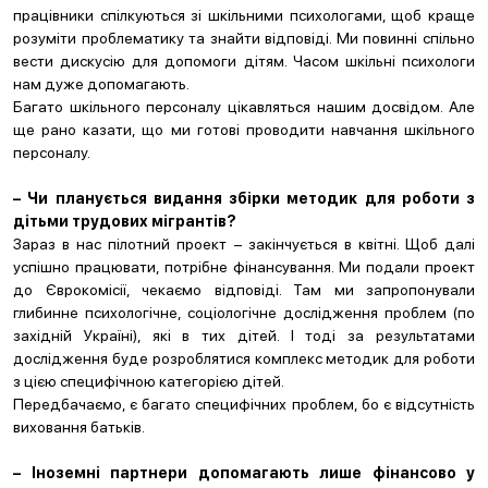
працівники спілкуються зі шкільними психологами, щоб краще
розуміти проблематику та знайти відповіді. Ми повинні спільно
вести дискусію для допомоги дітям. Часом шкільні психологи
нам дуже допомагають.
Багато шкільного персоналу цікавляться нашим досвідом. Але
ще рано казати, що ми готові проводити навчання шкільного
персоналу.
– Чи планується видання збірки методик для роботи з
дітьми трудових мігрантів?
Зараз в нас пілотний проект – закінчується в квітні. Щоб далі
успішно працювати, потрібне фінансування. Ми подали проект
до Єврокомісії, чекаємо відповіді. Там ми запропонували
глибинне психологічне, соціологічне дослідження проблем (по
західній Україні), які в тих дітей. І тоді за результатами
дослідження буде розроблятися комплекс методик для роботи
з цією специфічною категорією дітей.
Передбачаємо, є багато специфічних проблем, бо є відсутність
виховання батьків.
– Іноземні партнери допомагають лише фінансово у