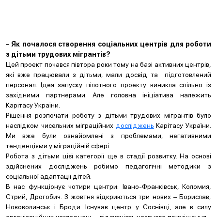
– Як почалося створення соціальних центрів для роботи
з дітьми трудових мігрантів?
Цей проект почався півтора роки тому на базі активних центрів,
які вже працювали з дітьми, мали досвід та підготовлений
персонал. Ідея запуску пілотного проекту виникла спільно із
західними партнерами. Але головна ініціатива належить
Карітасу України.
Рішення розпочати роботу з дітьми трудових мігрантів було
наслідком чисельних міграційних
досліджень
Карітасу України.
Ми вже були ознайомлені з проблемами, негативними
тенденціями у міграційній сфері.
Робота з дітьми цієї категорії ще в стадії розвитку. На основі
здійснених досліджень робимо педагогічні методики з
соціальної адаптації дітей.
В нас функціонує чотири центри: Івано-Франківськ, Коломия,
Стрий, Дрогобич. З жовтня відкриються три нових – Борислав,
Нововолинськ і Броди. Існував центр у Соснівці, але в силу