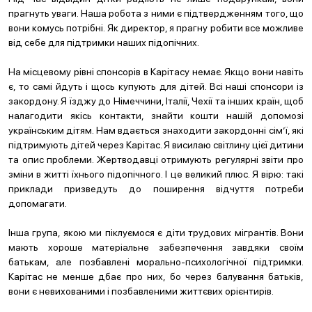
прагнуть уваги. Наша робота з ними є підтвердженням того, що
вони комусь потрібні. Як директор, я прагну робити все можливе
від себе для підтримки наших підопічних.
На місцевому рівні спонсорів в Карітасу немає. Якщо вони навіть
є, то самі йдуть і щось купують для дітей. Всі наші спонсори із
закордону. Я їзджу до Німеччини, Італії, Чехії та інших країн, щоб
налагодити якісь контакти, знайти кошти нашій допомозі
українським дітям. Нам вдається знаходити закордонні сім’ї, які
підтримують дітей через Карітас. Я висилаю світлину цієї дитини
та опис проблеми. Жертводавці отримують регулярні звіти про
зміни в житті їхнього підопічного. І це великий плюс. Я вірю: такі
приклади призведуть до поширення відчуття потреби
допомагати.
Інша група, якою ми піклуємося є діти трудових мігрантів. Вони
мають хороше матеріальне забезпечення завдяки своїм
батькам, але позбавлені морально-психологічної підтримки.
Карітас не менше дбає про них, бо через балування батьків,
вони є невихованими і позбавленими життєвих орієнтирів.