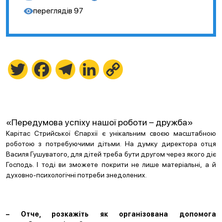
переглядів
97
Twitter
Facebook
Telegram
LinkedIn
Copy
Link
«Передумова успіху нашої роботи – дружба»
Карітас Стрийської Єпархії є унікальним своєю масштабною
роботою з потребуючими дітьми. На думку директора отця
Василя Гушуватого, для дітей треба бути другом через якого діє
Господь. І тоді ви зможете покрити не лише матеріальні, а й
духовно-психологічні потреби знедолених.
– Отче, розкажіть як організована допомога