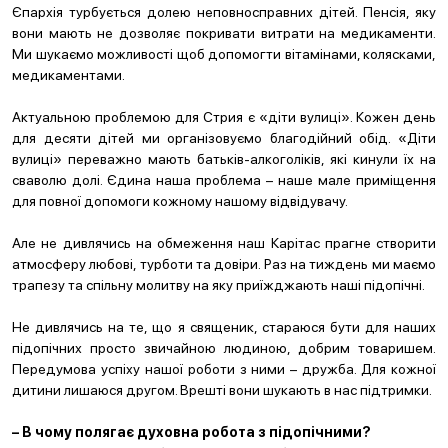
Єпархія турбується долею неповносправних дітей. Пенсія, яку
вони мають не дозволяє покривати витрати на медикаменти.
Ми шукаємо можливості щоб допомогти вітамінами, колясками,
медикаментами.
Актуальною проблемою для Стрия є «діти вулиці». Кожен день
для десяти дітей ми організовуємо благодійний обід. «Діти
вулиці» переважно мають батьків-алкоголіків, які кинули їх на
сваволю долі. Єдина наша проблема – наше мале приміщення
для повної допомоги кожному нашому відвідувачу.
Але не дивлячись на обмеження наш Карітас прагне створити
атмосферу любові, турботи та довіри. Раз на тиждень ми маємо
трапезу та спільну молитву на яку приїжджають наші підопічні.
Не дивлячись на те, що я священик, стараюся бути для наших
підопічних просто звичайною людиною, добрим товаришем.
Передумова успіху нашої роботи з ними – дружба. Для кожної
дитини лишаюся другом. Врешті вони шукають в нас підтримки.
– В чому полягає духовна робота з підопічними?