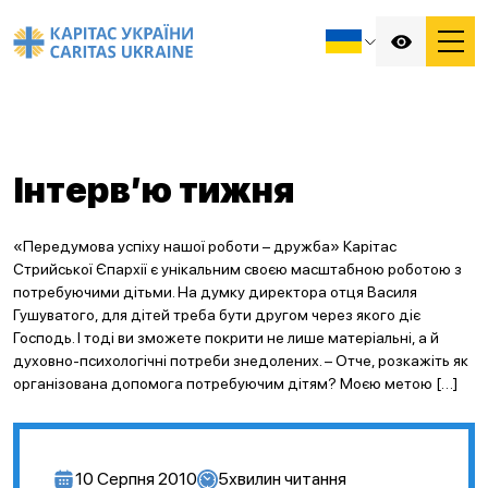
Інтерв’ю тижня
«Передумова успіху нашої роботи – дружба» Карітас
Стрийської Єпархії є унікальним своєю масштабною роботою з
потребуючими дітьми. На думку директора отця Василя
Гушуватого, для дітей треба бути другом через якого діє
Господь. І тоді ви зможете покрити не лише матеріальні, а й
духовно-психологічні потреби знедолених. – Отче, розкажіть як
організована допомога потребуючим дітям? Моєю метою […]
10 Серпня 2010
5
хвилин читання