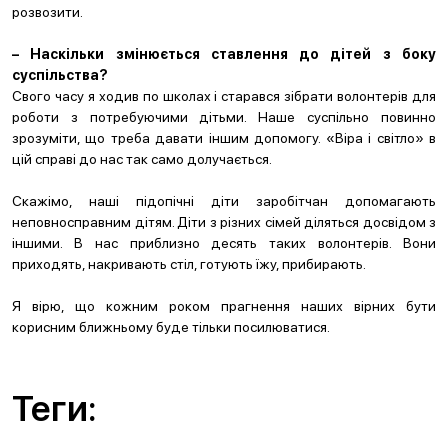
розвозити.
– Наскільки змінюється ставлення до дітей з боку
суспільства?
Свого часу я ходив по школах і старався зібрати волонтерів для
роботи з потребуючими дітьми. Наше суспільно повинно
зрозуміти, що треба давати іншим допомогу. «Віра і світло» в
цій справі до нас так само долучається.
Скажімо, наші підопічні діти заробітчан допомагають
неповносправним дітям. Діти з різних сімей діляться досвідом з
іншими. В нас приблизно десять таких волонтерів. Вони
приходять, накривають стіл, готують їжу, прибирають.
Я вірю, що кожним роком прагнення наших вірних бути
корисним ближньому буде тільки посилюватися.
Теги: