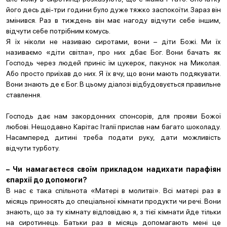
його десь дві-три години було дуже тяжко заспокоїти. Зараз він
змінився. Раз в тиждень він має нагоду відчути себе іншим,
відчути себе потрібним комусь.
Я їх ніколи не називаю сиротами, вони – діти Божі. Ми їх
називаємо «діти світла», про них дбає Бог. Вони бачать як
Господь через людей приніс їм цукерок, пакунок на Миколая.
Або просто приїхав до них. Я їх вчу, що вони мають подякувати.
Вони знають де є Бог. В цьому діалозі відбудовується правильне
ставлення.
Господь дає нам закордонних спонсорів, для прояви Божої
любові. Нещодавно Карітас Італії прислав нам багато шоколаду.
Насамперед дитині треба подати руку, дати можливість
відчути турботу.
– Чи намагаєтеся своїм прикладом надихати парафіян
єпархії до допомоги?
В нас є така спільнота «Матері в молитві». Всі матері раз в
місяць приносять до спеціальної кімнати продукти чи речі. Вони
знають, що за ту кімнату відповідаю я, з тієї кімнати йде тільки
на сиротинець. Батьки раз в місяць допомагають мені це