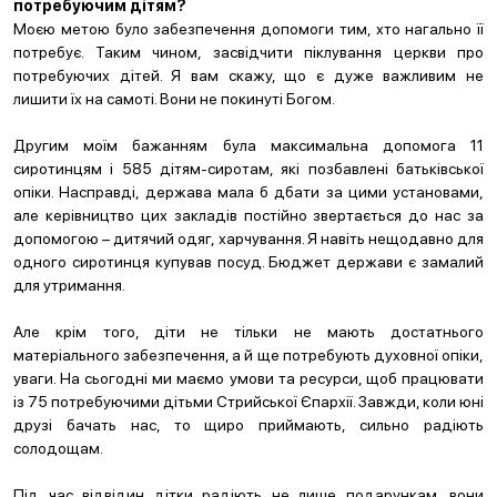
потребуючим дітям?
Моєю метою було забезпечення допомоги тим, хто нагально її
потребує. Таким чином, засвідчити піклування церкви про
потребуючих дітей. Я вам скажу, що є дуже важливим не
лишити їх на самоті. Вони не покинуті Богом.
Другим моїм бажанням була максимальна допомога 11
сиротинцям і 585 дітям-сиротам, які позбавлені батьківської
опіки. Насправді, держава мала б дбати за цими установами,
але керівництво цих закладів постійно звертається до нас за
допомогою – дитячий одяг, харчування. Я навіть нещодавно для
одного сиротинця купував посуд. Бюджет держави є замалий
для утримання.
Але крім того, діти не тільки не мають достатнього
матеріального забезпечення, а й ще потребують духовної опіки,
уваги. На сьогодні ми маємо умови та ресурси, щоб працювати
із 75 потребуючими дітьми Стрийської Єпархії. Завжди, коли юні
друзі бачать нас, то щиро приймають, сильно радіють
солодощам.
Під час відвідин дітки радіють не лише подарункам, вони