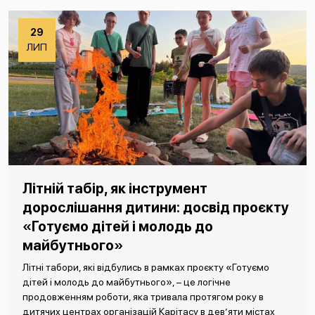
29
ЛИП
Літній табір, як інструмент
дорослішання дитини: досвід проєкту
«Готуємо дітей і молодь до
майбутнього»
Літні табори, які відбулись в рамках проєкту «Готуємо
дітей і молодь до майбутнього», – це логічне
продовженням роботи, яка тривала протягом року в
дитячих центрах організацій Карітасу в дев’яти містах