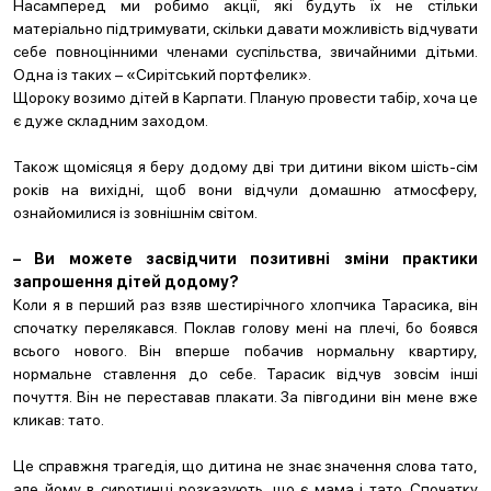
Насамперед ми робимо акції, які будуть їх не стільки
матеріально підтримувати, скільки давати можливість відчувати
себе повноцінними членами суспільства, звичайними дітьми.
Одна із таких – «Сирітський портфелик».
Щороку возимо дітей в Карпати. Планую провести табір, хоча це
є дуже складним заходом.
Також щомісяця я беру додому дві три дитини віком шість-сім
років на вихідні, щоб вони відчули домашню атмосферу,
ознайомилися із зовнішнім світом.
– Ви можете засвідчити позитивні зміни практики
запрошення дітей додому?
Коли я в перший раз взяв шестирічного хлопчика Тарасика, він
спочатку перелякався. Поклав голову мені на плечі, бо боявся
всього нового. Він вперше побачив нормальну квартиру,
нормальне ставлення до себе. Тарасик відчув зовсім інші
почуття. Він не переставав плакати. За півгодини він мене вже
кликав: тато.
Це справжня трагедія, що дитина не знає значення слова тато,
але йому в сиротинці розказують, що є мама і тато. Спочатку