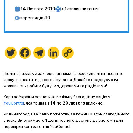
14 Лютого 2019
< 1
хвилин читання
переглядів
89
Twitter
Facebook
Telegram
LinkedIn
Copy
Link
Люди із важкими захворюваннями та особливо діти інколи не
можуть оплатити дороге лікування. Давайте подаруємо їм
можливість любити будучи здоровими та радісними!
Карітас України розпочинає спільну благодійну акцію з
YouControl
, яка триває з
14 по 20 лютого
включно.
Як винагорода за Вашу пожертву, за кожні 100 грн благодійного
внеску Ви отримаєте 1 день повного доступу до системи для
перевірки контрагентів YouControl.