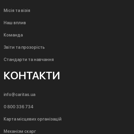
Місія та візія
Наш вплив
Команда
Звіти та прозорість
Стандарти та навчання
КОНТАКТИ
info@caritas.ua
0 800 336 734
Карта місцевих організацій
Механізм скарг