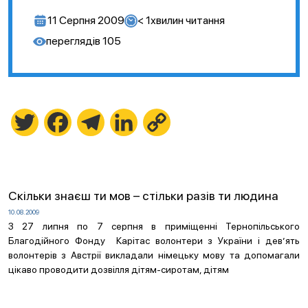
11 Серпня 2009
< 1
хвилин читання
переглядів
105
Twitter
Facebook
Telegram
LinkedIn
Copy
Link
Скільки знаєш ти мов – стільки разів ти людина
10.08.2009
З 27 липня по 7 серпня в приміщенні Тернопільського
Благодійного Фонду Карітас волонтери з України і дев’ять
волонтерів з Австрії викладали німецьку мову та допомагали
цікаво проводити дозвілля дітям-сиротам, дітям