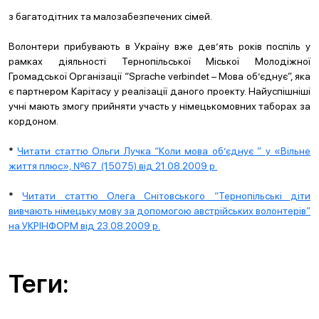
з багатодітних та малозабезпечених сімей.
Волонтери прибувають в Україну вже дев’ять років поспіль у
рамках діяльності Тернопільської Міської Молодіжної
Громадської Організації “Sprache verbindet – Мова об’єднує”, яка
є партнером Карітасу у реалізації даного проекту. Найуспішніші
учні мають змогу прийняти участь у німецькомовних таборах за
кордоном.
*
Читати статтю Ольги Лучка “Коли мова об’єднує ” у «Вільне
життя плюс», №67 (15075) від 21.08.2009 р.
*
Читати статтю Олега Снітовського “Тернопільські діти
вивчають німецьку мову за допомогою австрійських волонтерів”
на УКРІНФОРМ від 23.08.2009 р.
Теги: