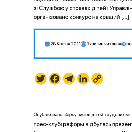
зі Службою у справах дітей і Управлі
організовано конкурс на кращий […]
28 Квітня 2011
3
хвилин читання
пе
Twitter
Facebook
Telegram
LinkedIn
Copy
Link
Опубліковано збірку листів дітей трудових міг
прес-клубі реформ відбулась презента