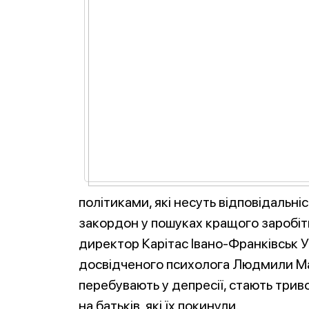
політиками, які несуть відповідальні
закордон у пошуках кращого заробіт
директор Карітас Івано-Франківськ УГ
досвідченого психолога Людмили Мак
перебувають у депресії, стають три
на батьків, які їх покинули.