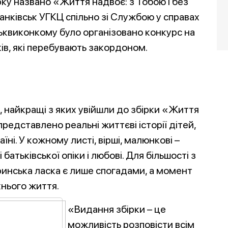
ку названо «Життя надвоє: з Тобою і без
ранківськ УГКЦ спільно зі Службою у справах
іськвиконкому було організовано конкурс на
ків, які перебувають закордоном.
, найкращі з яких увійшли до збірки «Життя
 представлено реальні життєві історії дітей,
аїні. У кожному листі, вірші, малюнкові –
і батьківської опіки і любові. Для більшості з
еринська ласка є лише спогадами, а момент
хнього життя.
«Видання збірки – це
можливість розповісти всім