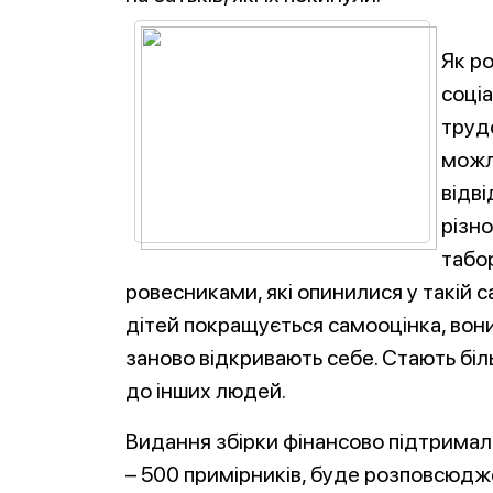
Як р
соціа
трудо
можл
відві
різно
табор
ровесниками, які опинилися у такій са
дітей покращується самооцінка, вон
заново відкривають себе. Стають бі
до інших людей.
Видання збірки фінансово підтримала
– 500 примірників, буде розповсюдже