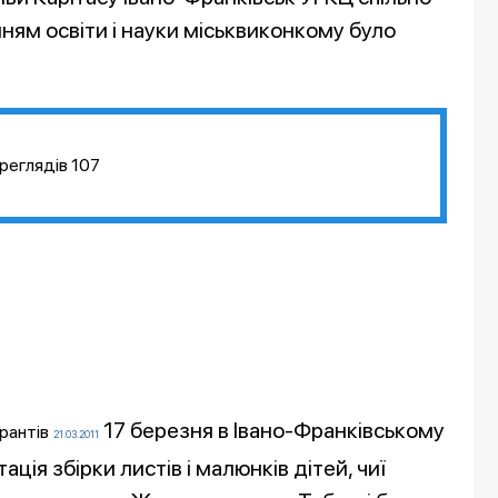
нням освіти і науки міськвиконкому було
реглядів
107
17 березня в Івано-Франківському
рантів
21.03.2011
ція збірки листів і малюнків дітей, чиї