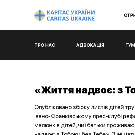
ОТР
ПРО НАС
АДВОКАЦІЯ
ГУМ
«Життя надвоє: з То
Опубліковано збірку листів дітей тру
Івано-Франківському прес-клубі рефо
малюнків дітей, чиї батьки прожива
надвоє: з Тобою і без Тебе». З ініціа