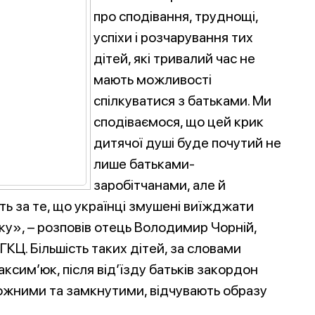
про сподівання, труднощі,
успіхи і розчарування тих
дітей, які тривалий час не
мають можливості
спілкуватися з батьками. Ми
сподіваємося, що цей крик
дитячої душі буде почутий не
лише батьками-
заробітчанами, але й
сть за те, що українці змушені виїжджати
ку», – розповів отець Володимир Чорній,
КЦ. Більшість таких дітей, за словами
сим’юк, після від’їзду батьків закордон
вожними та замкнутими, відчувають образу