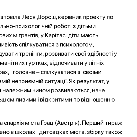
озповіла Леся Дорош, керівник проекту по
льно-психологічній роботі з дітьми
вих мігрантів, у Карітасі діти мають
ивість спілкуватися з психологом,
дувати тренінги, розвивати свої здібності у
манітних гуртках, відпочивати у літніх
ах, і головне – спілкуватися зі своїми
мій неприємній ситуації. Як результат, у
и належним чином розвиваються, наче
льш сміливими і відкритими по відношенню
 єпархія міста Грац (Австрія). Перший тираж
но в школах і дитсадках міста, збірку також