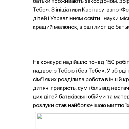
батьки проживають закордоном. Збір
Тебе». З ініціативи Карітасу Івано-Ф
дітей і Управлінням освіти і науки м
кращий малюнок, вірш і лист до бать
На конкурс надійшло понад 150 робіт
надвоє: з Тобою і без Тебе». У збірці
сім’ї яких розділила робота в іншій кр
дитячі прикрість, сум і біль від нестач
цих дітей батьківські обійми та мат
розлуки став найболючішою мит
тю ї