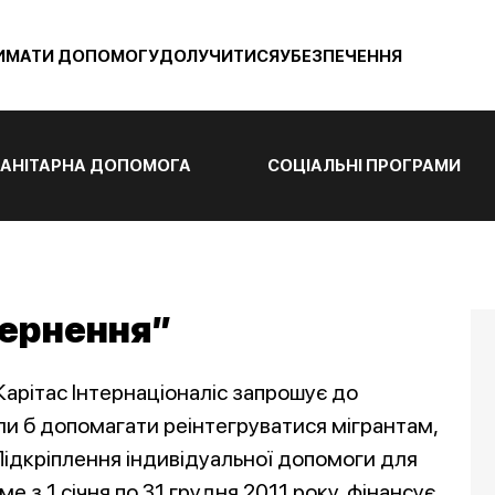
ИМАТИ ДОПОМОГУ
ДОЛУЧИТИСЯ
УБЕЗПЕЧЕННЯ
АНІТАРНА ДОПОМОГА
СОЦІАЛЬНІ ПРОГРАМИ
вернення”
 Карітас Інтернаціоналіс запрошує до
могли б допомагати реінтегруватися мігрантам,
Підкріплення індивідуальної допомоги для
 з 1 січня по 31 грудня 2011 року, фінансує