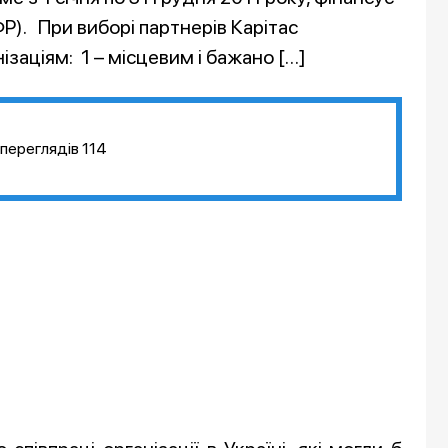
). При виборі партнерів Карітас
ізаціям: 1 – місцевим і бажано […]
переглядів
114