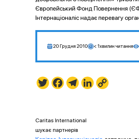
Європейський Фонд Повернення (ЄФР
Інтернаціоналіс надає перевагу орган
20 Грудня 2010
< 1
хвилин читання
Twitter
Facebook
Telegram
LinkedIn
Copy
Link
Caritas International
шукає партнерів