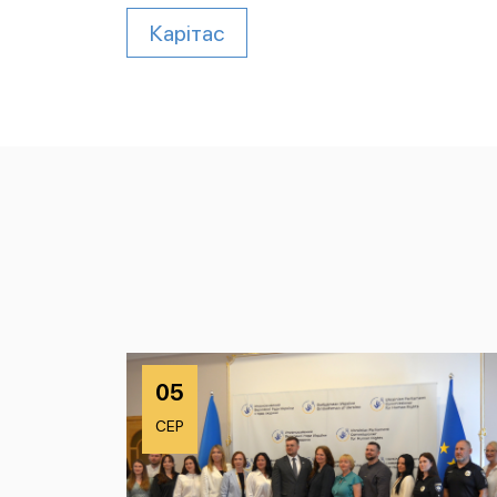
Карітас
05
СЕР