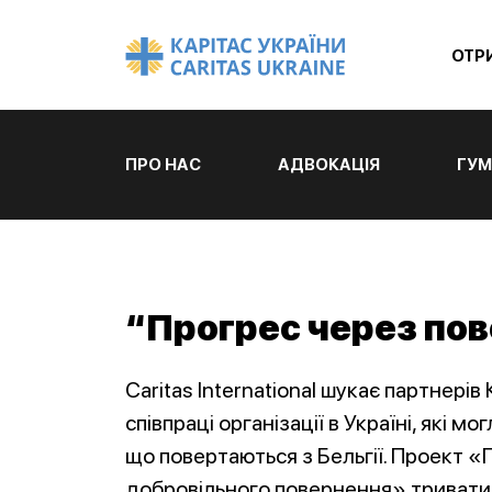
ОТР
ПРО НАС
АДВОКАЦІЯ
ГУМ
“Прогрес через по
Caritas International шукає партнерів
співпраці організації в Україні, які 
що повертаються з Бельгії. Проект «
добровільного повернення» триватиме