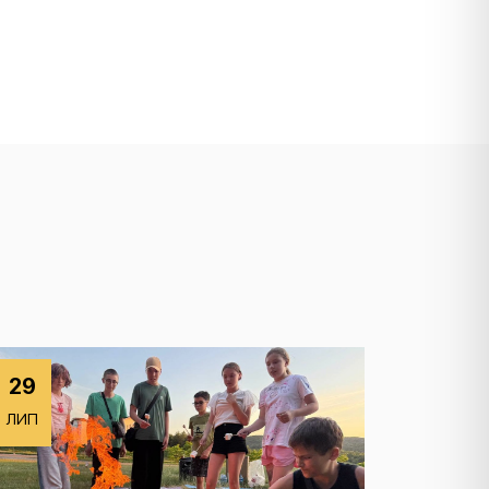
29
ЛИП