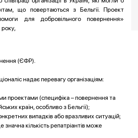
співпраці організації в Україні, які могли б
нтам, що повертаються з Бельгії. Проект
опомоги для добровільного повернення»
 року,
нення (ЄФР).
ціоналіс надає перевагу організаціям:
ими проектами (специфіка – повернення та
йських країн, особливо з Бельгії);
онкретних випадків або вразливих ситуацій;
е значна кількість репатріантів може