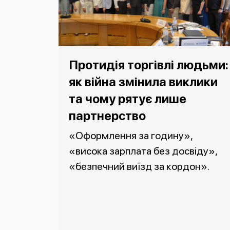
Протидія торгівлі людьми:
як війна змінила виклики
та чому рятує лише
партнерство
«Оформлення за годину»,
«висока зарплата без досвіду»,
«безпечний виїзд за кордон».