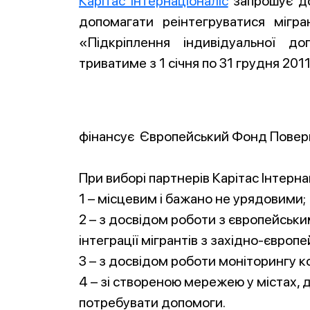
Карітас Інтернаціоналіс
запрошує до 
допомагати реінтегруватися мігра
«Підкріплення індивідуальної д
триватиме з 1 січня по 31 грудня 2011
фінансує Європейський Фонд Повер
При виборі партнерів Карітас Інтерна
1 – місцевим і бажано не урядовими;
2 – з досвідом роботи з європейськ
інтеграції мігрантів з західно-європе
3 – з досвідом роботи моніторингу к
4 – зі створеною мережею у містах, д
потребувати допомоги.