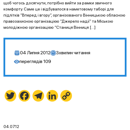
щоб чогось досягнути, потрібно вийти за рамки звичного
комфорту. Саме це і відбувалося в наметовому таборі для
підлітків “Вперед і вгору”, організованого Вінницькою обласною
правозахисною організацією “Джерело надії” та Міською
молодіжною організацією “Станиця Вінниця […]
04 Липня 2012
3
хвилин читання
переглядів
109
Twitter
Facebook
Telegram
LinkedIn
Copy
Link
04.07.12