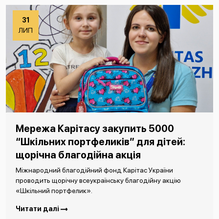
31
ЛИП
Мережа Карітасу закупить 5000
“Шкільних портфеликів” для дітей:
щорічна благодійна акція
Міжнародний благодійний фонд Карітас України
проводить щорічну всеукраїнську благодійну акцію
«Шкільний портфелик».
Читати далі