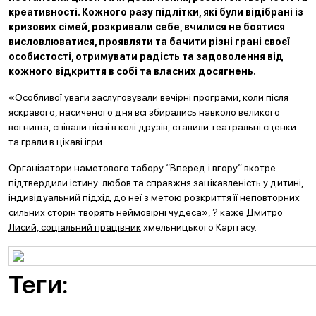
креативності. Кожного разу підлітки, які були відібрані із
кризових сімей, розкривали себе, вчилися не боятися
висловлюватися, проявляти та бачити різні грані своєї
особистості, отримувати радість та задоволення від
кожного відкриття в собі та власних досягнень.
«Особливої уваги заслуговували вечірні програми, коли після
яскравого, насиченого дня всі збирались навколо великого
вогнища, співали пісні в колі друзів, ставили театральні сценки
та грали в цікаві ігри.
Організатори наметового табору “Вперед і вгору” вкотре
підтвердили істину: любов та справжня зацікавленість у дитині,
індивідуальний підхід до неї з метою розкриття її неповторних
сильних сторін творять неймовірні чудеса», ? каже
Дмитро
Лисий, соціальний працівник
хмельницького Карітасу.
Теги: