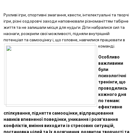
Рухливі ігри, спортивні змагання, квести, інтелектуальні та творчі
ігри, різні оздоровчі заходи наповнювали різноманіттям табірне
життя та не залишали місця для нудьги. Діти набралися сил та
наснаги, розкрили свої можливості, підняли внутрішній
потенціал та самооцінку і, що головне, навчилися працювати в
команді.
Особливо
важливими
були
психологічні
тренінги, що
проводились
кожного дня
по темам:
ефективне
спілкування, підняття самооцінки, відпрацювання
навиків впевненої поведінки, уникання і розв’язання
конфліктів, вміння виходити із стресових ситуацій,
постановка цілей та їх досягнення, розвиток творчості та