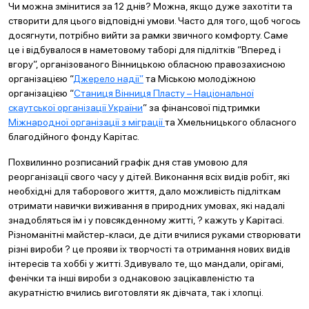
Чи можна змінитися за 12 днів? Можна, якщо дуже захотіти та
створити для цього відповідні умови. Часто для того, щоб чогось
досягнути, потрібно вийти за рамки звичного комфорту. Саме
це і відбувалося в наметовому таборі для підлітків “Вперед і
вгору”, організованого Вінницькою обласною правозахисною
організацією “
Джерело надії”
та Міською молодіжною
організацією “
Станиця Вінниця Пласту – Національної
скаутської організації України
” за фінансової підтримки
Міжнародної організації з міграції
та Хмельницького обласного
благодійного фонду Карітас.
Похвилинно розписаний графік дня став умовою для
реорганізації свого часу у дітей. Виконання всіх видів робіт, які
необхідні для таборового життя, дало можливість підліткам
отримати навички виживання в природних умовах, які надалі
знадобляться їм і у повсякденному житті, ? кажуть у Карітасі.
Різноманітні майстер-класи, де діти вчилися руками створювати
різні вироби ? це прояви їх творчості та отримання нових видів
інтересів та хоббі у житті. Здивувало те, що мандали, орігамі,
фенічки та інші вироби з однаковою зацікавленістю та
акуратністю вчились виготовляти як дівчата, так і хлопці.