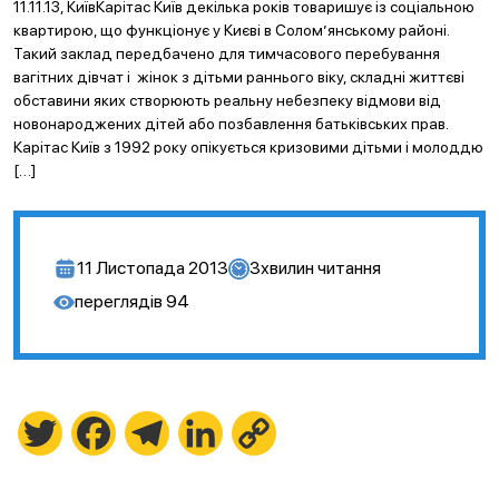
11.11.13, КиївКарітас Київ декілька років товаришує із соціальною
квартирою, що функціонує у Києві в Солом’янському районі.
Такий заклад передбачено для тимчасового перебування
вагітних дівчат і жінок з дітьми раннього віку, складні життєві
обставини яких створюють реальну небезпеку відмови від
новонароджених дітей або позбавлення батьківських прав.
Карітас Київ з 1992 року опікується кризовими дітьми і молоддю
[…]
11 Листопада 2013
3
хвилин читання
переглядів
94
Twitter
Facebook
Telegram
LinkedIn
Copy
Link