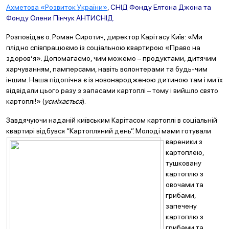
Ахметова «Розвиток України»
, СНІД Фонду Елтона Джона та
Фонду Олени Пінчук АНТИСНІД.
Розповідає о. Роман Сиротич, директор Карітасу Київ: «Ми
плідно співпрацюємо із соціальною квартирою «Право на
здоров’я». Допомагаємо, чим можемо – продуктами, дитячим
харчуванням, памперсами, навіть волонтерами та будь-чим
іншим. Наша підопічна є із новонародженою дитиною там і ми їх
відвідали цього разу з запасами картоплі – тому і вийшло свято
картоплі!» (
усміхається
).
Завдячуючи наданій київським Карітасом картоплі в соціальній
квартирі відбувся “Картопляний
день”. Молоді мами готували
вареники з
картоплею,
тушковану
картоплю з
овочами та
грибами,
запечену
картоплю з
грибами та