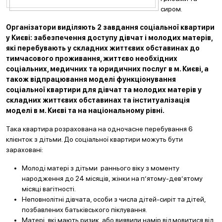
сиром.
Організатори виділяють 2 завдання соціальної квартири
у Києві: забезпечення доступу дівчат і молодих матерів,
які перебувають у складних життєвих обставинах до
тимчасового проживання, життєво необхідних
соціальних, медичних та юридичних послуг в м. Києві, а
також відпрацювання моделі функціонування
соціальної квартири для дівчат та молодих матерів у
складних життєвих обставинах та інституалізація
моделі в м. Києві та на національному рівні.
Така квартира розрахована на одночасне перебування 6
клієнток з дітьми. До соціальної квартири можуть бути
зараховані:
Молоді матері з дітьми раннього віку з моменту
народження до 24 місяців, жінки на п’ятому-дев’ятому
місяці вагітності.
Неповнолітні дівчата, особи з числа дітей-сиріт та дітей,
позбавлених батьківського піклування.
Матері, які мають ризик, або виявили намір відмовитися від