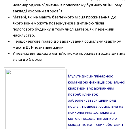
новонародженої дитини в пологовому будинку чи іншому
закладі охорони здоров`я.
Матері, які не мають безпечного місця проживання, до
якого вони можуть повернутися з дитиною після
пологового будинку, в тому числі матері, які пережили
насильство.
Першочергове право до зарахування соціальну квартиру
мають ВІЛ-позитивні жінки.
У певних випадках з матір’ю може проживати одна дитина
у віці до 5 років.
Мультидисциплінарною
командою фахівців соціальної
квартири з урахуванням
потреб клієнток
забезпечується цілий ряд
послуг: правова, соціальна на
психологічна допомога з
метою подолання жінкою
складних життєвих обставин