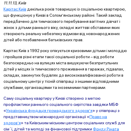
11.11.13, Київ
Карітас Київ
декілька років товаришує із соціальною квартирою,
що функціонує у Києві в Солом’янському районі. Такий заклад
передбачено для тимчасового перебування вагітних дівчат і
жінок з дітьми раннього віку, складні життєві обставини яких
створюють реальну небезпеку відмови від новонароджених
дітей або позбавлення батьківських прав.
Карітас Київ з 1992 року опікується кризовими дітьми і молоддю
і пройшов різні етапи такої соціальної роботи – від роботи
безпосередньо на вулицях міста вишукуючи безпритульних
дітей у місцях їх тимчасового проживання в гаражах, підвалах,
складах, закинутих будівлях до висококваліфікованої роботи в
соціальному центрі у тісній співпраці з іншими відповідними
службами, організаціями та іноземними партнерами.
Саму соціальну квартиру у Києві створено з метою
профілактики раннього соціального сирітства завдяки МБФ
«
Українська фундація громадського здоров’я
» у співпраці з
представництвом міжнародної організації «
Право на
здоров’я
» та Київським міським центром соціальних служб для
сім`ї, дітей та молоді за фінансової підтримки
Фонду Ріната