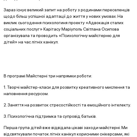
Зараз існує великий запит на роботу з родинами переселенців
щодо більш успішної адаптації до життя у нових умовах. На
виклик сьогодення психологиня проекту «Адвокація сталих
соціальних послуг» Карітасу Маріуполь Світлана Осипова
організувала та проводить «Психологічну майстерню для
дітей» на час літніх канікул.
В програмі Майстерні три напрямки роботи:
1. Творчі майстер-класи для розвитку креативного мислення та
наповнення ресурсом.
2. Заняття на розвиток стресостійкості та емоційного інтелекту.
3. Психологічна підтримка та супровід батьків.
Перша група дітей вже відвідала цікаві заходи майстерні. Ми
відсвяткували початок літніх канікул корисними снікерсами, які