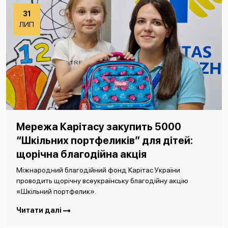
31
ЛИП
Мережа Карітасу закупить 5000
“Шкільних портфеликів” для дітей:
щорічна благодійна акція
Міжнародний благодійний фонд Карітас України
проводить щорічну всеукраїнську благодійну акцію
«Шкільний портфелик».
Читати далі