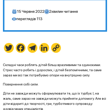
15 Червня 2022
2
хвилин читання
переглядів
113
Twitter
Facebook
Telegram
LinkedIn
Copy
Link
Складні часи роблять дітей більш вразливими та одинокими.
Стрес часто робить і дорослих, і дітей безпомічними, та саме
зараз ми всі так потребуємо опори на внутрішню силу.
Повернення собі сили.
Діти не завжди можуть сформулювати те, що їх турбує. І, на
жаль, саме зараз не завжди можуть прийняти допомогу. Але всі
діти відкриті до творчості, гри, турботливого супроводу
досвідчених спеціалістів.