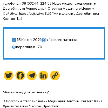
телефону: +38 (03244) 224 58 Наше місцезнаходження: м.
Дрогобич, вул. Чорновола, 4 Сторінка Медичного Ценру у
Фейсбуці: https://cutt.ly/fvrySU5 “Ми відкрили в Дрогобичі при
Карітасі, […]
15 Квітня 2021
< 1
хвилин читання
переглядів
170
Twitter
Facebook
Telegram
LinkedIn
Copy
Link
Маємо гарну для Вас новину!
В Дрогобичі створено новий Медичний Центр ім. Святого Івана
Хрестителя при “Карітас Дрогобич”.