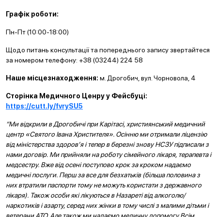
Графік роботи:
Пн-Пт (10:00-18:00)
Щодо питань консультації та попереднього запису звертайтеся
за номером телефону: +38 (03244) 224 58
Наше місцезнаходження:
м. Дрогобич, вул. Чорновола, 4
Сторінка Медичного Ценру у Фейсбуці:
https://cutt.ly/fvrySU5
“Ми відкрили в Дрогобичі при Карітасі, християнський медичний
центр «Святого Івана Христителя». Осінню ми отримали ліцензію
від міністерства здоров’я і тепер в березні знову НСЗУ підписали з
нами договір. Ми прийняли на роботу сімейного лікаря, терапевта і
медсестру. Вже від осені поступово крок за кроком надаємо
медичні послуги. Перш за все для безхатьків (більша половина з
них втратили паспорти тому не можуть користати з державного
лікаря). Також особи які лікуються в Назареті від алкоголю/
наркотиків і азарту, серед них жінки в тому числі з малими дітьми і
ветерани АТО. Але також ми надаємо медичну допомогу Всім