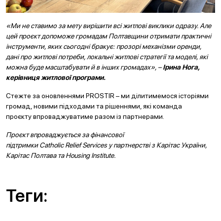
«Ми не ставимо за мету вирішити всі житлові виклики одразу. Але
цей проєкт допоможе громадам Полтавщини отримати практичні
інструменти, яких сьогодні бракує: прозорі механізми оренди,
дані про житлові потреби, локальні житлові стратегії та моделі, які
можна буде масштабувати й в інших громадах», –
Ірина Нога,
керівниця житлової програми.
Стежте за оновленнями PROSTIR – ми ділитимемося історіями
громад, новими підходами та рішеннями, які команда
проєкту впроваджуватиме разом із партнерами.
Проєкт впроваджується за фінансової
підтримки Catholic Relief Services у партнерстві з Карітас України,
Карітас Полтава та Housing Institute.
Теги: