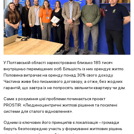
У Полтавській області зареєстровано близько 185 тисяч
внутрішньо переміщених осіб. Більшість із них орендує житло.
Половина витрачає на оренду понад 30% свого доходу.
Частина живе без письмового договору, а отже, без жодних
гарантій, що завтра їх не попросять звільнити квартиру чи дім.
Саме з розуміння цієї проблеми починається проєкт
PROSTIR: «Людиноцентричні житлові рішення та посилені
системи для сталого відновлення».
Одним із ключових його принципів є локалізація – громади
беруть безпосередню участь у формуванні житлових рішень