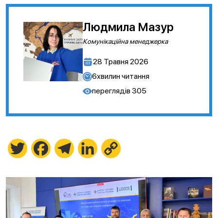
Людмила Мазур
Комунікаційна менеджерка
28 Травня 2026
6
хвилин читання
переглядів
305
Twitter
Facebook
Telegram
LinkedIn
Copy
Link