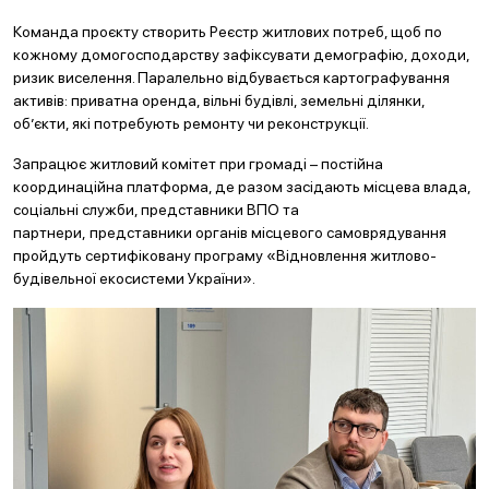
Команда проєкту створить Реєстр житлових потреб, щоб по
кожному домогосподарству зафіксувати демографію, доходи,
ризик виселення. Паралельно відбувається картографування
активів: приватна оренда, вільні будівлі, земельні ділянки,
об’єкти, які потребують ремонту чи реконструкції.
Запрацює житловий комітет при громаді – постійна
координаційна платформа, де разом засідають місцева влада,
соціальні служби, представники ВПО та
партнери, представники органів місцевого самоврядування
пройдуть сертифіковану програму «Відновлення житлово-
будівельної екосистеми України».