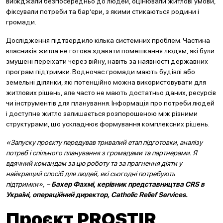
виїжджали безпосередньо до людей, оцінювали житлові умови,
фіксували потреби та бар’єри, з якими стикаються родини і
громади.
Дослідження підтвердило кілька системних проблем. Частина
власників житла не готова здавати помешкання людям, які були
змушені переїхати через війну, навіть за наявності державних
програм підтримки. Водночас громади мають будівлі або
земельні ділянки, які потенційно можна використовувати для
житлових рішень, але часто не мають достатньо даних, ресурсів
чи інструментів для планування. Інформація про потреби людей
і доступне житло залишається розпорошеною між різними
структурами, що ускладнює формування комплексних рішень.
«Запуску проєкту передував тривалий етап підготовки, аналізу
потреб і спільного планування з громадами та партнерами. Я
вдячний командам за цю роботу та за прагнення діяти у
найкращий спосіб для людей, які сьогодні потребують
підтримки», –
Бахер Фахмі, керівник представництва CRS в
Україні, операційний директор, Catholic Relief Services.
Проєкт PROSTIR