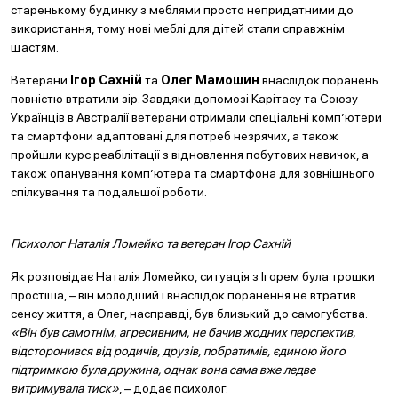
старенькому будинку з меблями просто непридатними до
використання, тому нові меблі для дітей стали справжнім
щастям.
Ветерани
Ігор Сахній
та
Олег Мамошин
внаслідок поранень
повністю втратили зір. Завдяки допомозі Карітасу та Союзу
Українців в Австралії ветерани отримали спеціальні комп’ютери
та смартфони адаптовані для потреб незрячих, а також
пройшли курс реабілітації з відновлення побутових навичок, а
також опанування комп’ютера та смартфона для зовнішнього
спілкування та подальшої роботи.
Психолог Наталія Ломейко та ветеран Ігор Сахній
Як розповідає Наталія Ломейко, ситуація з Ігорем була трошки
простіша, – він молодший і внаслідок поранення не втратив
сенсу життя, а Олег, насправді, був близький до самогубства.
«Він був самотнім, агресивним, не бачив жодних перспектив,
відсторонився від родичів, друзів, побратимів, єдиною його
підтримкою була дружина, однак вона сама вже ледве
витримувала тиск»
, – додає психолог.