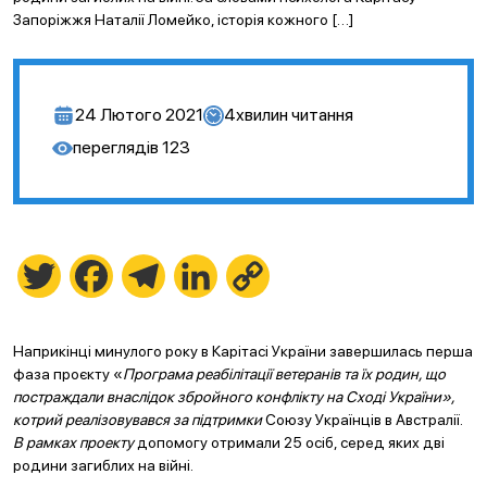
Запоріжжя Наталії Ломейко, історія кожного […]
24 Лютого 2021
4
хвилин читання
переглядів
123
Twitter
Facebook
Telegram
LinkedIn
Copy
Link
Наприкінці минулого року в Карітасі України завершилась перша
фаза проєкту «
Програма реабілітації ветеранів та їх родин, що
постраждали внаслідок збройного конфлікту на Сході України»,
котрий реалізовувався за підтримки
Союзу Українців в Австралії.
В рамках проекту
допомогу отримали 25 осіб, серед яких дві
родини загиблих на війні.