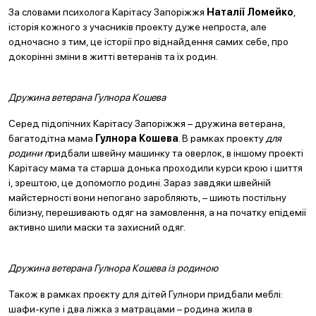
За словами психолога Карітасу Запоріжжя
Наталії Ломейко
,
історія кожного з учасників проекту дуже непроста, але
одночасно з тим, це історії про віднайдення самих себе, про
докорінні зміни в житті ветеранів та їх родин.
Дружина ветерана Гулнора Кошева
Серед підопічних Карітасу Запоріжжя – дружина ветерана,
багатодітна мама
Гулнора Кошева
. В рамках проекту
для
родини п
ридбали швейну машинку та оверлок, в іншому проекті
Карітасу мама та старша донька проходили курси крою і шиття
і, зрештою, це допомогло родині. Зараз завдяки швейній
майстерності вони непогано заробляють, – шиють постільну
білизну, перешивають одяг на замовлення, а на початку епідемії
активно шили маски та захисний одяг.
Дружина ветерана Гулнора Кошева
із родиною
Також в рамках проєкту для дітей Гулнори придбали меблі:
шафи-купе і два ліжка з матрацами – родина жила в