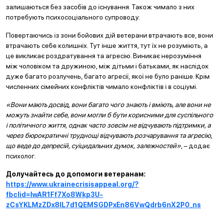
залишаються без засобів до існування. Також чимало з них
потребують психосоціального супроводу.
Повертаючись із зони бойових дій ветерани втрачають все, вони
втрачають себе колишніх. Тут інше життя, тут їх не розуміють, а
це викликає роздратування та агресію. Виникає нерозуміння
між чоловіком та дружиною, між дітьми і батьками, як наслідок
дуже багато розлучень, багато агресії, якої не було раніше. Крім
численних сімейних конфліктів чимало конфліктів і в соціумі.
«Вони мають досвід, вони багато чого знають і вміють, але вони не
можуть знайти себе, вони могли б бути корисними для суспільного
і політичного життя, однак часто зовсім не відчувають підтримки, а
через бюрократичні труднощі відчувають розчарування та агресію,
що веде до депресій, суіцидальних думок, залежностей»
, – додає
психолог.
Долучайтесь до допомоги ветеранам:
https://www.ukrainecrisisappeal.org/?
fbclid=IwAR1Ff7Xo8Wkp3U-
zCsYKLMzZDx8lL7d1QEMSGDPxEn86VwQdrb6nX2P0_ns