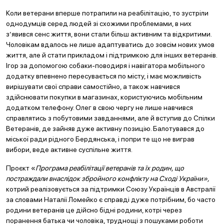
Коли ветерани вперше потрапили на реабілітацію, то зустріли
однодумців серед людей зі схожими проблемами, в них
з’явився сенс життя, вони стали більш активним та відкритими.
Чоловікам вдалось не лише адаптуватись до зовсім нових умов
життя, але й стати прикладом і підтримкою для інших ветеранів.
Ігор за допомогою собаки-поводиря і навігатора мобільного
додатку впевнено пересувається по місту, і має можливість
вирішувати свої справи самостійно, а також навчився
здійснювати покупки в магазинах, користуючись мобільним
додатком телефону. Олег в свою чергу не лише навчився
справлятись з побутовими завданнями, але й вступив до Спілки
Ветеранів, де зайняв дуже активну позицію. Балотувався до
міської ради рідного Бердянська, і попри те що не виграв
вибори, веде активне суспільне життя.
Проєкт «
Програма реабілітації ветеранів та їх родин, що
постраждали внаслідок збройного конфлікту на Сході України»,
котрий реалізовується за підтримки Союзу Українців в Австралії
за словами Наталії Ломейко є справді дуже потрібним, бо часто
родини ветеранів це дійсно бідні родини, котрі через
поранення батька чи чоловіка, труднощі з пошуками роботи